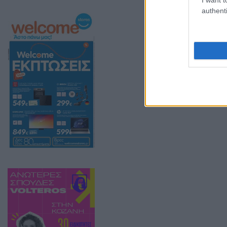
authenti
Σε σχετική ανακ
“Το Σάββατο 5 Σ
Θεσσαλονίκη, θ
και η πορεία, μ