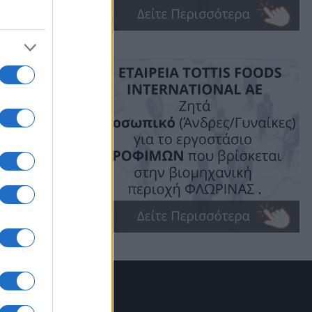
Θ. το