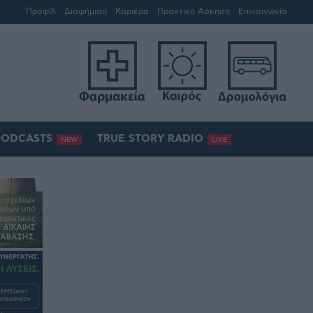
Προφίλ
Διαφήμιση
Καριέρα
Πρακτική Άσκηση
Επικοινωνία
PODCASTS
TRUE STORY RADIO
NEW
LIVE