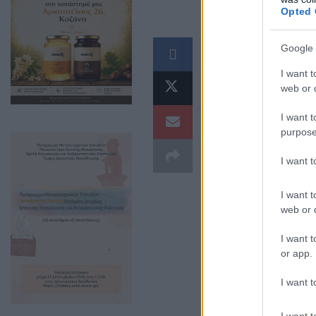
Opted 
Google 
I want t
web or d
I want t
purpose
I want 
I want t
web or d
I want t
or app.
Κάλεσμα συμμετ
I want t
Σάββατο 5 Σεπτ
I want t