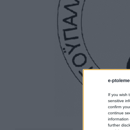
e-ptoleme
If you wish 
sensitive in
confirm you
continue se
information 
further disc