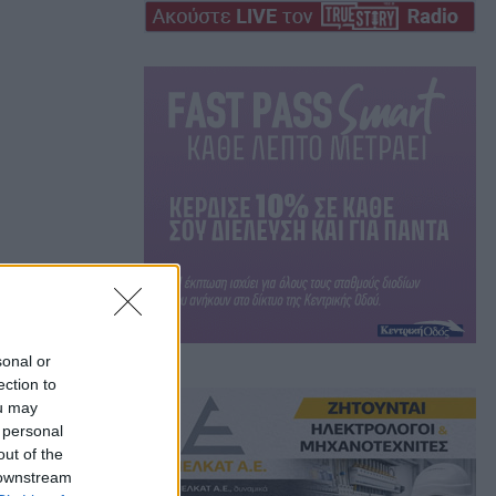
sonal or
ection to
ou may
 personal
out of the
 downstream