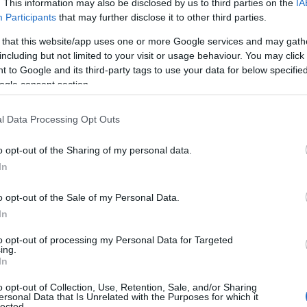
. This information may also be disclosed by us to third parties on the
IA
Participants
that may further disclose it to other third parties.
γατικού Κέντρο
 that this website/app uses one or more Google services and may gath
including but not limited to your visit or usage behaviour. You may click 
 συλλαλητήριο στ
 to Google and its third-party tags to use your data for below specifi
ogle consent section.
l Data Processing Opt Outs
o opt-out of the Sharing of my personal data.
In
Επικαιρότητα
Reading T
o opt-out of the Sale of my Personal Data.
News
και μάθετε πρώτοι όλες τις ειδήσε
In
to opt-out of processing my Personal Data for Targeted
ing.
In
o opt-out of Collection, Use, Retention, Sale, and/or Sharing
ersonal Data that Is Unrelated with the Purposes for which it
lected.