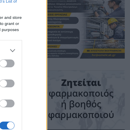
B’s List of
υ
er and store
to grant or
η
ed purposes
ime: 1 min read
ις!