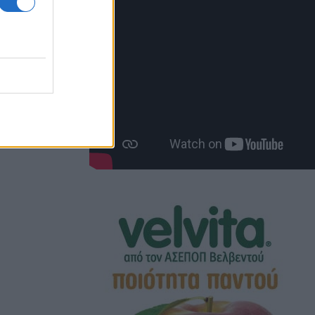
στη
νδικάτων
.