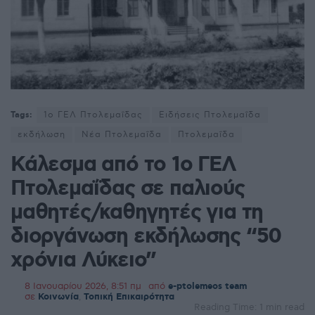
Tags:
1ο ΓΕΛ Πτολεμαΐδας
Ειδήσεις Πτολεμαΐδα
εκδήλωση
Νέα Πτολεμαΐδα
Πτολεμαΐδα
Κάλεσμα από το 1ο ΓΕΛ
Πτολεμαΐδας σε παλιούς
μαθητές/καθηγητές για τη
διοργάνωση εκδήλωσης “50
χρόνια Λύκειο”
8 Ιανουαρίου 2026, 8:51 πμ
από
e-ptolemeos team
σε
Κοινωνία
,
Τοπική Επικαιρότητα
Reading Time: 1 min read