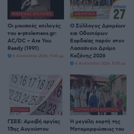
ΜΟΥΣΙΚΈΣ ΕΠΙΛΟΓΈΣ
ΑΘΛΗΤΙΚΆ
Οι μουσικές επιλογές
Ο Σύλλογος Δρομέων
του e-ptolemeos.gr:
και Οδοιπόρων
AC/DC – Are You
Εορδαίας παρόν στον
Ready (1991)
Λασσάνειο Δρόμο
Κοζάνης 2026
6 Αυγούστου 2026, 9:00 μμ
6 Αυγούστου 2026, 8:55 μμ
ΕΛΛΆΔΑ
ΤΟΠΙΚΉ ΕΠΙΚΑΙΡΌΤΗΤΑ
ΓΣΕΕ: Αμοιβή αργίας
Η μεγάλη εορτή της
15ης Αυγούστου
Μεταμορφώσεως του