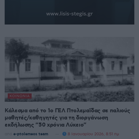
ΚΟΙΝΩΝΊΑ
Κάλεσμα από το 1ο ΓΕΛ Πτολεμαΐδας σε παλιούς
μαθητές/καθηγητές για τη διοργάνωση
εκδήλωσης “50 χρόνια Λύκειο”
από
e-ptolemeos team
8 Ιανουαρίου 2026, 8:51 πμ