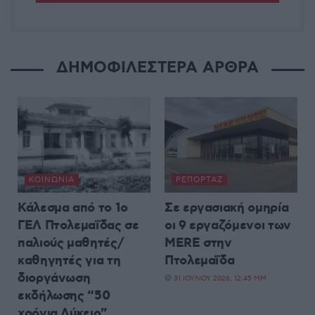
ΔΗΜΟΦΙΛΕΣΤΕΡΑ ΑΡΘΡΑ
ΚΟΙΝΩΝΊΑ
ΡΕΠΟΡΤΆΖ
Κάλεσμα από το 1ο
Σε εργασιακή ομηρία
ΓΕΛ Πτολεμαΐδας σε
οι 9 εργαζόμενοι των
παλιούς μαθητές/
MERE στην
καθηγητές για τη
Πτολεμαΐδα
διοργάνωση
31 ΙΟΥΛΊΟΥ 2026, 12:45 ΜΜ
εκδήλωσης “50
χρόνια Λύκειο”