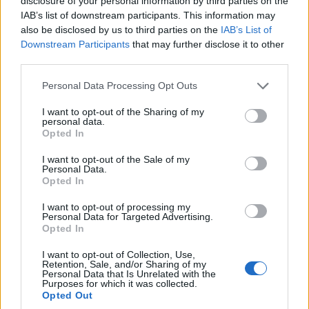
disclosure of your personal information by third parties on the
IAB’s list of downstream participants. This information may
also be disclosed by us to third parties on the
IAB’s List of
Downstream Participants
that may further disclose it to other
third parties.
Please note that this website/app uses one or more Google
Personal Data Processing Opt Outs
services and may gather and store information including but
not limited to your visit or usage behaviour. You may click to
I want to opt-out of the Sharing of my
personal data.
grant or deny consent to Google and its third-party tags to
Opted In
use your data for below specified purposes in below Google
consent section.
I want to opt-out of the Sale of my
Personal Data.
Opted In
I want to opt-out of processing my
Personal Data for Targeted Advertising.
Opted In
I want to opt-out of Collection, Use,
Retention, Sale, and/or Sharing of my
Personal Data that Is Unrelated with the
Purposes for which it was collected.
Opted Out