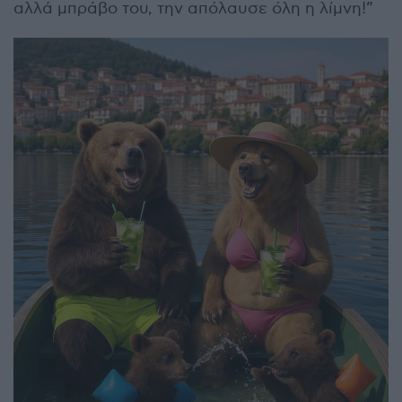
αλλά μπράβο του, την απόλαυσε όλη η λίμνη!”