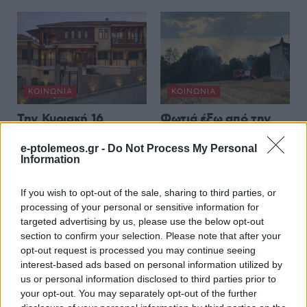
ΚΟΙΝΩΝΊΑ
ΚΟΙΝΩΝΊΑ
Την Κυριακή 16
Φωτιά έξω από την
Αυγούστου η τελετή
Κοζάνη – Άμεση
e-ptolemeos.gr -
Do Not Process My Personal
παράδοσης του
κινητοποίηση της
Information
Γηροκομείου
Πυροσβεστικής
Τσοτυλίου
Υπηρεσίας
If you wish to opt-out of the sale, sharing to third parties, or
7 Αυγούστου 2026, 7:31 μμ
7 Αυγούστου 2026, 7:00 μμ
processing of your personal or sensitive information for
targeted advertising by us, please use the below opt-out
section to confirm your selection. Please note that after your
opt-out request is processed you may continue seeing
interest-based ads based on personal information utilized by
us or personal information disclosed to third parties prior to
your opt-out. You may separately opt-out of the further