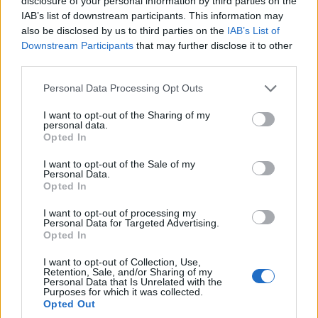
disclosure of your personal information by third parties on the
IAB’s list of downstream participants. This information may
also be disclosed by us to third parties on the
IAB’s List of
Downstream Participants
that may further disclose it to other
third parties.
Please note that this website/app uses one or more Google
Personal Data Processing Opt Outs
services and may gather and store information including but
not limited to your visit or usage behaviour. You may click to
I want to opt-out of the Sharing of my
personal data.
grant or deny consent to Google and its third-party tags to
Opted In
use your data for below specified purposes in below Google
consent section.
I want to opt-out of the Sale of my
Personal Data.
Opted In
I want to opt-out of processing my
Personal Data for Targeted Advertising.
Opted In
I want to opt-out of Collection, Use,
Retention, Sale, and/or Sharing of my
Personal Data that Is Unrelated with the
Purposes for which it was collected.
Opted Out