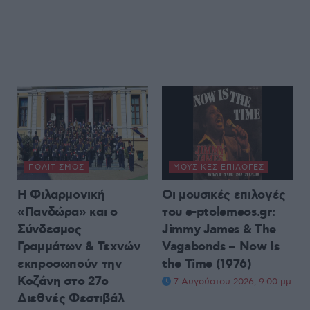
ΠΟΛΙΤΙΣΜΌΣ
ΜΟΥΣΙΚΈΣ ΕΠΙΛΟΓΈΣ
Η Φιλαρμονική
Οι μουσικές επιλογές
«Πανδώρα» και ο
του e-ptolemeos.gr:
Σύνδεσμος
Jimmy James & The
Γραμμάτων & Τεχνών
Vagabonds – Now Is
εκπροσωπούν την
the Time (1976)
Κοζάνη στο 27ο
7 Αυγούστου 2026, 9:00 μμ
Διεθνές Φεστιβάλ