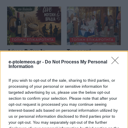
ΤΟΠΙΚΉ ΕΠΙΚΑΙΡΌΤΗΤΑ
ΤΟΠΙΚΉ ΕΠΙΚΑΙΡΌΤΗΤΑ
Δήμος Βοΐου: 1η
Την εορτή
Έκθεση Τοπικών
Μεταμορφώσεως του
e-ptolemeos.gr -
Do Not Process My Personal
Προϊόντων Βοΐου –
Σωτήρος, τίμησε ο
Information
Έως 23 Αυγούστου οι
Ιερός Ναός Αγίου
αιτήσεις συμμετοχής
Στεφάνου και Οσίας
If you wish to opt-out of the sale, sharing to third parties, or
Παρασκευής
processing of your personal or sensitive information for
6 Αυγούστου 2026, 5:09 μμ
targeted advertising by us, please use the below opt-out
Πτολεμαΐδας (της
section to confirm your selection. Please note that after your
Κούλας Πουλασιχίδου)
opt-out request is processed you may continue seeing
6 Αυγούστου 2026, 4:33 μμ
interest-based ads based on personal information utilized by
us or personal information disclosed to third parties prior to
your opt-out. You may separately opt-out of the further