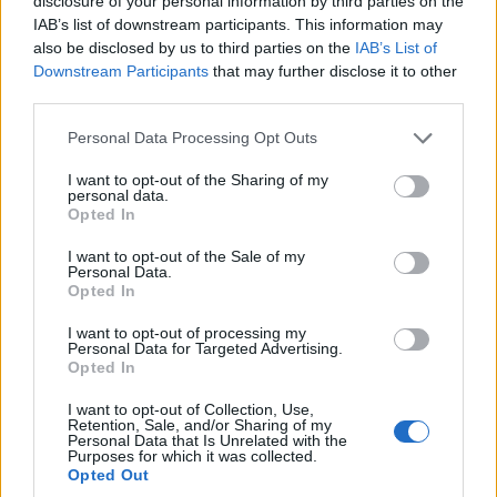
disclosure of your personal information by third parties on the
IAB’s list of downstream participants. This information may
also be disclosed by us to third parties on the
IAB’s List of
Downstream Participants
that may further disclose it to other
third parties.
Please note that this website/app uses one or more Google
Personal Data Processing Opt Outs
services and may gather and store information including but
not limited to your visit or usage behaviour. You may click to
I want to opt-out of the Sharing of my
personal data.
grant or deny consent to Google and its third-party tags to
Opted In
use your data for below specified purposes in below Google
consent section.
I want to opt-out of the Sale of my
Personal Data.
Opted In
I want to opt-out of processing my
Personal Data for Targeted Advertising.
Opted In
I want to opt-out of Collection, Use,
Retention, Sale, and/or Sharing of my
Personal Data that Is Unrelated with the
Purposes for which it was collected.
Opted Out