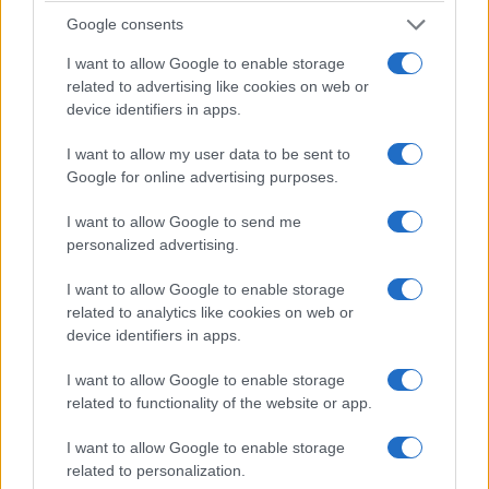
Μακεδονίας)
Google consents
Κίτρινες είδαν οι Κυριάκος, Κοντογουλίδης,
I want to allow Google to enable storage
Γροσδάνης.
related to advertising like cookies on web or
device identifiers in apps.
I want to allow my user data to be sent to
Google for online advertising purposes.
I want to allow Google to send me
personalized advertising.
I want to allow Google to enable storage
related to analytics like cookies on web or
device identifiers in apps.
I want to allow Google to enable storage
related to functionality of the website or app.
Εορδαϊκός: Χατζησάββας, Παπανικόπουλος (71ο
Όμπαντιτς), Κουνάβας, Πιρίτζαους, Παπάς,
I want to allow Google to enable storage
related to personalization.
Μπαλίτσας, Τσαγκαλίδης (65ο Ιλιέφσκι),