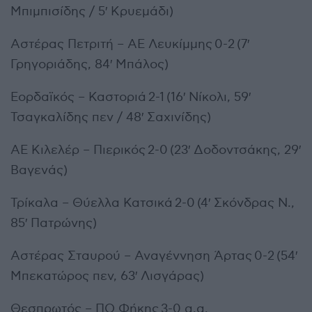
Μπιμπισίδης / 5′ Κρυεμάδι)
Αστέρας Πετριτή – ΑΕ Λευκίμμης 0-2 (7′
Γρηγοριάδης, 84′ Μπάλος)
Εορδαϊκός – Καστοριά 2-1 (16′ Νίκολι, 59′
Τσαγκαλίδης πεν / 48′ Σαχινίδης)
ΑΕ Κιλελέρ – Πιερικός 2-0 (23′ Δοδοντσάκης, 29′
Βαγενάς)
Τρίκαλα – Θύελλα Κατσικά 2-0 (4′ Σκόνδρας Ν.,
85′ Πατρώνης)
Αστέρας Σταυρού – Αναγέννηση Άρτας 0-2 (54′
Μπεκατώρος πεν, 63′ Λισγάρας)
Θεσπρωτός – ΠΟ Φήκης 3-0 α.α.