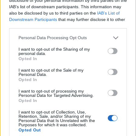
disclosure of your personal information by third parties on the
IAB’s list of downstream participants. This information may
also be disclosed by us to third parties on the
IAB’s List of
Downstream Participants
that may further disclose it to other
third parties.
Please note that this website/app uses one or more Google
Personal Data Processing Opt Outs
services and may gather and store information including but
not limited to your visit or usage behaviour. You may click to
I want to opt-out of the Sharing of my
personal data.
grant or deny consent to Google and its third-party tags to
Opted In
use your data for below specified purposes in below Google
consent section.
I want to opt-out of the Sale of my
Personal Data.
Opted In
Στο 83ο σουτ του Γροσδάνη απέκρουσε ο
I want to opt-out of processing my
Παπαϊωάννου όπως και αυτό στις
Personal Data for Targeted Advertising.
Opted In
καθυατερήσεις. Διαιτητής: Κατρέτσος (Σ.Δ.
I want to opt-out of Collection, Use,
Μακεδονίας)
Retention, Sale, and/or Sharing of my
Personal Data that Is Unrelated with the
Purposes for which it was collected.
Βοηθοί: Κωνσταντινίδης – Γιατσίδης (Σ.Δ.
Opted Out