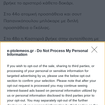
βρήκε το αριστερό κάθετο δοκάρι.
Στο 44ο ατομική προσπάθεια και σουτ
Παπανικόπουλου μπλόκαρε με διπλή
προσπάθεια ο Γκόλιας.
Στο 48ο η Καστοριά βγήκε στην αντεπίθεση με
τον Σαχινίδη που σούταρε δυνατά και
e-ptolemeos.gr -
Do Not Process My Personal
ισοφάρισε σε 1-1 παγώνοντας το γήπεδο.
Information
Στο 52ο ατομική προσπάθεια και σέντρα
If you wish to opt-out of the sale, sharing to third parties, or
Παπανικόπουλου σουτ Τσαγκαλίδη από πολύ
processing of your personal or sensitive information for
targeted advertising by us, please use the below opt-out
κοντά ψηλά άουτ.
section to confirm your selection. Please note that after your
opt-out request is processed you may continue seeing
Στο 57ο ο Νίκολι ελίχθηκε στη περιοχή όπου τον
interest-based ads based on personal information utilized by
ανέτρεψε ο Γκέγκας. Το πέναλτι εκτέλεσε ο
us or personal information disclosed to third parties prior to
your opt-out. You may separately opt-out of the further
Τσαγκαλίδης και έκανε το 2-1.