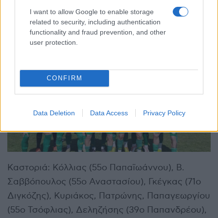
Αιχμαλωτίδης (65ο Πούλιος), Παπαδόπουλος
I want to allow Google to enable storage
(65ο Γροσδάνης), Κοντογουλίδης, Νίκολι.
related to security, including authentication
functionality and fraud prevention, and other
user protection.
CONFIRM
Data Deletion
Data Access
Privacy Policy
Καστοριά: Κόλλιας (55ο Παπαϊωάννου), Β.
Σαββόπουλος (55ο Αναστασίου), Γκέγκας (71ο
Διγκόζης), Κυριάκος, Πατρώνης, Παπαγεωργίου
(55ο Τσόφλιας), Δεληζήσης (39ο Παπανδρέου),