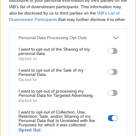
disclosure of your personal information by third parties on the
IAB’s list of downstream participants. This information may
also be disclosed by us to third parties on the
IAB’s List of
Downstream Participants
that may further disclose it to other
third parties.
Please note that this website/app uses one or more Google
Personal Data Processing Opt Outs
services and may gather and store information including but
not limited to your visit or usage behaviour. You may click to
I want to opt-out of the Sharing of my
personal data.
grant or deny consent to Google and its third-party tags to
Opted In
use your data for below specified purposes in below Google
consent section.
I want to opt-out of the Sale of my
Personal Data.
Opted In
I want to opt-out of processing my
Personal Data for Targeted Advertising.
Opted In
I want to opt-out of Collection, Use,
Retention, Sale, and/or Sharing of my
Personal Data that Is Unrelated with the
Purposes for which it was collected.
Opted Out