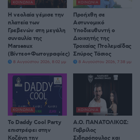
ΚΟΙΝΩΝΊΑ
ΚΟΙΝΩΝΊΑ
Η νεολαία γέμισε την
Προήχθη σε
πλατεία των
Αστυνομικό
Γρεβενών στη μεγάλη
Υποδιευθυντή ο
συναυλία της
Διοικητής της
Marseaux
Τροχαίας Πτολεμαΐδας
(Βίντεο+Φωτογραφίες)
Σπύρος Τάσιος
8 Αυγούστου 2026, 8:02 μμ
8 Αυγούστου 2026, 7:38 μμ
ΚΟΙΝΩΝΊΑ
ΚΟΙΝΩΝΊΑ
Το Daddy Cool Party
Α.Ο. ΠΑΝΑΤΟΛΙΚΟΣ:
επιστρέφει στην
Γαβρίλος
Κοζάνη την
Σιδηρόπουλος και