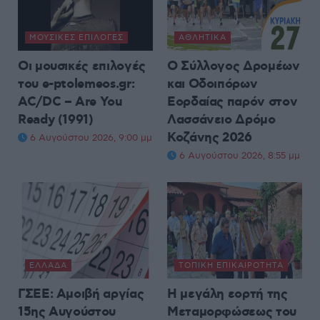
ΜΟΥΣΙΚΈΣ ΕΠΙΛΟΓΈΣ
ΑΘΛΗΤΙΚΆ
Οι μουσικές επιλογές
Ο Σύλλογος Δρομέων
του e-ptolemeos.gr:
και Οδοιπόρων
AC/DC – Are You
Εορδαίας παρόν στον
Ready (1991)
Λασσάνειο Δρόμο
Κοζάνης 2026
6 Αυγούστου 2026, 9:00 μμ
6 Αυγούστου 2026, 8:55 μμ
ΕΛΛΆΔΑ
ΤΟΠΙΚΉ ΕΠΙΚΑΙΡΌΤΗΤΑ
ΓΣΕΕ: Αμοιβή αργίας
Η μεγάλη εορτή της
15ης Αυγούστου
Μεταμορφώσεως του