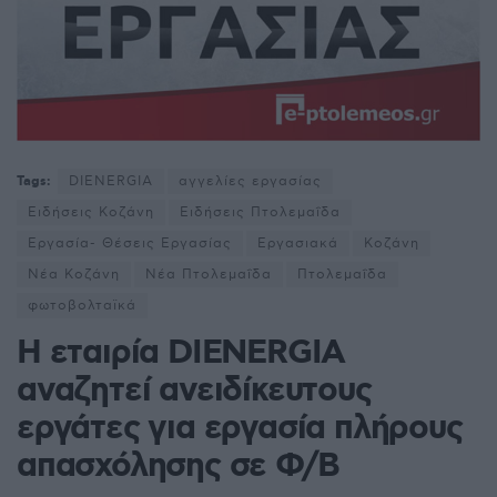
Tags:
DIENERGIA
αγγελίες εργασίας
Ειδήσεις Κοζάνη
Ειδήσεις Πτολεμαΐδα
Εργασία- Θέσεις Εργασίας
Εργασιακά
Κοζάνη
Νέα Κοζάνη
Νέα Πτολεμαΐδα
Πτολεμαΐδα
φωτοβολταϊκά
Η εταιρία DIENERGIA
αναζητεί ανειδίκευτους
εργάτες για εργασία πλήρους
απασχόλησης σε Φ/Β