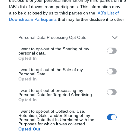
disclosure of your personal information by third parties on the
IAB’s list of downstream participants. This information may
also be disclosed by us to third parties on the
IAB’s List of
Downstream Participants
that may further disclose it to other
third parties.
Please note that this website/app uses one or more Google
Personal Data Processing Opt Outs
services and may gather and store information including but
not limited to your visit or usage behaviour. You may click to
I want to opt-out of the Sharing of my
personal data.
grant or deny consent to Google and its third-party tags to
Opted In
use your data for below specified purposes in below Google
consent section.
I want to opt-out of the Sale of my
Personal Data.
Opted In
I want to opt-out of processing my
Personal Data for Targeted Advertising.
Opted In
I want to opt-out of Collection, Use,
Retention, Sale, and/or Sharing of my
Personal Data that Is Unrelated with the
Purposes for which it was collected.
Opted Out