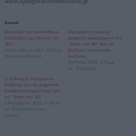
www.syllogosipirotonkozanis.gr
Σχετικά
Συνεχίζει την προσπάθεια
Ανέγερση ιστορικού
ανάδειξης του «Έπους του
μνημείου αφιερωμένο στο
‘40». . .
“Έπος του ’40” από το
25 Οκτωβρίου 2011, 11:00 μμ
Σύλλογο Ηπειρωτών
Παρόμοια θέματα
Κοζάνης
23 Μαΐου 2025, 5:15 μμ
σε "Κοινωνία"
Ο Σύλλογος Ηπειρωτών
Κοζάνης στο 3ο Δημοτικό
Σχολείο Ηγουμενίτσας για
το ” Έπος του ’40”
3 Νοεμβρίου 2022, 9:28 πμ
σε "Εκδηλώσεις που
έγιναν"