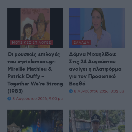
ΜΟΥΣΙΚΈΣ ΕΠΙΛΟΓΈΣ
ΕΛΛΆΔΑ
Οι μουσικές επιλογές
Δόμνα Μιχαηλίδου:
του e-ptolemeos.gr:
Στις 24 Αυγούστου
Mireille Mathieu &
ανοίγει η πλατφόρμα
Patrick Duffy –
για τον Προσωπικό
Together We’re Strong
Βοηθό
(1983)
8 Αυγούστου 2026, 8:32 μμ
8 Αυγούστου 2026, 9:00 μμ