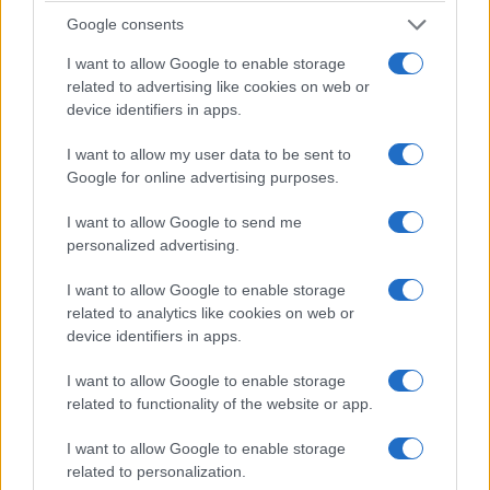
Google consents
I want to allow Google to enable storage
related to advertising like cookies on web or
device identifiers in apps.
I want to allow my user data to be sent to
Google for online advertising purposes.
Ο αγώνας, το φρόνημα, η πίστη και η
I want to allow Google to send me
αυταπάρνηση του Παναγιώτη Κουρουϊκίδη από
personalized advertising.
το Σοφουλάρ Κοζάνης (Καπνοχώρι), του Κύρου
Κωνσταντίνου από τον Κρόκο Κοζάνης, του
I want to allow Google to enable storage
related to analytics like cookies on web or
Ανδρέα Μουμτζή από την Χαλκιδική, του
device identifiers in apps.
Κουτσιμάνη Γεώργιου από την Κοζάνη, του Ζώη
I want to allow Google to enable storage
Πηγαδά από τον Σταφιδόκαμπο Ηλείας, του
related to functionality of the website or app.
Θεοχαρίδη Ναπολέων από το Γραμμένο
Ιωαννίνων, του Χρυσόστομου Μπουκάλη από
I want to allow Google to enable storage
related to personalization.
την Σαρακήνα Γρεβενών και του Απόστολου