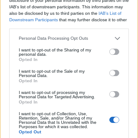
disclosure of your personal information by third parties on the
ΡΕΠΟΡΤΆΖ
ΑΘΛΗΤΙΚΈΣ ΕΚΠΟΜΠΈΣ
IAB’s list of downstream participants. This information may
Θέμα μονοπωλίου της
Δυτική Μακεδονία
also be disclosed by us to third parties on the
IAB’s List of
Downstream Participants
that may further disclose it to other
ΑΝΚΟ στην
(και η Κοζάνη) στο
third parties.
Περιφέρεια Δυτικής
περιθώριο: Όταν οι
Μακεδονίας θέτουν οι
αριθμοί των μόνιμων
Please note that this website/app uses one or more Google
Personal Data Processing Opt Outs
services and may gather and store information including but
σύμβουλοι της
διορισμών
not limited to your visit or usage behaviour. You may click to
I want to opt-out of the Sharing of my
μειοψηφίας Κιάνας
εκπαιδευτικών
personal data.
grant or deny consent to Google and its third-party tags to
και Βόσδου
εκθέτουν τις
Opted In
use your data for below specified purposes in below Google
διακηρύξεις- Του Αθ.
5 Αυγούστου 2026, 3:30 μμ
consent section.
I want to opt-out of the Sale of my
Κωτούλα
Personal Data.
Opted In
5 Αυγούστου 2026, 3:00 μμ
I want to opt-out of processing my
Personal Data for Targeted Advertising.
Opted In
I want to opt-out of Collection, Use,
Retention, Sale, and/or Sharing of my
Personal Data that Is Unrelated with the
Purposes for which it was collected.
Opted Out