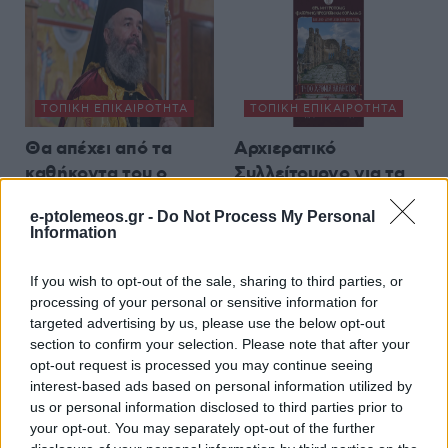
ΤΟΠΙΚΉ ΕΠΙΚΑΙΡΌΤΗΤΑ
ΤΟΠΙΚΉ ΕΠΙΚΑΙΡΌΤΗΤΑ
Θα απέχει από τα
Αρχιερατικό
καθήκοντα του ο
Συλλείτουργο για τα
Μητροπολίτης
1.400 χρόνια του
e-ptolemeos.gr -
Do Not Process My Personal
Ειρηναίος λόγω
Ακαθίστου Ύμνου στη
Information
λοίμωξης του
Βασιλική του Αγίου
αναπνευστικού
Αχιλλίου
If you wish to opt-out of the sale, sharing to third parties, or
5 Αυγούστου 2026, 4:06 μμ
5 Αυγούστου 2026, 4:00 μμ
processing of your personal or sensitive information for
targeted advertising by us, please use the below opt-out
section to confirm your selection. Please note that after your
opt-out request is processed you may continue seeing
interest-based ads based on personal information utilized by
us or personal information disclosed to third parties prior to
your opt-out. You may separately opt-out of the further