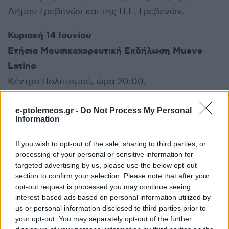
Δήμου Γρεβενών και της Π.Ε. Γρεβενών.
Κυριακή 14 Ιουνίου
Ετήσια Μουσικοχορευτική Εκδήλωση Mueve
Latino
Κέντρο Πολιτισμού, ώρα 20:00.
Δευτέρα 15 Ιουνίου
e-ptolemeos.gr -
Do Not Process My Personal
Information
Μουσική Βραδιά με την Ιωάννα Πηγατσιώτη –
Υποδοχή ΚΡΟΥSΤΙΝΙΑ
If you wish to opt-out of the sale, sharing to third parties, or
Κέντρο Πολιτισμού, ώρα 20:30
processing of your personal or sensitive information for
targeted advertising by us, please use the below opt-out
Διοργάνωση: 2ο ΓΕΛ Γρεβενών.
section to confirm your selection. Please note that after your
opt-out request is processed you may continue seeing
Τετάρτη 17 Ιουνίου
interest-based ads based on personal information utilized by
«Όλοι οι Χοροί, Μια Παρέα»
us or personal information disclosed to third parties prior to
your opt-out. You may separately opt-out of the further
Ετήσια Χορευτική Παράσταση των Τμημάτων