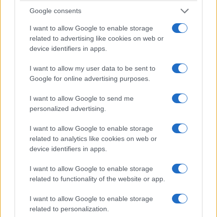
Γρεβενών.
Google consents
Τετάρτη 24 Ιουνίου
I want to allow Google to enable storage
related to advertising like cookies on web or
Θεατρική Παράσταση «ΙΠΠΟΛΥΤΟΣ» από την
device identifiers in apps.
Θεατρική Ομάδα Εξ Αμάξης.
I want to allow my user data to be sent to
Google for online advertising purposes.
Υπαίθριο Θέατρο ΚΑΣΤΡΑΚΙ, ώρα 21:300
I want to allow Google to send me
Με τη στήριξη του Δήμου και της ΠΕ Γρεβενών
personalized advertising.
I want to allow Google to enable storage
Παρασκευή 26 Ιουνίου
related to analytics like cookies on web or
Συναυλία για την Παγκόσμια Ημέρα κατά των
device identifiers in apps.
Εξαρτήσεων
I want to allow Google to enable storage
Υπαίθριο Θέατρο Καστράκι
related to functionality of the website or app.
Διοργάνωση: Ιερά Μητρόπολη Γρεβενών,
I want to allow Google to enable storage
Κέντρο Πρόληψης «ΟΡΙΖΟΝΤΕΣ», Δήμος
related to personalization.
Γρεβενών, Π.Ε. Γρεβενών.