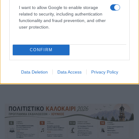
I want to allow Google to enable storage
Τρίτη 30 Ιουνίου
related to security, including authentication
functionality and fraud prevention, and other
Θέατρο Σκιών «Καραγκιόζης»
user protection.
Υπαίθριο Θέατρο Καστρακίου, ώρα 21:00.
Να σημειωθεί ότι το πρόγραμμα συνεχώς
CONFIRM
εμπλουτίζεται ενώ θα υπάρξουν ξεχωριστές
ανακοινώσεις για τους μήνες Ιούλιο και
Data Deletion
Data Access
Privacy Policy
Αύγουστο.