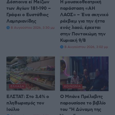
Δέσποινα εί Μείζων
Η μουσικοθεατρική
των Αγίων 181-190 –
παράσταση «ΑΗ
Γράφει ο Ευστάθιος
ΛΑΟΣ» – Ένα σκηνικό
Λαμπριανίδης
ρέκβιεμ για την ήττα
ενός λαού, έρχεται
8 Αυγούστου 2026, 3:30 μμ
στην Ποντοκώμη την
Κυριακή 9/8
8 Αυγούστου 2026, 3:02 μμ
ΕΛΛΆΔΑ
ΚΟΙΝΩΝΊΑ
ΕΛΣΤΑΤ: Στο 3,4% ο
Ο Μπάνε Πρέλεβιτς
πληθωρισμός τον
παρουσίασε το βιβλίο
Ιούλιο
του “Η Δύναμη της