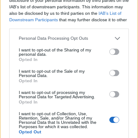
disclosure of your personal information by third parties on the
Παραδοσιακών Χορών Δήμου Γρεβενών
IAB’s list of downstream participants. This information may
Υπαίθριο Θέατρο Καστρακίου, ώρα 20:00.
also be disclosed by us to third parties on the
IAB’s List of
Downstream Participants
that may further disclose it to other
third parties.
19 – 21 Ιουνίου
Food Festival
Please note that this website/app uses one or more Google
Personal Data Processing Opt Outs
services and may gather and store information including but
Πάρκο Μανιταριών.
not limited to your visit or usage behaviour. You may click to
I want to opt-out of the Sharing of my
personal data.
grant or deny consent to Google and its third-party tags to
Opted In
Παρασκευή 19 Ιουνίου
use your data for below specified purposes in below Google
Παιδική Θεατρική Παράσταση «Αλλαντίν»
consent section.
I want to opt-out of the Sale of my
Personal Data.
Υπαίθριο Θέατρο Καστρακίου, ώρα 21:00.
Opted In
I want to opt-out of processing my
Τρίτη 23 Ιουνίου
Personal Data for Targeted Advertising.
Φιλαρμονική Συναυλία
Opted In
(Ορφέας – Φιλαρμονική Νάουσας)
I want to opt-out of Collection, Use,
Retention, Sale, and/or Sharing of my
Σιντριβάνι Πλατείας Αιμιλιανού, ώρα 21:00
Personal Data that Is Unrelated with the
Purposes for which it was collected.
Με τη στήριξη του Δήμου Γρεβενών και της Π.Ε.
Opted Out