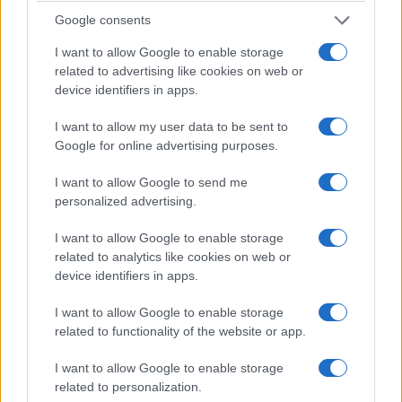
Google consents
Πηγή:
liberal.gr
I want to allow Google to enable storage
related to advertising like cookies on web or
device identifiers in apps.
Σχετικά
I want to allow my user data to be sent to
Μέσα στο 2024 η
ΔΕΣΦΑ: Πατά γκάζι με
Google for online advertising purposes.
ολοκλήρωση του αγωγού
επενδύσεις 290 εκατ. – Στα
Δυτικής Μακεδονίας του
σκαριά ο αγωγός
I want to allow Google to send me
ΔΕΣΦΑ – Σε ποια φάση
υδρογόνου Αμυνταίου-
personalized advertising.
βρίσκονται οι αγωγοί
Κομνηνά
Ελλάδα-Βόρεια Μακεδονία
15 Ιανουαρίου 2025, 7:29 μμ
I want to allow Google to enable storage
και Καρπερή-Κομοτηνή
σε "Τοπική Επικαιρότητα"
14 Αυγούστου 2024, 9:00 πμ
related to analytics like cookies on web or
σε "Ελλάδα"
device identifiers in apps.
Εντός του 2024 θα
I want to allow Google to enable storage
λειτουργήσει ο αγωγός του
related to functionality of the website or app.
ΔΕΣΦΑ στη Δυτική
Μακεδονία
I want to allow Google to enable storage
13 Νοεμβρίου 2023, 7:19 μμ
related to personalization.
σε "Ενέργεια"