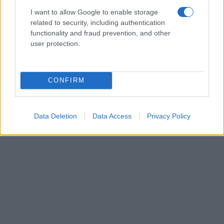
I want to allow Google to enable storage
related to security, including authentication
functionality and fraud prevention, and other
Ακολουθήστε μας στο
Google News
user protection.
και μάθετε πρώτοι όλες τις ειδήσεις!
CONFIRM
Data Deletion
Data Access
Privacy Policy