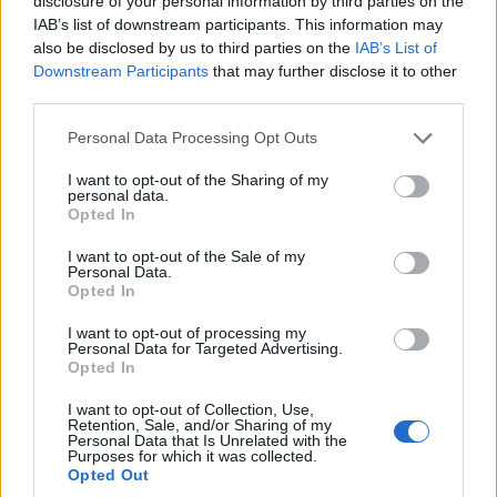
disclosure of your personal information by third parties on the
συμπεριλαμβανομένου του Κάθετου
IAB’s list of downstream participants. This information may
also be disclosed by us to third parties on the
IAB’s List of
Διαδρόμου, ο οποίος αποσκοπεί στην ανάπτυξη
Downstream Participants
that may further disclose it to other
εναλλακτικών οδεύσεων φυσικού αερίου για τα
third parties.
Βαλκάνια, την Ανατολική και την Κεντρική
Please note that this website/app uses one or more Google
Personal Data Processing Opt Outs
Ευρώπη.
services and may gather and store information including but
not limited to your visit or usage behaviour. You may click to
I want to opt-out of the Sharing of my
personal data.
Η Βόρεια Μακεδονία φαίνεται να προωθεί
grant or deny consent to Google and its third-party tags to
Opted In
use your data for below specified purposes in below Google
ενεργά την ανάπτυξη δύο κρίσιμων
consent section.
I want to opt-out of the Sale of my
διασυνδέσεων φυσικού αερίου, τόσο με την
Personal Data.
Opted In
Ελλάδα όσο και με τη Σερβία. Οι νέες αυτές
συνδέσεις θα δώσουν στη χώρα πρόσβαση σε
I want to opt-out of processing my
Personal Data for Targeted Advertising.
επιπλέον αγορές, μειώνοντας παράλληλα την
Opted In
εξάρτησή της από τη Βουλγαρία, που σήμερα
I want to opt-out of Collection, Use,
Retention, Sale, and/or Sharing of my
αποτελεί τη μοναδική πηγή προμήθειας,
Personal Data that Is Unrelated with the
Purposes for which it was collected.
εκθέτοντάς την σε γεωπολιτικές πιέσεις και
Opted Out
διακυμάνσεις της αγοράς.