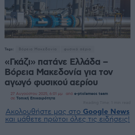
Tags:
Βόρεια Μακεδονία
φυσικό αέριο
«Γκάζι» πατάνε Ελλάδα –
Βόρεια Μακεδονία για τον
αγωγό φυσικού αερίου
27 Αυγούστου 2025, 6:01 μμ
από
e-ptolemeos team
σε
Τοπική Επικαιρότητα
Reading Time: 1 min read
Ακολουθήστε μας στο
Google News
και μάθετε πρώτοι όλες τις ειδήσεις!