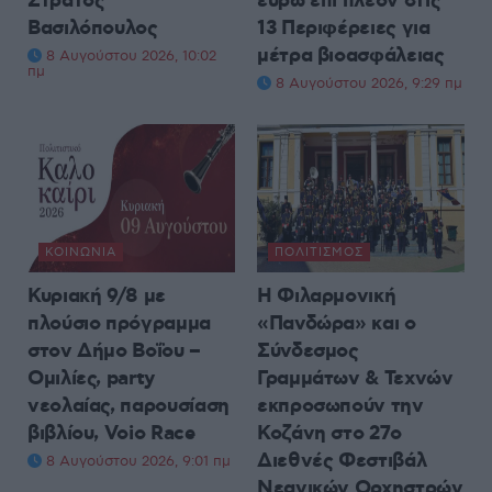
Στράτος
ευρώ επί πλέον στις
Βασιλόπουλος
13 Περιφέρειες για
μέτρα βιοασφάλειας
8 Αυγούστου 2026, 10:02
πμ
8 Αυγούστου 2026, 9:29 πμ
ΚΟΙΝΩΝΊΑ
ΠΟΛΙΤΙΣΜΌΣ
Κυριακή 9/8 με
Η Φιλαρμονική
πλούσιο πρόγραμμα
«Πανδώρα» και ο
στον Δήμο Βοΐου –
Σύνδεσμος
Ομιλίες, party
Γραμμάτων & Τεχνών
νεολαίας, παρουσίαση
εκπροσωπούν την
βιβλίου, Voio Race
Κοζάνη στο 27ο
Διεθνές Φεστιβάλ
8 Αυγούστου 2026, 9:01 πμ
Νεανικών Ορχηστρών