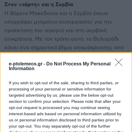
Στον «χάρτη» και η Σερβία
Η Βόρεια Μακεδονία και η Σερβία έχουν
υπογράψει μνημόνιο συνεργασίας για την
προέκταση του αγωγού και στη σερβική
επικράτεια. Με τον τρόπο αυτό, το Βελιγράδι
κάνει ένα σημαντικό βήμα απομάκρυνσης από
το ρωσικό αέριο, καθώς θα μπορεί να
e-ptolemeos.gr -
Do Not Process My Personal
τροφοδοτείται με αέριο και από την Ελλάδα,
Information
μέσω Βόρειας Μακεδονίας.
If you wish to opt-out of the sale, sharing to third parties, or
Το σημαντικό έργο υποδομής θα ενισχύσει τη
processing of your personal or sensitive information for
θέση της Ελλάδας ως ενεργειακό κόμβο για τη
targeted advertising by us, please use the below opt-out
section to confirm your selection. Please note that after your
Νοτιοανατολική Ευρώπη, με τη γεωπολιτική
opt-out request is processed you may continue seeing
σημασία του να ενισχύεται σημαντικά,
interest-based ads based on personal information utilized by
us or personal information disclosed to third parties prior to
ιδιαίτερα αν ληφθεί υπόψη το νέο ενεργειακό
your opt-out. You may separately opt-out of the further
πλαίσιο που διαμορφώνεται σταδιακά,