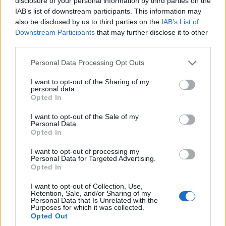
disclosure of your personal information by third parties on the
IAB’s list of downstream participants. This information may
also be disclosed by us to third parties on the
IAB’s List of
Downstream Participants
that may further disclose it to other
third parties.
Please note that this website/app uses one or more Google
Personal Data Processing Opt Outs
services and may gather and store information including but
not limited to your visit or usage behaviour. You may click to
I want to opt-out of the Sharing of my
personal data.
grant or deny consent to Google and its third-party tags to
Opted In
use your data for below specified purposes in below Google
consent section.
I want to opt-out of the Sale of my
Personal Data.
Opted In
I want to opt-out of processing my
Personal Data for Targeted Advertising.
Opted In
ΜΟΥΣΙΚΈΣ ΕΠΙΛΟΓΈΣ
ΕΛΛΆΔΑ
I want to opt-out of Collection, Use,
Οι μουσικές επιλογές
Χωρίς νέα αίτηση το
Retention, Sale, and/or Sharing of my
Personal Data that Is Unrelated with the
του e-ptolemeos.gr:
Market Pass – Πότε η
Purposes for which it was collected.
Joan Jett And The
πρώτη πληρωμή με
Opted Out