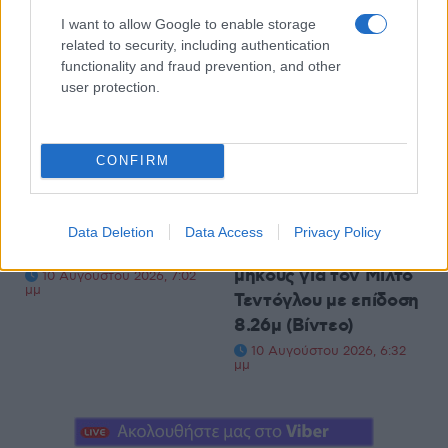
I want to allow Google to enable storage
related to security, including authentication
functionality and fraud prevention, and other
user protection.
ΕΛΛΆΔΑ
ΑΘΛΗΤΙΚΆ
CONFIRM
Γιατί ο
Ευρωπαϊκό
Δεκαπενταύγουστος
πρωτάθλημα Στίβου:
ονομάζεται «Πάσχα
Εύκολη πρόκριση
Data Deletion
Data Access
Privacy Policy
του καλοκαιριού»
στον τελικό του
μήκους για τον Μίλτο
10 Αυγούστου 2026, 7:02
μμ
Τεντόγλου με επίδοση
8.26μ (Βίντεο)
10 Αυγούστου 2026, 6:32
μμ