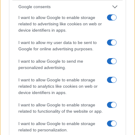
Blackhearts – Little
αναδρομικά
Google consents
Liar (1988)
10 Αυγούστου 2026, 8:29
μμ
I want to allow Google to enable storage
10 Αυγούστου 2026, 9:00
μμ
related to advertising like cookies on web or
device identifiers in apps.
I want to allow my user data to be sent to
Google for online advertising purposes.
I want to allow Google to send me
personalized advertising.
ΚΟΙΝΩΝΊΑ
ΚΟΙΝΩΝΊΑ
Έκθεση τέχνης στο
Έφυγε από τη ζωή σε
I want to allow Google to enable storage
related to analytics like cookies on web or
Ροδοχώρι με
ηλικία 66 ετών ο
device identifiers in apps.
κοσμήματα,
Ηλίας Τσιόκανος από
ζωγραφική,
το Λιβαδερό – Την
I want to allow Google to enable storage
κεντήματα, κεραμικά
Τετάρτη η κηδεία του
related to functionality of the website or app.
και άλλα ως τις 22/8
10 Αυγούστου 2026, 7:31 μμ
I want to allow Google to enable storage
10 Αυγούστου 2026, 8:02
μμ
related to personalization.