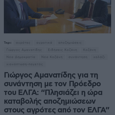
Tags:
αγρότες
αγροτικά
αποζημιώσεις
Γιώργος Αμανατίδης
Ειδήσεις Κοζάνη
Κοζάνη
Νέα Δημοκρατία
Νέα Κοζάνη
συνάντηση
χαλάζι
χιονόπτωση-παγετός
Γιώργος Αμανατίδης για τη
συνάντηση με τον Πρόεδρο
του ΕΛΓΑ: “Πλησιάζει η ώρα
καταβολής αποζημιώσεων
στους αγρότες από τον ΕΛΓΑ”