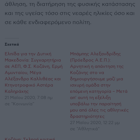
άθληση, τη διατήρηση της φυσικής κατάστασης
και της υγείας τόσο στις νεαρές ηλικίες όσο και
σε κάθε ενδιαφερόμενο πολίτη.
Σχετικά
Ελπίδα για την Δυτική
Μπάμπης Αλεξανδρίδης
Μακεδονία: Συγχαρητήρια
(Πρόεδρος Α.Ε.Π.):
σε ΑΕΠ, Φ.Σ. Κοζάνη, Ερμή
Αρνητική η απάντηση της
Αμυνταίου, Μέγα
Κοζάνης στο να
Αλέξανδρο Καλλιθέας και
δημιουργήσουμε μαζί μια
Κτηνοτροφικό Αστέρα
ισχυρή ομάδα στην
Καληράχης
επόμενη κατηγορία – Μετά
21 Μαΐου 2020, 7:08 πμ
απ’ αυτή τη εξέλιξη
σε "Κοινωνία"
υποβάλω την παραίτησή
μου από όλες τις αθλητικές
δραστηριότητες
27 Μαΐου 2020, 12:22 μμ
σε "Αθλητικά"
Κοζάνη: Σκληρή κριτική