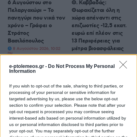
6 Αυγούστου στο
Θ. Καββαδάς:
Πελαργοχώρι – Το
Θωρακίζεται όλη η
πανηγύρι που νικά τον
χώρα απέναντι στις
χρόνο – Γράφει ο
επιζωοτίες -12,5 εκατ.
Στράτος
ευρώ επί πλέον στις
Βασιλόπουλος
13 Περιφέρειες για
μέτρα βιοασφάλειας
8 Αυγούστου 2026, 10:02
πμ
8 Αυγούστου 2026, 9:29 πμ
e-ptolemeos.gr -
Do Not Process My Personal
Information
If you wish to opt-out of the sale, sharing to third parties, or
processing of your personal or sensitive information for
targeted advertising by us, please use the below opt-out
ΚΟΙΝΩΝΊΑ
ΠΟΛΙΤΙΣΜΌΣ
section to confirm your selection. Please note that after your
opt-out request is processed you may continue seeing
Κυριακή 9/8 με
Η Φιλαρμονική
interest-based ads based on personal information utilized by
πλούσιο πρόγραμμα
«Πανδώρα» και ο
us or personal information disclosed to third parties prior to
στον Δήμο Βοΐου –
Σύνδεσμος
your opt-out. You may separately opt-out of the further