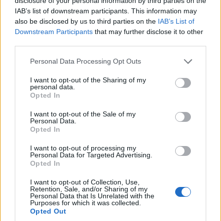
disclosure of your personal information by third parties on the
Ομιλίες, party
Γραμμάτων & Τεχνών
IAB’s list of downstream participants. This information may
νεολαίας, παρουσίαση
εκπροσωπούν την
also be disclosed by us to third parties on the
IAB’s List of
βιβλίου, Voio Race
Κοζάνη στο 27ο
Downstream Participants
that may further disclose it to other
Διεθνές Φεστιβάλ
8 Αυγούστου 2026, 9:01 πμ
third parties.
Νεανικών Ορχηστρών
Please note that this website/app uses one or more Google
Personal Data Processing Opt Outs
7 Αυγούστου 2026, 9:30 μμ
services and may gather and store information including but
not limited to your visit or usage behaviour. You may click to
I want to opt-out of the Sharing of my
personal data.
grant or deny consent to Google and its third-party tags to
Opted In
use your data for below specified purposes in below Google
consent section.
I want to opt-out of the Sale of my
Personal Data.
Opted In
ΜΟΥΣΙΚΈΣ ΕΠΙΛΟΓΈΣ
ΚΟΙΝΩΝΊΑ
I want to opt-out of processing my
Personal Data for Targeted Advertising.
7 Αυγούστου 2026, 8:31 μμ
Οι μουσικές επιλογές
Opted In
του e-ptolemeos.gr:
I want to opt-out of Collection, Use,
Jimmy James & The
Retention, Sale, and/or Sharing of my
Vagabonds – Now Is
Personal Data that Is Unrelated with the
Purposes for which it was collected.
the Time (1976)
Opted Out