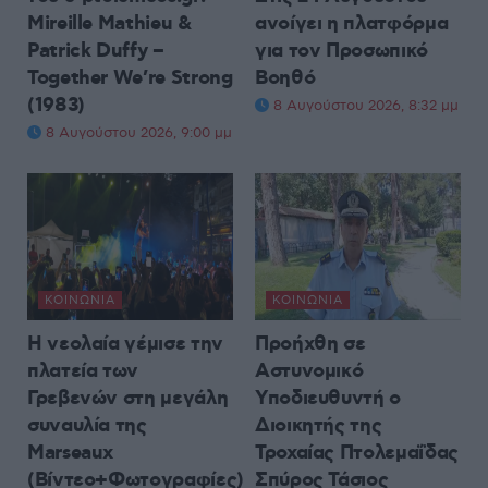
Mireille Mathieu &
ανοίγει η πλατφόρμα
Patrick Duffy –
για τον Προσωπικό
Together We’re Strong
Βοηθό
(1983)
8 Αυγούστου 2026, 8:32 μμ
8 Αυγούστου 2026, 9:00 μμ
ΚΟΙΝΩΝΊΑ
ΚΟΙΝΩΝΊΑ
Η νεολαία γέμισε την
Προήχθη σε
πλατεία των
Αστυνομικό
Γρεβενών στη μεγάλη
Υποδιευθυντή ο
συναυλία της
Διοικητής της
Marseaux
Τροχαίας Πτολεμαΐδας
(Βίντεο+Φωτογραφίες)
Σπύρος Τάσιος