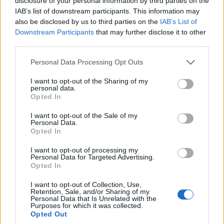
disclosure of your personal information by third parties on the
IAB’s list of downstream participants. This information may
also be disclosed by us to third parties on the
IAB’s List of
Downstream Participants
that may further disclose it to other
third parties.
Please note that this website/app uses one or more Google
Personal Data Processing Opt Outs
services and may gather and store information including but
not limited to your visit or usage behaviour. You may click to
I want to opt-out of the Sharing of my
personal data.
grant or deny consent to Google and its third-party tags to
Opted In
use your data for below specified purposes in below Google
consent section.
I want to opt-out of the Sale of my
Personal Data.
Opted In
I want to opt-out of processing my
Personal Data for Targeted Advertising.
Opted In
I want to opt-out of Collection, Use,
Retention, Sale, and/or Sharing of my
Personal Data that Is Unrelated with the
Purposes for which it was collected.
Opted Out