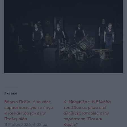
Σχετικά
Βόρειο Πεδίο: Δύο νέες
Κ. Μπαμπίλας: Η Ελλάδα
παραστάσεις για το έργο
του 20ου αι. μέσα από
«Γιοι και Κόρες» στην
αληθινές ιστορίες στην
Πτολεμαΐδα
παράσταση “Γιοι και
11 Μαΐου 2026, 6:32 μμ
Κόρες”