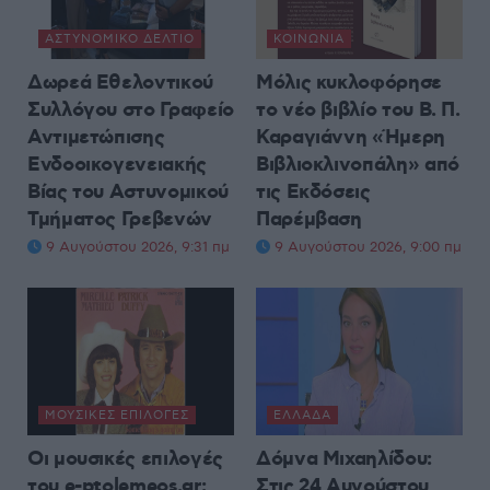
ΑΣΤΥΝΟΜΙΚΌ ΔΕΛΤΊΟ
ΚΟΙΝΩΝΊΑ
Δωρεά Εθελοντικού
Μόλις κυκλοφόρησε
Συλλόγου στο Γραφείο
το νέο βιβλίο του Β. Π.
Αντιμετώπισης
Καραγιάννη «Ήμερη
Ενδοοικογενειακής
Βιβλιοκλινοπάλη» από
Βίας του Αστυνομικού
τις Εκδόσεις
Τμήματος Γρεβενών
Παρέμβαση
9 Αυγούστου 2026, 9:31 πμ
9 Αυγούστου 2026, 9:00 πμ
ΜΟΥΣΙΚΈΣ ΕΠΙΛΟΓΈΣ
ΕΛΛΆΔΑ
Οι μουσικές επιλογές
Δόμνα Μιχαηλίδου:
του e-ptolemeos.gr:
Στις 24 Αυγούστου