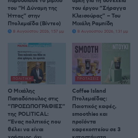
παρουσίασε το βιβλίο
αρχή για τη συνέχεια
του “Η Δύναμη της
του έργου “Σήραγγα
Ήττας” στην
Κλεισούρας” – Του
Πτολεμαΐδα (Βίντεο)
Μιχάλη Ραμπίδη
8 Αυγούστου 2026, 1:57 μμ
8 Αυγούστου 2026, 1:31 μμ
ΠΟΛΙΤΙΚΉ
ΠΡΟΤΆΣΕΙΣ
Ο Μιχάλης
Coffee Island
Παπαδόπουλος στις
Πτολεμαΐδας:
“ΠΡΟΣΩΠΟΓΡΑΦΙΕΣ”
Ποιοτικός καφές,
της POLITICAL:
smoothies και
“Ένας πολιτικός που
προϊόντα
θέλει να είναι
καφεκοπτείου σε 3
χρήσιμος, όχι
καταστήματα