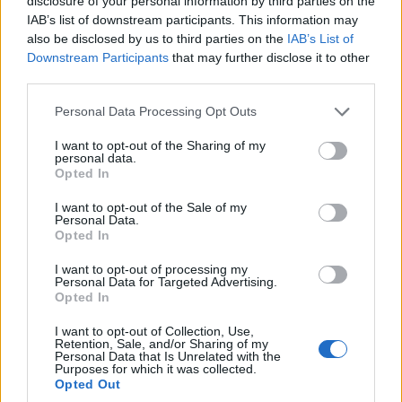
disclosure of your personal information by third parties on the
Πελοπόννησο – 6 μέλη του
IAB’s list of downstream participants. This information may
Vespa Club Πτολεμαΐδας
also be disclosed by us to third parties on the
IAB’s List of
6 Σεπτεμβρίου 2024, 8:20 μμ
Downstream Participants
that may further disclose it to other
σε "True Story Radio"
third parties.
Please note that this website/app uses one or more Google
Personal Data Processing Opt Outs
services and may gather and store information including but
Ακολουθήστε μας στο
Google News
not limited to your visit or usage behaviour. You may click to
I want to opt-out of the Sharing of my
και μάθετε πρώτοι όλες τις ειδήσεις!
personal data.
grant or deny consent to Google and its third-party tags to
Opted In
use your data for below specified purposes in below Google
consent section.
I want to opt-out of the Sale of my
Personal Data.
Opted In
I want to opt-out of processing my
Personal Data for Targeted Advertising.
Opted In
I want to opt-out of Collection, Use,
Retention, Sale, and/or Sharing of my
Personal Data that Is Unrelated with the
Purposes for which it was collected.
Opted Out