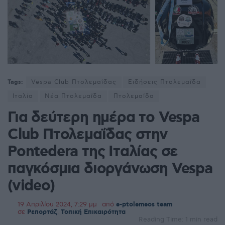
Tags:
Vespa Club Πτολεμαΐδας
Ειδήσεις Πτολεμαΐδα
Ιταλία
Νέα Πτολεμαΐδα
Πτολεμαΐδα
Για δεύτερη ημέρα το Vespa
Club Πτολεμαΐδας στην
Pontedera της Ιταλίας σε
παγκόσμια διοργάνωση Vespa
(video)
19 Απριλίου 2024, 7:29 μμ
από
e-ptolemeos team
σε
Ρεπορτάζ
,
Τοπική Επικαιρότητα
Reading Time: 1 min read