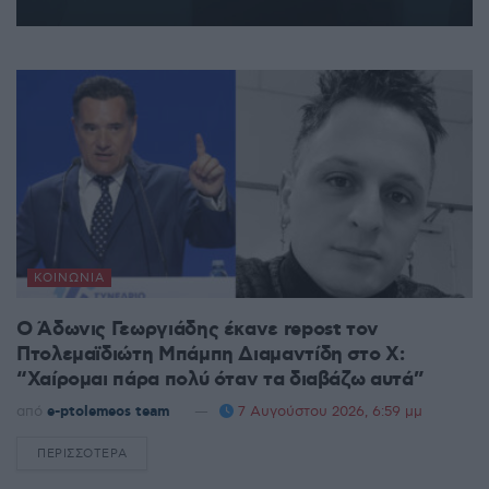
ΚΟΙΝΩΝΊΑ
Ο Άδωνις Γεωργιάδης έκανε repost τον
Πτολεμαϊδιώτη Μπάμπη Διαμαντίδη στο X:
“Χαίρομαι πάρα πολύ όταν τα διαβάζω αυτά”
από
e-ptolemeos team
7 Αυγούστου 2026, 6:59 μμ
ΠΕΡΙΣΣΌΤΕΡΑ
DETAILS