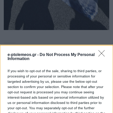
Σχετικά
e-ptolemeos.gr -
Do Not Process My Personal
Το Vespa Club Πτολεμαΐδας
X. Ροσερά: Οι βεσπάδες
Information
έδωσε το “παρών” στην
της Πτολεμαΐδας θα
Pontedera της Ιταλίας σε
διανύσουν 2.000 χλμ ως
παγκόσμια διοργάνωση για
την Ιταλία
If you wish to opt-out of the sale, sharing to third parties, or
τους φίλους της Vespa
9 Απριλίου 2024, 6:00 μμ
processing of your personal or sensitive information for
(φωτο-video)
σε "True Story Radio"
targeted advertising by us, please use the below opt-out
18 Απριλίου 2024, 7:55 μμ
section to confirm your selection. Please note that after your
σε "Ρεπορτάζ"
opt-out request is processed you may continue seeing
interest-based ads based on personal information utilized by
460 αναβάτες βέσπας
us or personal information disclosed to third parties prior to
συναντήθηκαν το
your opt-out. You may separately opt-out of the further
καλοκαίρι στην