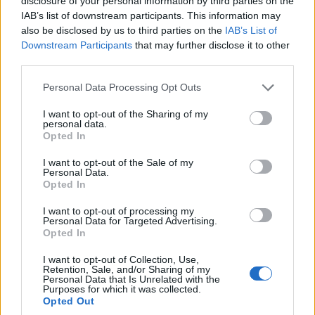
disclosure of your personal information by third parties on the
IAB’s list of downstream participants. This information may
also be disclosed by us to third parties on the
IAB’s List of
Downstream Participants
that may further disclose it to other
third parties.
Please note that this website/app uses one or more Google
Personal Data Processing Opt Outs
services and may gather and store information including but
not limited to your visit or usage behaviour. You may click to
I want to opt-out of the Sharing of my
personal data.
grant or deny consent to Google and its third-party tags to
Opted In
use your data for below specified purposes in below Google
consent section.
I want to opt-out of the Sale of my
Personal Data.
Opted In
I want to opt-out of processing my
Personal Data for Targeted Advertising.
Opted In
I want to opt-out of Collection, Use,
Retention, Sale, and/or Sharing of my
Personal Data that Is Unrelated with the
Purposes for which it was collected.
Opted Out