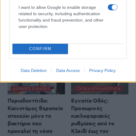
ΓΣΕΕ: Αμοιβή αργίας
Η μεγάλη εορτή της
I want to allow Google to enable storage
15ης Αυγούστου
Μεταμορφώσεως του
related to security, including authentication
Σωτήρος στην Ιερά
6 Αυγούστου 2026, 8:30 μμ
functionality and fraud prevention, and other
Μονή Δρυοβούνου
user protection.
(φωτογραφίες)
6 Αυγούστου 2026, 8:02 μμ
CONFIRM
Data Deletion
Data Access
Privacy Policy
ΔΙΕΘΝΕΊΣ ΕΙΔΉΣΕΙΣ
ΤΟΠΙΚΉ ΕΠΙΚΑΙΡΌΤΗΤΑ
Περιοδοντίτιδα:
Εγνατία Οδός:
Καινοτόμος θεραπεία
Προσωρινές
στοχεύει μόνο το
κυκλοφοριακές
βακτήριο που
ρυθμίσεις από το
προκαλεί τη νόσο
Κλειδί έως τον