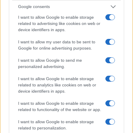
Google consents
I want to allow Google to enable storage
related to advertising like cookies on web or
device identifiers in apps.
ΜΟΥΣΙΚΈΣ ΕΠΙΛΟΓΈΣ
ΑΘΛΗΤΙΚΆ
Οι μουσικές επιλογές
Ο Σύλλογος Δρομέων
I want to allow my user data to be sent to
Google for online advertising purposes.
του e-ptolemeos.gr:
και Οδοιπόρων
AC/DC – Are You
Εορδαίας παρόν στον
I want to allow Google to send me
Ready (1991)
Λασσάνειο Δρόμο
personalized advertising.
Κοζάνης 2026
6 Αυγούστου 2026, 9:00 μμ
I want to allow Google to enable storage
6 Αυγούστου 2026, 8:55 μμ
related to analytics like cookies on web or
device identifiers in apps.
I want to allow Google to enable storage
related to functionality of the website or app.
I want to allow Google to enable storage
ΕΛΛΆΔΑ
ΤΟΠΙΚΉ ΕΠΙΚΑΙΡΌΤΗΤΑ
related to personalization.