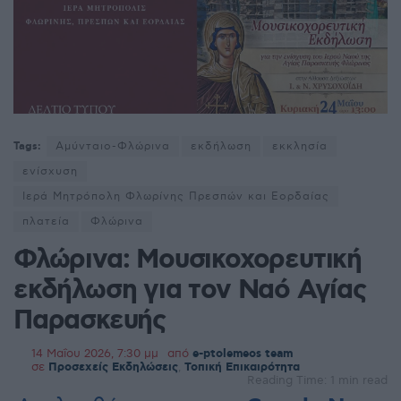
Tags:
Αμύνταιο-Φλώρινα
εκδήλωση
εκκλησία
ενίσχυση
Ιερά Μητρόπολη Φλωρίνης Πρεσπών και Εορδαίας
πλατεία
Φλώρινα
Φλώρινα: Μουσικοχορευτική
εκδήλωση για τον Ναό Αγίας
Παρασκευής
14 Μαΐου 2026, 7:30 μμ
από
e-ptolemeos team
σε
Προσεχείς Εκδηλώσεις
,
Τοπική Επικαιρότητα
Reading Time: 1 min read