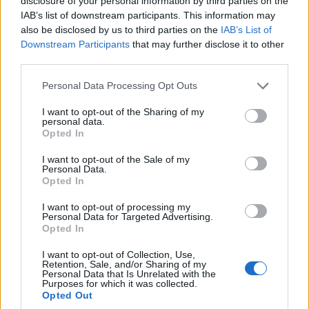
disclosure of your personal information by third parties on the
IAB’s list of downstream participants. This information may
also be disclosed by us to third parties on the
IAB’s List of
Downstream Participants
that may further disclose it to other
third parties.
ΔΙΕΘΝΕΊΣ ΕΙΔΉΣΕΙΣ
ΤΟΠΙΚΉ ΕΠΙΚΑΙΡΌΤΗΤΑ
Please note that this website/app uses one or more Google
Personal Data Processing Opt Outs
Περιοδοντίτιδα:
Εγνατία Οδός:
services and may gather and store information including but
not limited to your visit or usage behaviour. You may click to
I want to opt-out of the Sharing of my
Καινοτόμος θεραπεία
Προσωρινές
personal data.
grant or deny consent to Google and its third-party tags to
στοχεύει μόνο το
κυκλοφοριακές
Opted In
use your data for below specified purposes in below Google
βακτήριο που
ρυθμίσεις από το
consent section.
I want to opt-out of the Sale of my
προκαλεί τη νόσο
Κλειδί έως τον
Personal Data.
Opted In
Πολύμυλο
6 Αυγούστου 2026, 7:34 μμ
6 Αυγούστου 2026, 7:23 μμ
I want to opt-out of processing my
Personal Data for Targeted Advertising.
Opted In
I want to opt-out of Collection, Use,
Retention, Sale, and/or Sharing of my
Personal Data that Is Unrelated with the
Purposes for which it was collected.
Opted Out