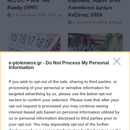
AC/DC – Are You
Εορδαίας παρόν στον
Ready (1991)
Λασσάνειο Δρόμο
Κοζάνης 2026
6 Αυγούστου 2026, 9:00 μμ
6 Αυγούστου 2026, 8:55 μμ
e-ptolemeos.gr -
Do Not Process My Personal
Information
ΕΛΛΆΔΑ
ΤΟΠΙΚΉ ΕΠΙΚΑΙΡΌΤΗΤΑ
ΓΣΕΕ: Αμοιβή αργίας
Η μεγάλη εορτή της
If you wish to opt-out of the sale, sharing to third parties, or
15ης Αυγούστου
Μεταμορφώσεως του
processing of your personal or sensitive information for
Σωτήρος στην Ιερά
6 Αυγούστου 2026, 8:30 μμ
targeted advertising by us, please use the below opt-out
Μονή Δρυοβούνου
section to confirm your selection. Please note that after your
opt-out request is processed you may continue seeing
(φωτογραφίες)
interest-based ads based on personal information utilized by
6 Αυγούστου 2026, 8:02 μμ
us or personal information disclosed to third parties prior to
your opt-out. You may separately opt-out of the further