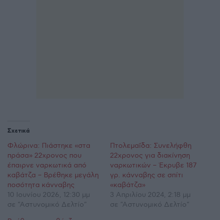
Σχετικά
Φλώρινα: Πιάστηκε «στα
Πτολεμαΐδα: Συνελήφθη
πράσα» 22χρονος που
22χρονος για διακίνηση
έπαιρνε ναρκωτικά από
ναρκωτικών – Έκρυβε 187
καβάτζα – Βρέθηκε μεγάλη
γρ. κάνναβης σε σπίτι
ποσότητα κάνναβης
«καβάτζα»
10 Ιουνίου 2026, 12:30 μμ
3 Απριλίου 2024, 2:18 μμ
σε "Αστυνομικό Δελτίο"
σε "Αστυνομικό Δελτίο"