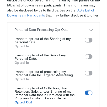
disclosure of your personal information by third parties on the
Συλλόγου
Κοζάνη και
IAB’s list of downstream participants. This information may
also be disclosed by us to third parties on the
IAB’s List of
Καρκινοπαθών στην
Πτολεμαΐδα από 10
Downstream Participants
that may further disclose it to other
Α. Κοτζακόλιου για τα
έως 16 Αυγούστου
third parties.
προβλήματα του
6 Αυγούστου 2026, 1:30 μμ
Ογκολογικού του
Please note that this website/app uses one or more Google
Personal Data Processing Opt Outs
services and may gather and store information including but
Μποδοσάκειου
not limited to your visit or usage behaviour. You may click to
I want to opt-out of the Sharing of my
6 Αυγούστου 2026, 2:00 μμ
personal data.
grant or deny consent to Google and its third-party tags to
Opted In
use your data for below specified purposes in below Google
consent section.
I want to opt-out of the Sale of my
Personal Data.
Opted In
I want to opt-out of processing my
Personal Data for Targeted Advertising.
ΡΕΠΟΡΤΆΖ
ΤΟΠΙΚΉ ΕΠΙΚΑΙΡΌΤΗΤΑ
Opted In
2ο επιβεβαιωμένο
Διευρύνεται το δίκτυο
I want to opt-out of Collection, Use,
Retention, Sale, and/or Sharing of my
κρούσμα ευλογιάς
συνεργασιών του
Personal Data that Is Unrelated with the
Purposes for which it was collected.
στον Γέρμα Καστοριάς
Πανεπιστημίου
Opted Out
– Θανάτωση για 1000
Δυτικής Μακεδονίας –