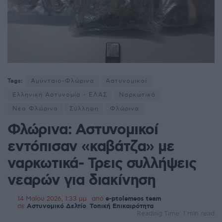
Tags:
Αμύνταιο-Φλώρινα
Αστυνομικοί
Ελληνική Αστυνομία - ΕΛΑΣ
Ναρκωτικά
Νέα Φλώρινα
Σύλληψη
Φλώρινα
Φλώρινα: Αστυνομικοί
εντόπισαν «καβάτζα» με
ναρκωτικά- Τρεις συλλήψεις
νεαρών για διακίνηση
14 Μαΐου 2026, 1:33 μμ
από
e-ptolemeos team
σε
Αστυνομικό Δελτίο
,
Τοπική Επικαιρότητα
Reading Time: 1 min read