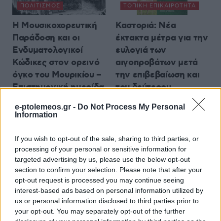
ΠΟΛΙΤΙΣΜΌΣ
ΤΟΠΙΚΉ ΕΠΙΚΑΙΡΌΤΗΤΑ
Η Μουσικοχορευτική
Καστοριά: Νέα
Παράδοση και οι
έκτακτα μέτρα για την
Ενδυματολογικοί
ευλογιά των
Κώδικες στον ορεινό
αιγοπροβάτων μετά
όγκο του Μουρικίου –
την επιβεβαίωση και
Επιστημονική ημερίδα
του δεύτερου
στην Κλεισούρα
κρούσματος
e-ptolemeos.gr -
Do Not Process My Personal
6 Αυγούστου 2026, 2:58 μμ
6 Αυγούστου 2026, 2:29 μμ
Information
If you wish to opt-out of the sale, sharing to third parties, or
processing of your personal or sensitive information for
targeted advertising by us, please use the below opt-out
section to confirm your selection. Please note that after your
opt-out request is processed you may continue seeing
TRUE STORY RADIO
ΤΟΠΙΚΉ ΕΠΙΚΑΙΡΌΤΗΤΑ
interest-based ads based on personal information utilized by
us or personal information disclosed to third parties prior to
True Story Radio: Ο
Οι εφημερίες των
your opt-out. You may separately opt-out of the further
Επ. Πρόεδρος του
φαρμακείων σε