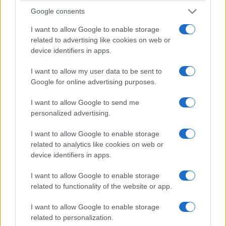
Google consents
ΚΟΙΝΩΝΊΑ
ΚΟΙΝΩΝΊΑ
I want to allow Google to enable storage
Η νεολαία γέμισε την
Προήχθη σε
related to advertising like cookies on web or
πλατεία των
Αστυνομικό
device identifiers in apps.
Γρεβενών στη μεγάλη
Υποδιευθυντή ο
I want to allow my user data to be sent to
συναυλία της
Διοικητής της
Google for online advertising purposes.
Marseaux
Τροχαίας Πτολεμαΐδας
(Βίντεο+Φωτογραφίες)
Σπύρος Τάσιος
I want to allow Google to send me
personalized advertising.
8 Αυγούστου 2026, 8:02 μμ
8 Αυγούστου 2026, 7:38 μμ
I want to allow Google to enable storage
related to analytics like cookies on web or
device identifiers in apps.
I want to allow Google to enable storage
related to functionality of the website or app.
ΚΟΙΝΩΝΊΑ
ΚΟΙΝΩΝΊΑ
I want to allow Google to enable storage
Το Daddy Cool Party
Α.Ο. ΠΑΝΑΤΟΛΙΚΟΣ:
related to personalization.
επιστρέφει στην
Γαβρίλος