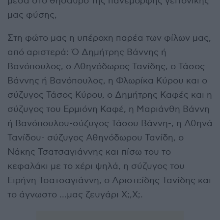
μέσα στο θησαυρό της πανέμορφης γειτονικής
μας φύσης,
Στη φώτο μας η υπέροχη παρέα των φίλων μας,
από αριστερά: Ό Δημήτρης Βάννης ή
Βανόπουλος, ο Αθηνόδωρος Τανίδης, ο Τάσος
Βάννης ή Βανόπουλος, η Φλωρίκα Κύρου και ο
σύζυγος Τάσος Κύρου, ο Δημήτρης Καφές και η
σύζυγος του Ερμιόνη Καφέ, η Μαριάνθη Βάννη
ή Βανόπουλου-σύζυγος Τάσου Βάννη-, η Αθηνά
Τανίδου- σύζυγος Αθηνόδωρου Τανίδη, ο
Νάκης Τσατσαγιάννης και πίσω του το
κεφαλάκι με το χέρι ψηλά, η σύζυγος του
Ειρήνη Τσατσαγιάννη, ο Αριστείδης Τανίδης και
το άγνωστο …μας ζευγάρι Χ;,Χ;.