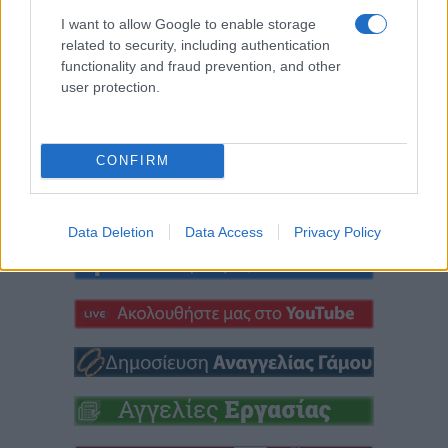
Κοζάνη την
Σιδηρόπουλος και
I want to allow Google to enable storage
related to security, including authentication
Παρασκευή 21/8
Αναστασία
functionality and fraud prevention, and other
Ευθυμιάδου σε μια
8 Αυγούστου 2026, 7:33 μμ
user protection.
μουσική βραδιά την
Πέμπτη 20/8
8 Αυγούστου 2026, 7:01 μμ
CONFIRM
Data Deletion
Data Access
Privacy Policy