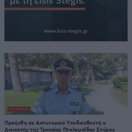
ΚΟΙΝΩΝΊΑ
Προήχθη σε Αστυνομικό Υποδιευθυντή ο
Διοικητής της Τροχαίας Πτολεμαΐδας Σπύρος