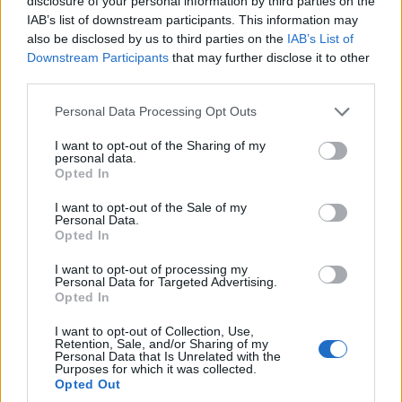
disclosure of your personal information by third parties on the
IAB’s list of downstream participants. This information may
also be disclosed by us to third parties on the
IAB’s List of
Downstream Participants
that may further disclose it to other
third parties.
Please note that this website/app uses one or more Google
Personal Data Processing Opt Outs
services and may gather and store information including but
ΜΟΥΣΙΚΈΣ ΕΠΙΛΟΓΈΣ
ΕΛΛΆΔΑ
not limited to your visit or usage behaviour. You may click to
I want to opt-out of the Sharing of my
personal data.
Οι μουσικές επιλογές
Δόμνα Μιχαηλίδου:
grant or deny consent to Google and its third-party tags to
Opted In
του e-ptolemeos.gr:
Στις 24 Αυγούστου
use your data for below specified purposes in below Google
consent section.
Mireille Mathieu &
ανοίγει η πλατφόρμα
I want to opt-out of the Sale of my
Personal Data.
Patrick Duffy –
για τον Προσωπικό
Opted In
Together We’re Strong
Βοηθό
I want to opt-out of processing my
(1983)
8 Αυγούστου 2026, 8:32 μμ
Personal Data for Targeted Advertising.
Opted In
8 Αυγούστου 2026, 9:00 μμ
I want to opt-out of Collection, Use,
Retention, Sale, and/or Sharing of my
Personal Data that Is Unrelated with the
Purposes for which it was collected.
Opted Out