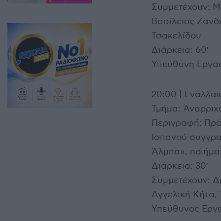
Συμμετέχουν: Μ
Βασίλειος Ζανδ
Τσακελίδου
Διάρκεια: 60′
Υπεύθυνη Εργασ
20:00 | Εναλλακ
Τμήμα: Αναρριχώ
Περιγραφή: Πρόκ
Ισπανού συγγρα
Άλμπα», ποιήματ
Διάρκεια: 30′
Συμμετέχουν: Δ
Αγγελική Κήτα,
Υπεύθυνος Εργα