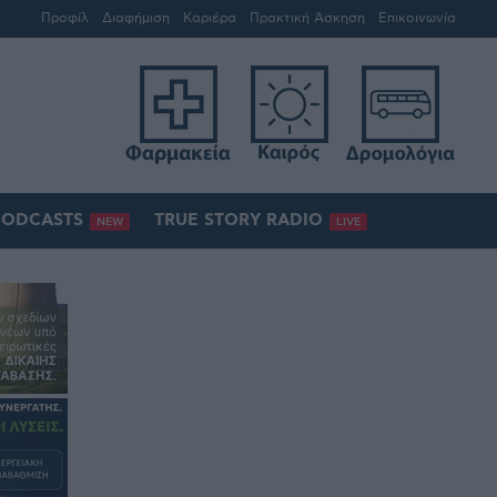
Προφίλ
Διαφήμιση
Καριέρα
Πρακτική Άσκηση
Επικοινωνία
PODCASTS
TRUE STORY RADIO
NEW
LIVE