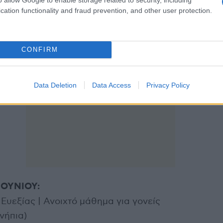
παιδιών που ζουν στην Ελλάδα με τη σπάνια νόσο 
cation functionality and fraud prevention, and other user protection.
in-Associated Neurodegeneration.
CONFIRM
Data Deletion
Data Access
Privacy Policy
ΙΟΥΝΙΟΥ:
 Ευεξίας | Ανοιχτό μάθημα για γονείς
(νήπια)