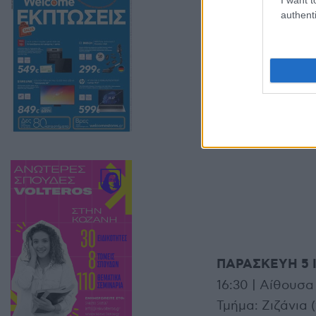
υποστήριξη των 
authenti
Propeller prote
ΠΑΡΑΣΚΕΥΗ 5 
16:30 | Αίθουσα
Τμήμα: Ζιζάνια 