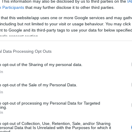
αστηρίων του
. This information may also be disclosed by us to third parties on the
IA
Participants
that may further disclose it to other third parties.
 that this website/app uses one or more Google services and may gath
νης
including but not limited to your visit or usage behaviour. You may click 
 to Google and its third-party tags to use your data for below specifi
ogle consent section.
Προσεχείς Εκδηλώσεις
,
Τοπική Επικαιρότητα
Reading T
l Data Processing Opt Outs
News
και μάθετε πρώτοι όλες τις ειδήσε
o opt-out of the Sharing of my personal data.
In
o opt-out of the Sale of my Personal Data.
In
to opt-out of processing my Personal Data for Targeted
ing.
In
o opt-out of Collection, Use, Retention, Sale, and/or Sharing
ersonal Data that Is Unrelated with the Purposes for which it
κά Εργαστήρια του Δημοτικού
lected.