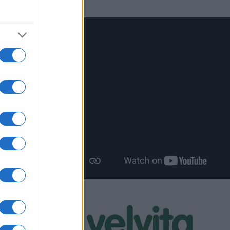
ν για
πωρο
άσεις, σε
ίου,
ικό
ηρίων και
ς για την