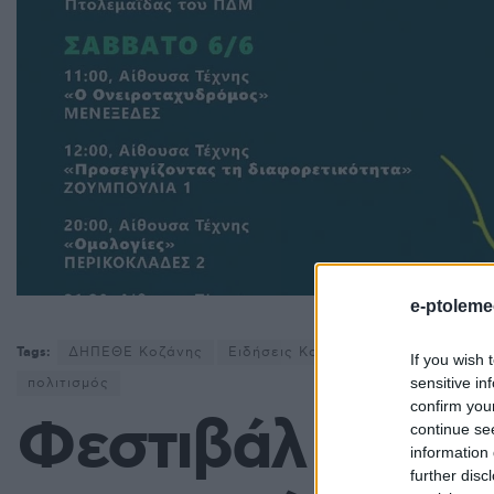
e-ptoleme
Tags:
ΔΗΠΕΘΕ Κοζάνης
Ειδήσεις Κοζάνη
Εκδηλώσεις
If you wish 
sensitive in
πολιτισμός
confirm you
Φεστιβάλ Παρο
continue se
information 
further disc