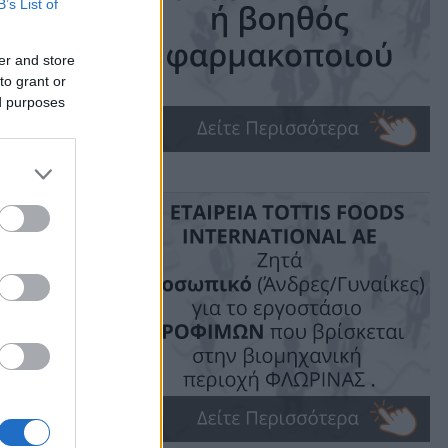
B’s List of
er and store
to grant or
ed purposes
ime: 1 min read
ις!