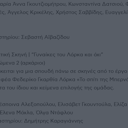
αρία Άννα Γκουτζιομήτρου, Κωνσταντίνα Δατσιού, 
ές, Άγγελος Κρικέλης, Χρήστος Σαββίδης, Ευαγγελ
τηρίου: Σεβαστή Αϊβαζίδου
τική Σκηνή | “Γυναίκες του Λόρκα και όχι”
μενα 2 (αρχάριοι)
ειται για μια σπουδή πάνω σε σκηνές από το έργο
φέα Φεδερίκο Γκαρθία Λόρκα «Το σπίτι της Μπερν
α του ίδιου και κείμενα επιλογής της ομάδας.
έσποινα Αλεξοπούλου, Ελισάβετ Γκουντούλα, Ελίζα
 Έλενα Μόχλα, Όλγα Ντάφλου
στηρίου: Δημήτρης Καραγιάννης