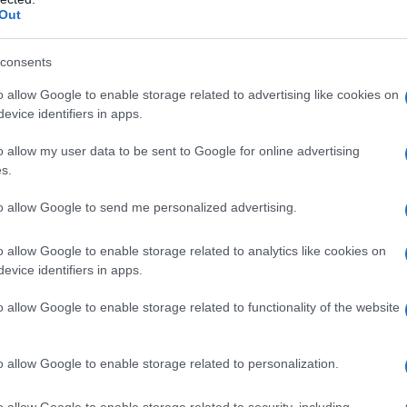
Out
ακού Θεάτρου Κοζάνης σας
ν σε ένα Φεστιβάλ Παρουσιάσεω
consents
ό! Αναφέρει χαρακτηριστικά η
o allow Google to enable storage related to advertising like cookies on
evice identifiers in apps.
η:
o allow my user data to be sent to Google for online advertising
s.
όπου οι σπόροι που φυτέψαμε το περασμένο φθινό
αρπούς τους!
to allow Google to send me personalized advertising.
νθιστο στο κέντρο της πόλης μας, με 13+1 παρουσι
o allow Google to enable storage related to analytics like cookies on
τιβάλ από την Παρασκευή 5 έως τη Δευτέρα 8 Ιουν
evice identifiers in apps.
 παράλληλα τον αγώνα των BPAN Heroes!
o allow Google to enable storage related to functionality of the website
τικό πρόγραμμα και σας περιμένουμε σε έναν θεατρ
ετοιμάστηκε από τους/τις μαθητές/ριες των εργαστ
κοντες/ουσες με πολλή αγάπη…
o allow Google to enable storage related to personalization.
ουσιάσεις θα υπάρχει κουτί ελεύθερης συνεισφορά
o allow Google to enable storage related to security, including