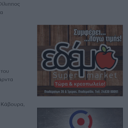
Φίλιππος
ία
 του
άρντα
 Κάβουρα,