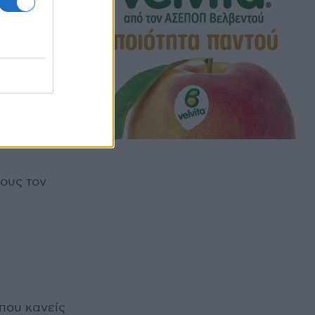
ους τον
που κανείς