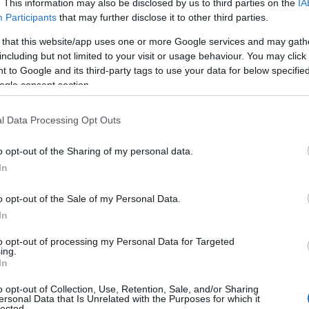
. This information may also be disclosed by us to third parties on the
IA
Participants
that may further disclose it to other third parties.
και τον Κώστα
 that this website/app uses one or more Google services and may gath
including but not limited to your visit or usage behaviour. You may click 
 to Google and its third-party tags to use your data for below specifi
ogle consent section.
l Data Processing Opt Outs
ιτική
Reading T
o opt-out of the Sharing of my personal data.
News
και μάθετε πρώτοι όλες τις ειδήσε
In
o opt-out of the Sale of my Personal Data.
In
to opt-out of processing my Personal Data for Targeted
ing.
In
o opt-out of Collection, Use, Retention, Sale, and/or Sharing
ersonal Data that Is Unrelated with the Purposes for which it
lected.