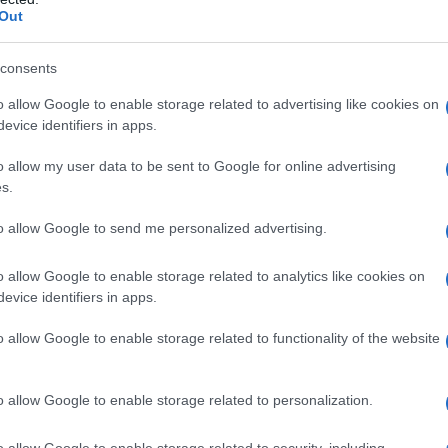
Out
ς Φάμελλος πήρε το… όπλο του 
 σε ριζικές αλλαγές στον ΣΥΡΙΖΑ
consents
οίνωσε στην συνεδρίαση της
o allow Google to enable storage related to advertising like cookies on
evice identifiers in apps.
ευτικής Ομάδας, ο Νίκος Παππάς
o allow my user data to be sent to Google for online advertising
κοινοβουλευτικός εκπρόσωπος του
s.
ι στη θέση του τοποθετούνται οι
to allow Google to send me personalized advertising.
 Ξανθόπουλος και Κώστας Μπάρκ
o allow Google to enable storage related to analytics like cookies on
evice identifiers in apps.
ίζουν και οι δρόμοι του Κώστα Ζαχαριάδη με τον 
o allow Google to enable storage related to functionality of the website
ετικές διαδικασίες παύει να είναι εκπρόσωπος Τύ
έση του καταλαμβάνει ο Χρήστος Γιαννούλης.
o allow Google to enable storage related to personalization.
o allow Google to enable storage related to security, including