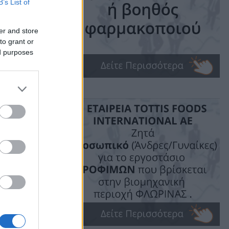
B’s List of
er and store
to grant or
ed purposes
ime: 1 min read
ις!