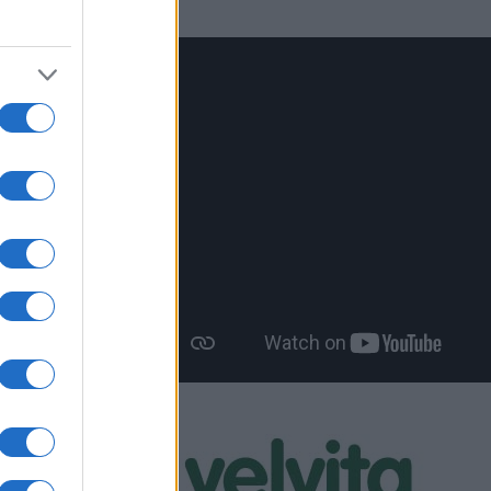
και
.
 παύει
ας.
ΣΥΡΙΖΑ
που του