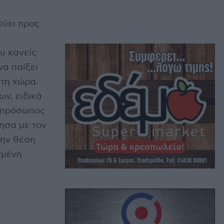
εύει προς
υ κανείς
να παίξει
στη χώρα.
ν, ειδικά
εκπρόσωπος
ησα με τον
την θέση
γμένη