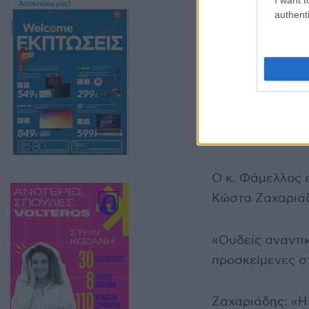
authenti
Ο κ. Φάμελλος 
Κώστα Ζαχαριάδ
«Ουδείς αναντι
προσκείμενες σ
Ζαχαριάδης: «Η