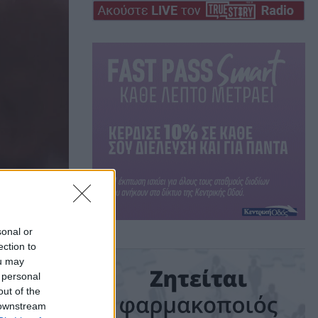
sonal or
ection to
ou may
 personal
out of the
πά,
 downstream