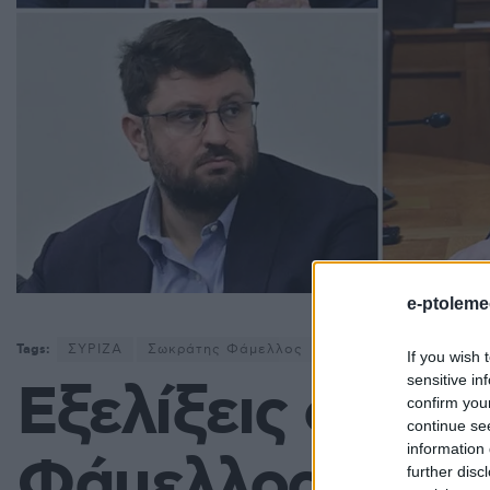
e-ptoleme
Tags:
ΣΥΡΙΖΑ
Σωκράτης Φάμελλος
If you wish 
sensitive in
Εξελίξεις στον
confirm you
continue se
information 
Φάμελλος «έφαγ
further disc