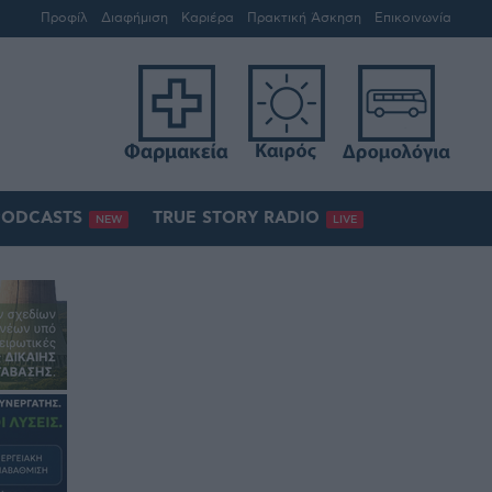
Προφίλ
Διαφήμιση
Καριέρα
Πρακτική Άσκηση
Επικοινωνία
PODCASTS
TRUE STORY RADIO
NEW
LIVE