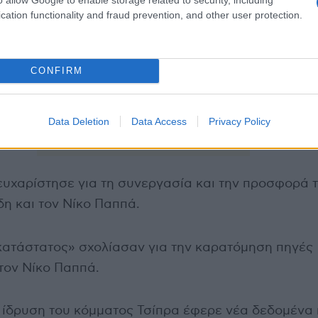
cation functionality and fraud prevention, and other user protection.
CONFIRM
Data Deletion
Data Access
Privacy Policy
ευχαρίστησε για τη συνεργασία και την προσφορά τ
η και τον Νίκο Παππά.
κατάστατος» σχολίασαν για την καρατόμηση πηγές
τον Νίκο Παππά.
 ίδρυση του κόμματος Τσίπρα έφερε νέα δεδομένα 