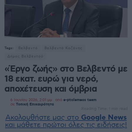
Tags:
Βελβεντό
Βελβεντό Κοζάνης
Δήμος Βελβεντού
«Έργο ζωής» στο Βελβεντό με
18 εκατ. ευρώ για νερό,
αποχέτευση και όμβρια
6 Ιουνίου 2026, 2:01 μμ
από
e-ptolemeos team
σε
Τοπική Επικαιρότητα
Reading Time: 1 min read
Ακολουθήστε μας στο
Google News
και μάθετε πρώτοι όλες τις ειδήσεις!