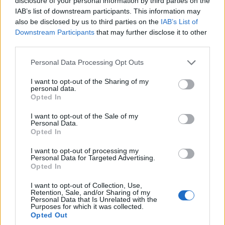
disclosure of your personal information by third parties on the
φυλλάδιο προσφορών
για την επίσκεψη του
IAB’s list of downstream participants. This information may
του super market
Γ. Φλωρίδη και την
also be disclosed by us to third parties on the
IAB’s List of
Downstream Participants
that may further disclose it to other
ΕΔΕΜ στην
υπογραφή της
third parties.
Πτολεμαΐδα –
σύμβασης για την
Συμφέρει… λόγω
ανακαίνιση της
Please note that this website/app uses one or more Google
Personal Data Processing Opt Outs
services and may gather and store information including but
τιμής!
Στέγης Ανηλίκων
not limited to your visit or usage behaviour. You may click to
I want to opt-out of the Sharing of my
Κοζάνης
5 Αυγούστου 2026, 7:38 μμ
personal data.
grant or deny consent to Google and its third-party tags to
Opted In
5 Αυγούστου 2026, 7:35 μμ
use your data for below specified purposes in below Google
consent section.
I want to opt-out of the Sale of my
Personal Data.
Opted In
I want to opt-out of processing my
Personal Data for Targeted Advertising.
Opted In
ΤΟΠΙΚΉ ΕΠΙΚΑΙΡΌΤΗΤΑ
ΤΟΠΙΚΉ ΕΠΙΚΑΙΡΌΤΗΤΑ
I want to opt-out of Collection, Use,
Retention, Sale, and/or Sharing of my
Ο νέος
Τα σχέδια της
Personal Data that Is Unrelated with the
Στρατοπεδάρχης του
Μητρόλης Καστοριάς
Purposes for which it was collected.
Opted Out
Στρατοπέδου
για το Στρατόπεδο