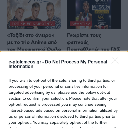
ΤΟΠΙΚΉ ΕΠΙΚΑΙΡΌΤΗΤΑ
ΑΘΛΗΤΙΚΆ
«Ταξίδι στο όνειρο»
Γνωρίστε τους
με το trio Anima από
φετινούς
τον Μορφωτικό Όμιλο
Πρωταθλητές του ΓΑΣ
Βελβεντού
Εορδαίας: Κατερίνα
e-ptolemeos.gr -
Do Not Process My Personal
Φαρμάκη
5 Αυγούστου 2026, 8:34 μμ
Information
5 Αυγούστου 2026, 8:02 μμ
If you wish to opt-out of the sale, sharing to third parties, or
processing of your personal or sensitive information for
targeted advertising by us, please use the below opt-out
section to confirm your selection. Please note that after your
opt-out request is processed you may continue seeing
interest-based ads based on personal information utilized by
ΠΡΟΤΆΣΕΙΣ
ΤΟΠΙΚΉ ΕΠΙΚΑΙΡΌΤΗΤΑ
us or personal information disclosed to third parties prior to
your opt-out. You may separately opt-out of the further
Δείτε το νέο
Ο Μ. Παπαδόπουλος