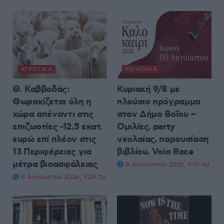
ΑΓΡΟΤΙΚΆ
ΚΟΙΝΩΝΊΑ
Θ. Καββαδάς:
Κυριακή 9/8 με
Θωρακίζεται όλη η
πλούσιο πρόγραμμα
χώρα απέναντι στις
στον Δήμο Βοΐου –
επιζωοτίες -12,5 εκατ.
Ομιλίες, party
ευρώ επί πλέον στις
νεολαίας, παρουσίαση
13 Περιφέρειες για
βιβλίου, Voio Race
μέτρα βιοασφάλειας
8 Αυγούστου 2026, 9:01 πμ
8 Αυγούστου 2026, 9:29 πμ