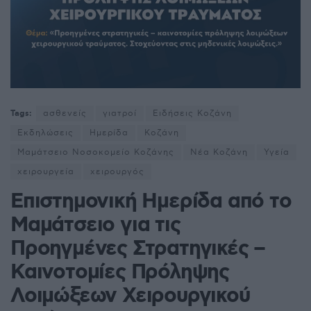
Tags:
ασθενείς
γιατροί
Ειδήσεις Κοζάνη
Εκδηλώσεις
Ημερίδα
Κοζάνη
Μαμάτσειο Νοσοκομείο Κοζάνης
Νέα Κοζάνη
Υγεία
χειρουργεία
χειρουργός
Επιστημονική Ημερίδα από το
Μαμάτσειο για τις
Προηγμένες Στρατηγικές –
Καινοτομίες Πρόληψης
Λοιμώξεων Χειρουργικού