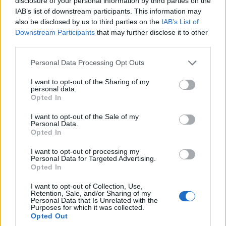
disclosure of your personal information by third parties on the
IAB’s list of downstream participants. This information may
also be disclosed by us to third parties on the
IAB’s List of
Downstream Participants
that may further disclose it to other
third parties.
Please note that this website/app uses one or more Google
Personal Data Processing Opt Outs
services and may gather and store information including but
not limited to your visit or usage behaviour. You may click to
I want to opt-out of the Sharing of my
personal data.
grant or deny consent to Google and its third-party tags to
Opted In
use your data for below specified purposes in below Google
consent section.
I want to opt-out of the Sale of my
Personal Data.
Opted In
I want to opt-out of processing my
Personal Data for Targeted Advertising.
Opted In
I want to opt-out of Collection, Use,
Retention, Sale, and/or Sharing of my
Personal Data that Is Unrelated with the
Purposes for which it was collected.
Opted Out