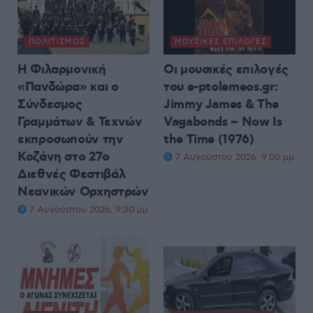
ΠΟΛΙΤΙΣΜΌΣ
ΜΟΥΣΙΚΈΣ ΕΠΙΛΟΓΈΣ
Η Φιλαρμονική
Οι μουσικές επιλογές
«Πανδώρα» και ο
του e-ptolemeos.gr:
Σύνδεσμος
Jimmy James & The
Γραμμάτων & Τεχνών
Vagabonds – Now Is
εκπροσωπούν την
the Time (1976)
Κοζάνη στο 27ο
7 Αυγούστου 2026, 9:00 μμ
Διεθνές Φεστιβάλ
Νεανικών Ορχηστρών
7 Αυγούστου 2026, 9:30 μμ