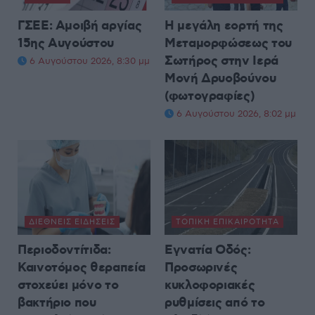
ΓΣΕΕ: Αμοιβή αργίας
Η μεγάλη εορτή της
15ης Αυγούστου
Μεταμορφώσεως του
Σωτήρος στην Ιερά
6 Αυγούστου 2026, 8:30 μμ
Μονή Δρυοβούνου
(φωτογραφίες)
6 Αυγούστου 2026, 8:02 μμ
ΔΙΕΘΝΕΊΣ ΕΙΔΉΣΕΙΣ
ΤΟΠΙΚΉ ΕΠΙΚΑΙΡΌΤΗΤΑ
Περιοδοντίτιδα:
Εγνατία Οδός:
Καινοτόμος θεραπεία
Προσωρινές
στοχεύει μόνο το
κυκλοφοριακές
βακτήριο που
ρυθμίσεις από το