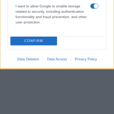
I want to allow Google to enable storage
Επίδομα Παιδιού 2026:
related to security, including authentication
Άνοιξε η πλατφόρμα Α21 –
functionality and fraud prevention, and other
Όλα όσα πρέπει να
user protection.
γνωρίζετε για τις αιτήσεις
1 Μαρτίου 2026, 8:30 πμ
σε "Ελλάδα"
CONFIRM
Ακολουθήστε μας στο
Google News
και μάθετε πρώτοι όλες τις ειδήσεις!
Data Deletion
Data Access
Privacy Policy