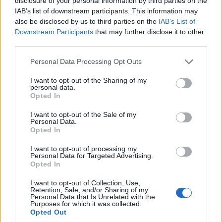
disclosure of your personal information by third parties on the
IAB’s list of downstream participants. This information may
also be disclosed by us to third parties on the
IAB’s List of
Downstream Participants
that may further disclose it to other
third parties.
Please note that this website/app uses one or more Google
Personal Data Processing Opt Outs
services and may gather and store information including but
Η πλατφόρμα Α21 για το Επίδομα Παιδιού
not limited to your visit or usage behaviour. You may click to
I want to opt-out of the Sharing of my
personal data.
grant or deny consent to Google and its third-party tags to
έκλεισε, λόγω της εκκαθάρισης της δεύτερης
Opted In
use your data for below specified purposes in below Google
διμηνιαίας δόσης για το 2026. Κατά το
consent section.
I want to opt-out of the Sale of my
διάστημα που η πλατφόρμα θα παραμείνει
Personal Data.
Opted In
εκτός λειτουργίας δεν θα είναι δυνατή η
I want to opt-out of processing my
υποβολή νέων αιτήσεων ούτε η τροποποίηση
Personal Data for Targeted Advertising.
Opted In
υφιστάμενων δηλώσεων από τους δικαιούχους.
I want to opt-out of Collection, Use,
Σύμφωνα με τον Οργανισμό, η ηλεκτρονική
Retention, Sale, and/or Sharing of my
Personal Data that Is Unrelated with the
εφαρμογή θα ενεργοποιηθεί εκ νέου στις 29
Purposes for which it was collected.
Opted Out
Μαΐου 2026 και ώρα 08:00, μετά την