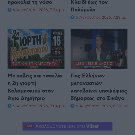
προκαλεί τη νόσο
Κλειδί έως τον
Πολύμυλο
6 Αυγούστου 2026, 7:34 μμ
6 Αυγούστου 2026, 7:23 μμ
ΤΟΠΙΚΉ ΕΠΙΚΑΙΡΌΤΗΤΑ
ΔΙΕΘΝΕΊΣ ΕΙΔΉΣΕΙΣ
Με χαβίτς και τσακλία
Γιος Ελλήνων
η 2η γιορτή
μεταναστών
Καλαμποκιού στον
κατεβαίνει υποψήφιος
Άγιο Δημήτριο
δήμαρχος στο Σικάγο
6 Αυγούστου 2026, 7:04 μμ
6 Αυγούστου 2026, 6:30 μμ