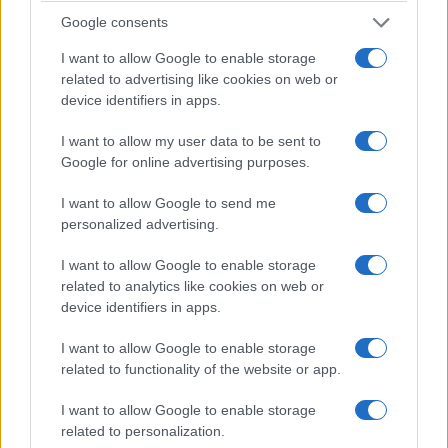
ολοκλήρωση της πληρωμής του επιδόματος
Google consents
στους δικαιούχους. Ο ΟΠΕΚΑ υπενθυμίζει ότι
I want to allow Google to enable storage
για να χορηγηθεί το επίδομα παιδιού η αίτηση
related to advertising like cookies on web or
device identifiers in apps.
Α21 πρέπει να έχει υποβληθεί οριστικά και να
έχει εγκριθεί, καθώς αιτήσεις που έχουν
I want to allow my user data to be sent to
Google for online advertising purposes.
αποθηκευτεί προσωρινά θεωρούνται μη
υποβληθείσες και δεν λαμβάνονται υπόψη.
I want to allow Google to send me
personalized advertising.
Πηγή:
dnews
I want to allow Google to enable storage
related to analytics like cookies on web or
device identifiers in apps.
Σχετικά
ΟΠΕΚΑ – Επίδομα παιδιού
Ανοίγει η πλατφόρμα Α21
I want to allow Google to enable storage
Α21: Κλείνει σε λίγες
για το Επίδομα Παιδιού –
related to functionality of the website or app.
ημέρες η πλατφόρμα για το
Μέχρι πότε η προθεσμία
2025
30 Μαρτίου 2026, 6:46 μμ
I want to allow Google to enable storage
7 Ιανουαρίου 2026, 8:49 πμ
σε "Ελλάδα"
related to personalization.
σε "Ελλάδα"