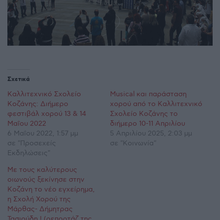
Σχετικά
Καλλιτεχνικό Σχολείο
Musical και παράσταση
Κοζάνης: Διήμερο
χορού από το Καλλιτεχνικό
φεστιβάλ χορού 13 & 14
Σχολείο Κοζάνης το
Μαΐου 2022
διήμερο 10-11 Απριλίου
6 Μαΐου 2022, 1:57 μμ
5 Απριλίου 2025, 2:03 μμ
σε "Προσεχείς
σε "Κοινωνία"
Εκδηλώσεις"
Με τους καλύτερους
οιωνούς ξεκίνησε στην
Κοζάνη το νέο εγχείρημα,
η Σχολή Χορού της
Μάρθας- Δήμητρας
Τασιούδη ! (ρεπορτάζ της