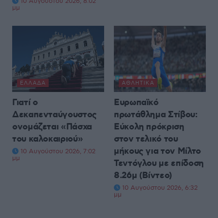
10 Αυγούστου 2026, 8:02
μμ
ΕΛΛΆΔΑ
ΑΘΛΗΤΙΚΆ
Γιατί ο
Ευρωπαϊκό
Δεκαπενταύγουστος
πρωτάθλημα Στίβου:
ονομάζεται «Πάσχα
Εύκολη πρόκριση
του καλοκαιριού»
στον τελικό του
μήκους για τον Μίλτο
10 Αυγούστου 2026, 7:02
μμ
Τεντόγλου με επίδοση
8.26μ (Βίντεο)
10 Αυγούστου 2026, 6:32
μμ