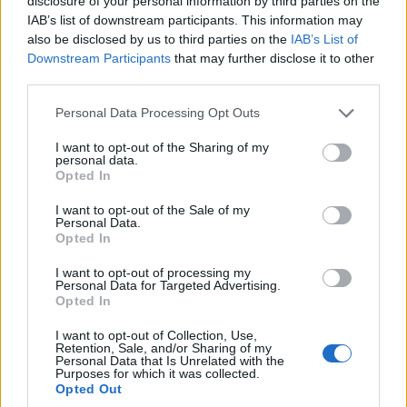
disclosure of your personal information by third parties on the
IAB’s list of downstream participants. This information may
also be disclosed by us to third parties on the
IAB’s List of
Downstream Participants
that may further disclose it to other
third parties.
Please note that this website/app uses one or more Google
Personal Data Processing Opt Outs
services and may gather and store information including but
not limited to your visit or usage behaviour. You may click to
I want to opt-out of the Sharing of my
personal data.
grant or deny consent to Google and its third-party tags to
Opted In
use your data for below specified purposes in below Google
consent section.
I want to opt-out of the Sale of my
Personal Data.
Opted In
I want to opt-out of processing my
Personal Data for Targeted Advertising.
Opted In
I want to opt-out of Collection, Use,
Retention, Sale, and/or Sharing of my
Personal Data that Is Unrelated with the
Purposes for which it was collected.
Opted Out