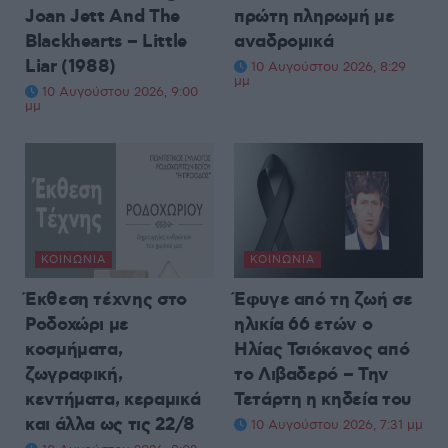
Joan Jett And The
πρώτη πληρωμή με
Blackhearts – Little
αναδρομικά
Liar (1988)
10 Αυγούστου 2026, 8:29
μμ
10 Αυγούστου 2026, 9:00
μμ
ΚΟΙΝΩΝΊΑ
ΚΟΙΝΩΝΊΑ
Έκθεση τέχνης στο
Έφυγε από τη ζωή σε
Ροδοχώρι με
ηλικία 66 ετών ο
κοσμήματα,
Ηλίας Τσιόκανος από
ζωγραφική,
το Λιβαδερό – Την
κεντήματα, κεραμικά
Τετάρτη η κηδεία του
και άλλα ως τις 22/8
10 Αυγούστου 2026, 7:31 μμ