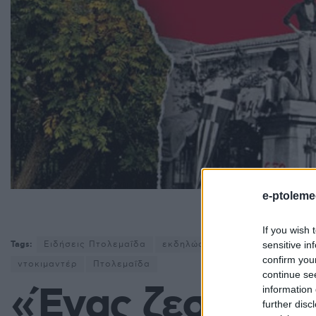
e-ptoleme
«Ένας ζεστός Ν
If you wish 
sensitive in
Tags:
Ειδήσεις Πτολεμαΐδα
εκδηλώσεις μνήμης
εκδήλωσ
confirm you
ντοκιμαντέρ
Πτολεμαΐδα
continue se
«Ένας ζεστός 
information 
further disc