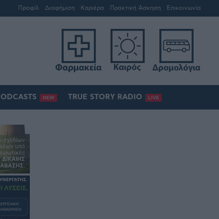
Προφίλ
Διαφήμιση
Καριέρα
Πρακτική Άσκηση
Επικοινωνία
PODCASTS
TRUE STORY RADIO
NEW
LIVE