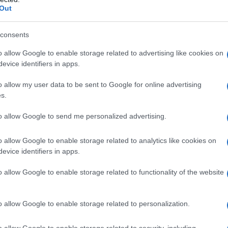
Out
consents
ή τη συμπλήρωση 50 χρόνων από
o allow Google to enable storage related to advertising like cookies on
σηκωμό του Πολυτεχνείου, οι
evice identifiers in apps.
ς Πτολεμαΐδας του ΚΚΕ και της
o allow my user data to be sent to Google for online advertising
s.
ουν το ντοκιμαντέρ της ΚΝΕ με 
to allow Google to send me personalized advertising.
τός Νοέμβρης».
o allow Google to enable storage related to analytics like cookies on
ή του Ντοκιμαντέρ θα γίνει στο Δημαρχείο Πτολεμ
evice identifiers in apps.
βρη, στις 6 μ.μ.
o allow Google to enable storage related to functionality of the website
o allow Google to enable storage related to personalization.
o allow Google to enable storage related to security, including