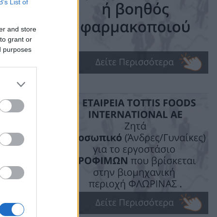
B’s List of
er and store
to grant or
ο
ed purposes
ime: 1 min read
ις!