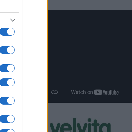
 τον
 ΚΝΕ
τίτλο
αΐδας το