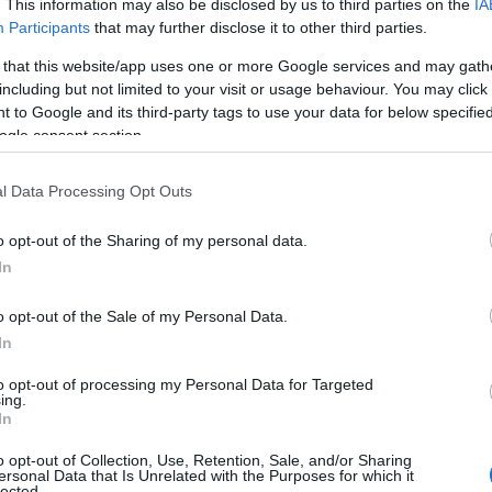
. This information may also be disclosed by us to third parties on the
IA
ς ΚΝΕ και ΚΚΕ
Participants
that may further disclose it to other third parties.
 that this website/app uses one or more Google services and may gath
including but not limited to your visit or usage behaviour. You may click 
ορμή την επέτει
 to Google and its third-party tags to use your data for below specifi
ogle consent section.
ου
l Data Processing Opt Outs
o opt-out of the Sharing of my personal data.
In
α
,
Προσεχείς Εκδηλώσεις
,
Τοπική Επικαιρότητα
Reading T
o opt-out of the Sale of my Personal Data.
News
και μάθετε πρώτοι όλες τις ειδήσε
In
to opt-out of processing my Personal Data for Targeted
ing.
In
o opt-out of Collection, Use, Retention, Sale, and/or Sharing
ersonal Data that Is Unrelated with the Purposes for which it
lected.