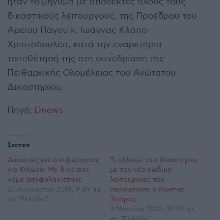
ήταν το μήνυμα με αποδέκτες όλους τους
δικαστικούς λειτουργούς, της Προέδρου του
Αρείου Πάγου κ. Ιωάννας Κλάπα-
Χριστοδουλέα, κατά την εναρκτήρια
τοποθέτησή της στη συνεδρίαση της
Πειθαρχικής Ολομέλειας του Ανώτατου
Δικαστηρίου.
Πηγή:
Dnews
Σχετικά
Δικαστές κατά κυβέρνησης
Τι αλλάζει στα δικαστήρια
για Φλώρο: Με δικό σας
με τον νέο κώδικα
νόμο αποφυλακίστηκε
λειτουργίας που
27 Αυγούστου 2018, 9:49 πμ
παρουσίασε ο Κώστας
σε "Ελλάδα"
Τσιάρας
3 Μαρτίου 2022, 10:24 πμ
σε "Ελλάδα"