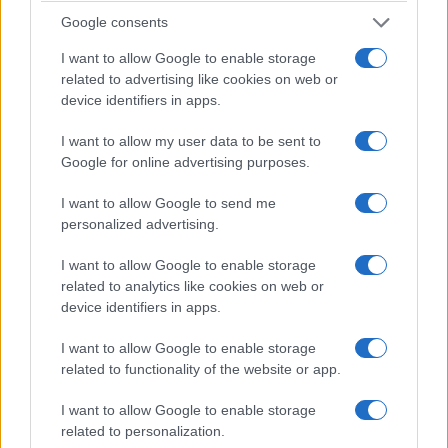
να μου τα ξύσετε», ήταν μερικά από τα
Google consents
«γαλλικά» που εκστόμισε.
I want to allow Google to enable storage
related to advertising like cookies on web or
Ακολούθως και αφού απείλησε τους άνδρες
device identifiers in apps.
της ΕΛ.ΑΣ., λέγοντάς τους «θα δείτε τι θα
I want to allow my user data to be sent to
πάθετε», τους είπε «Ψάξτε, έχω ναρκωτικά».
Google for online advertising purposes.
Ακολούθησε μικροσυμπλοκή, με τον εφέτη να
I want to allow Google to send me
αντιστέκεται στη σύλληψη και ένας αστυνομικό
personalized advertising.
να τραυματίζεται ελαφρά στο χέρι.
I want to allow Google to enable storage
related to analytics like cookies on web or
Οι ύβρεις ακολούθησαν και κατά τη μεταφορά
device identifiers in apps.
του στο αστυνομικο τμημα
I want to allow Google to enable storage
«αρχ@@@@ εσένα θα σε γ@@@@…»,
related to functionality of the website or app.
απείλησε έτερο αστυνομικό.
I want to allow Google to enable storage
related to personalization.
Άφωνοι έμειναν οι αστυνομικοί, όταν