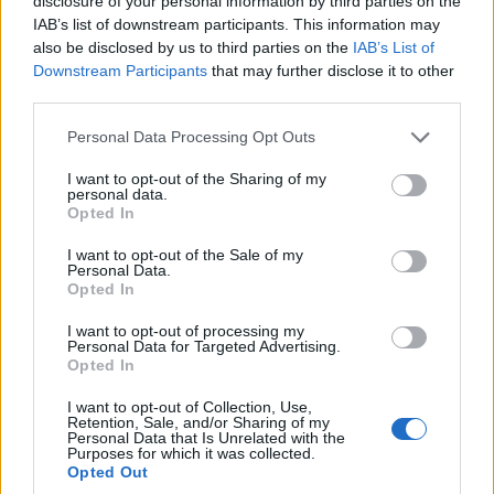
disclosure of your personal information by third parties on the
IAB’s list of downstream participants. This information may
επιβιβάστηκε σε αυτοκίνητο χωρίς πινακίδες
also be disclosed by us to third parties on the
IAB’s List of
κυκλοφορίας (τις είχε εντός αυτοκινήτου).
Downstream Participants
that may further disclose it to other
third parties.
Η ανάρμοστη συμπεριφορά του οδήγησε τους
Please note that this website/app uses one or more Google
Personal Data Processing Opt Outs
υπαλλήλους του σούπερ μαρκετ να καλέσουν
services and may gather and store information including but
την Αστυνομία. Κατά τον έλεγχο των στοιχείων,
not limited to your visit or usage behaviour. You may click to
I want to opt-out of the Sharing of my
personal data.
grant or deny consent to Google and its third-party tags to
ο Εφέτης αρνήθηκε να δώσει τα στοιχεία που
Opted In
use your data for below specified purposes in below Google
του ζητήθηκαν και αντί της άδειας οδήγησης
consent section.
I want to opt-out of the Sale of my
Personal Data.
του αυτοκινήτου έδωσε στους αστυνομικούς
Opted In
παλιά άδεια οδήγησης μοτοποδηλάτου.
I want to opt-out of processing my
Personal Data for Targeted Advertising.
Η συμπεριφορά του έγινε απαράδεκτη
Opted In
ακολούθως, όταν σε ερώτηση των αστυνομικών
I want to opt-out of Collection, Use,
τι έκανε στο σημείο, ο δικαστής άρχισε να
Retention, Sale, and/or Sharing of my
Personal Data that Is Unrelated with the
χυδαιολογεί και να τους βρίζει. «Κάθομαι εδώ
Purposes for which it was collected.
Opted Out
και ξύνω τα α@@@@@ μου και ελάτε και εσείς