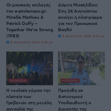
Οι μουσικές επιλογές
Δόμνα Μιχαηλίδου:
του e-ptolemeos.gr:
Στις 24 Αυγούστου
Mireille Mathieu &
ανοίγει η πλατφόρμα
Patrick Duffy –
για τον Προσωπικό
Together We’re Strong
Βοηθό
(1983)
8 Αυγούστου 2026, 8:32 μμ
8 Αυγούστου 2026, 9:00 μμ
ΚΟΙΝΩΝΊΑ
ΚΟΙΝΩΝΊΑ
Η νεολαία γέμισε την
Προήχθη σε
πλατεία των
Αστυνομικό
Γρεβενών στη μεγάλη
Υποδιευθυντή ο
συναυλία της
Διοικητής της