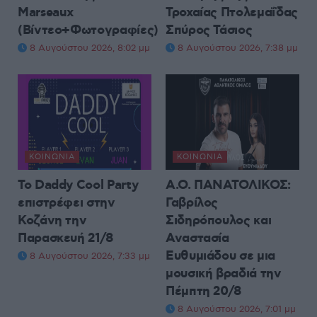
Marseaux
Τροχαίας Πτολεμαΐδας
(Βίντεο+Φωτογραφίες)
Σπύρος Τάσιος
8 Αυγούστου 2026, 8:02 μμ
8 Αυγούστου 2026, 7:38 μμ
ΚΟΙΝΩΝΊΑ
ΚΟΙΝΩΝΊΑ
Το Daddy Cool Party
Α.Ο. ΠΑΝΑΤΟΛΙΚΟΣ:
επιστρέφει στην
Γαβρίλος
Κοζάνη την
Σιδηρόπουλος και
Παρασκευή 21/8
Αναστασία
Ευθυμιάδου σε μια
8 Αυγούστου 2026, 7:33 μμ
μουσική βραδιά την
Πέμπτη 20/8
8 Αυγούστου 2026, 7:01 μμ