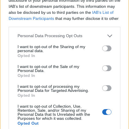
disclosure of your personal information by third parties on the
IAB’s list of downstream participants. This information may
also be disclosed by us to third parties on the
IAB’s List of
Downstream Participants
that may further disclose it to other
third parties.
Please note that this website/app uses one or more Google
Personal Data Processing Opt Outs
services and may gather and store information including but
not limited to your visit or usage behaviour. You may click to
I want to opt-out of the Sharing of my
personal data.
grant or deny consent to Google and its third-party tags to
Opted In
use your data for below specified purposes in below Google
consent section.
I want to opt-out of the Sale of my
Personal Data.
Opted In
I want to opt-out of processing my
Personal Data for Targeted Advertising.
Opted In
I want to opt-out of Collection, Use,
Retention, Sale, and/or Sharing of my
Personal Data that Is Unrelated with the
Purposes for which it was collected.
Opted Out