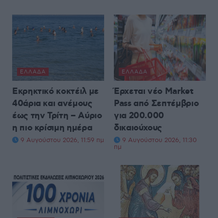
ΕΛΛΆΔΑ
ΕΛΛΆΔΑ
Εκρηκτικό κοκτέιλ με
Έρχεται νέο Market
40άρια και ανέμους
Pass από Σεπτέμβριο
έως την Τρίτη – Αύριο
για 200.000
η πιο κρίσιμη ημέρα
δικαιούχους
9 Αυγούστου 2026, 11:59 πμ
9 Αυγούστου 2026, 11:30
πμ