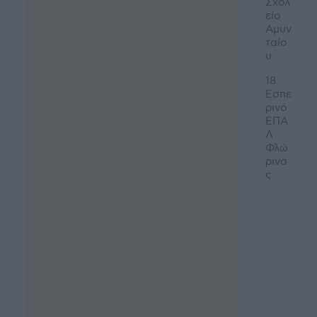
Σχολ
είο
Αμυν
ταίο
υ
18.
Εσπε
ρινό
ΕΠΑ
Λ
Φλώ
ρινα
ς