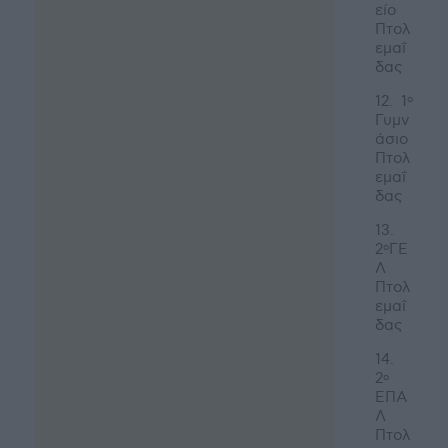
είο
Πτολ
εμαΐ
δας
12. 1
ο
Γυμν
άσιο
Πτολ
εμαΐ
δας
13.
2
ΓΕ
ο
Λ
Πτολ
εμαΐ
δας
14.
2
ο
ΕΠΑ
Λ
Πτολ