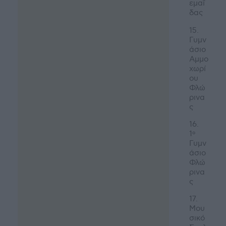
εμαΐ
δας
15.
Γυμν
άσιο
Αμμο
χωρί
ου
Φλώ
ρινα
ς
16.
1
ο
Γυμν
άσιο
Φλώ
ρινα
ς
17.
Μου
σικό