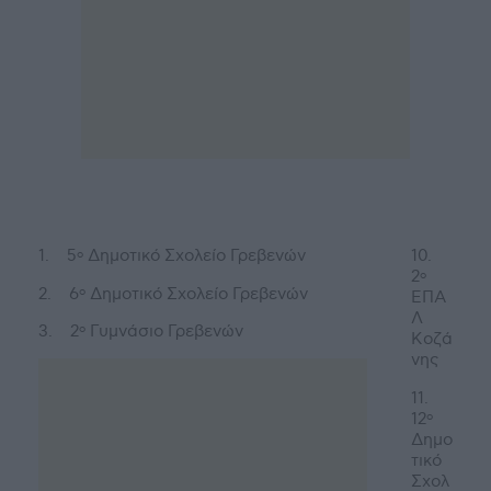
1. 5
Δημοτικό Σχολείο Γρεβενών
10.
ο
2
ο
2. 6
Δημοτικό Σχολείο Γρεβενών
ο
ΕΠΑ
Λ
3. 2
Γυμνάσιο Γρεβενών
ο
Κοζά
νης
11.
12
ο
Δημο
τικό
Σχολ