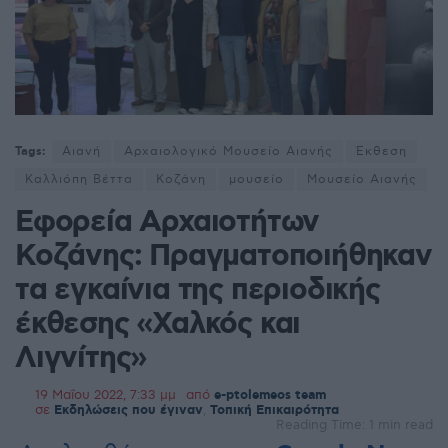
Tags:
Αιανή
Αρχαιολογικό Μουσείο Αιανής
Έκθεση
Καλλιόπη Βέττα
Κοζάνη
μουσείο
Μουσείο Αιανής
Εφορεία Αρχαιοτήτων
Κοζάνης: Πραγματοποιήθηκαν
τα εγκαίνια της περιοδικής
έκθεσης «Χαλκός και
Λιγνίτης»
19 Μαΐου 2022, 7:33 μμ
από
e-ptolemeos team
σε
Εκδηλώσεις που έγιναν
,
Τοπική Επικαιρότητα
Reading Time: 1 min read