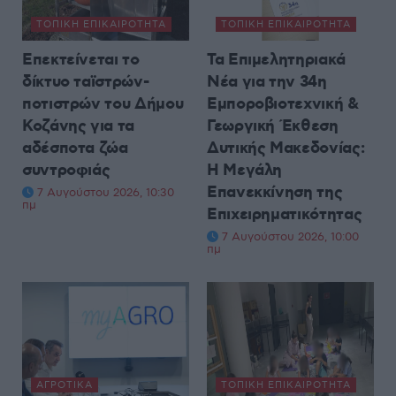
ΤΟΠΙΚΉ ΕΠΙΚΑΙΡΌΤΗΤΑ
ΤΟΠΙΚΉ ΕΠΙΚΑΙΡΌΤΗΤΑ
Επεκτείνεται το
Τα Επιμελητηριακά
δίκτυο ταϊστρών-
Νέα για την 34η
ποτιστρών του Δήμου
Εμποροβιοτεχνική &
Κοζάνης για τα
Γεωργική Έκθεση
αδέσποτα ζώα
Δυτικής Μακεδονίας:
συντροφιάς
Η Μεγάλη
Επανεκκίνηση της
7 Αυγούστου 2026, 10:30
πμ
Επιχειρηματικότητας
7 Αυγούστου 2026, 10:00
πμ
ΑΓΡΟΤΙΚΆ
ΤΟΠΙΚΉ ΕΠΙΚΑΙΡΌΤΗΤΑ