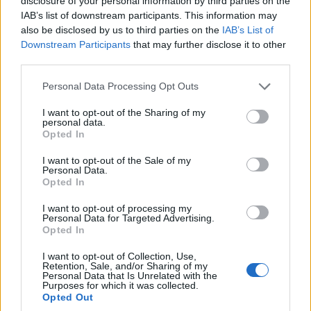
disclosure of your personal information by third parties on the
IAB’s list of downstream participants. This information may
also be disclosed by us to third parties on the
IAB’s List of
Downstream Participants
that may further disclose it to other
third parties.
Please note that this website/app uses one or more Google
Personal Data Processing Opt Outs
services and may gather and store information including but
not limited to your visit or usage behaviour. You may click to
I want to opt-out of the Sharing of my
personal data.
grant or deny consent to Google and its third-party tags to
Opted In
use your data for below specified purposes in below Google
consent section.
I want to opt-out of the Sale of my
Personal Data.
Opted In
I want to opt-out of processing my
Personal Data for Targeted Advertising.
Opted In
I want to opt-out of Collection, Use,
Retention, Sale, and/or Sharing of my
Personal Data that Is Unrelated with the
Purposes for which it was collected.
Opted Out