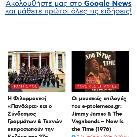
Ακολουθήστε μας στο
Google News
και μάθετε πρώτοι όλες τις ειδήσεις!
ΠΟΛΙΤΙΣΜΌΣ
ΜΟΥΣΙΚΈΣ ΕΠΙΛΟΓΈΣ
Η Φιλαρμονική
Οι μουσικές επιλογές
«Πανδώρα» και ο
του e-ptolemeos.gr:
Σύνδεσμος
Jimmy James & The
Γραμμάτων & Τεχνών
Vagabonds – Now Is
εκπροσωπούν την
the Time (1976)
Κοζάνη στο 27ο
7 Αυγούστου 2026, 9:00 μμ