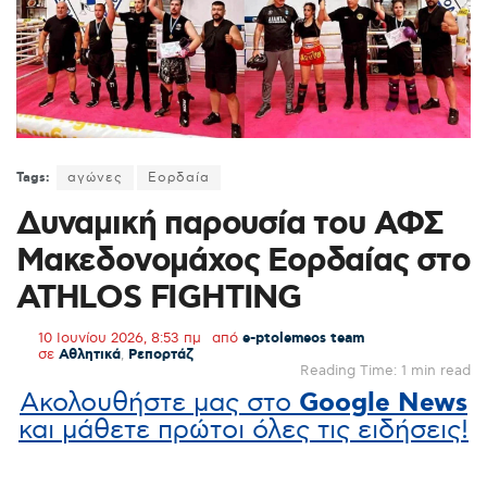
Tags:
αγώνες
Εορδαία
Δυναμική παρουσία του ΑΦΣ
Μακεδονομάχος Εορδαίας στο
ATHLOS FIGHTING
10 Ιουνίου 2026, 8:53 πμ
από
e-ptolemeos team
σε
Αθλητικά
,
Ρεπορτάζ
Reading Time: 1 min read
Ακολουθήστε μας στο
Google News
και μάθετε πρώτοι όλες τις ειδήσεις!