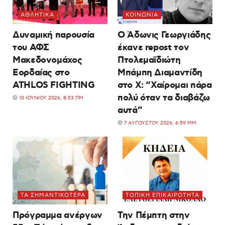
ΑΘΛΗΤΙΚΆ
ΚΟΙΝΩΝΊΑ
Δυναμική παρουσία
Ο Άδωνις Γεωργιάδης
του ΑΦΣ
έκανε repost τον
Μακεδονομάχος
Πτολεμαϊδιώτη
Εορδαίας στο
Μπάμπη Διαμαντίδη
ATHLOS FIGHTING
στο X: “Χαίρομαι πάρα
πολύ όταν τα διαβάζω
10 ΙΟΥΝΊΟΥ 2026, 8:53 ΠΜ
αυτά”
7 ΑΥΓΟΎΣΤΟΥ 2026, 6:59 ΜΜ
ΤΑ ΣΗΜΑΝΤΙΚΟΤΕΡΑ
ΤΟΠΙΚΉ ΕΠΙΚΑΙΡΌΤΗΤΑ
Πρόγραμμα ανέργων
Την Πέμπτη στην