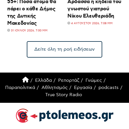
55+: Πόσα άτομα θα
Άρδασσα η κηδεία του
πάρει ο κάθε Δήμος
γνωστού γιατρού
της Δυτικής
Νίκου Ελευθεριάδη
Μακεδονίας
4 ΑΥΓΟΎΣΤΟΥ 2026, 7:08 ΜΜ
31 ΙΟΥΛΊΟΥ 2026, 7:00 ΜΜ
Δείτε όλη τη ροή ειδήσεων
Ελλάδα
Ρεπορτάζ
Γνώμες
Παραπολιτικά
Αθλητισμός
Εργασία
podcasts
True Story Radio