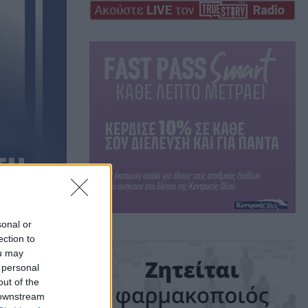
αρασκευή 26 Μαΐου
sonal or
ection to
η
Υγεία
ou may
 personal
out of the
 downstream