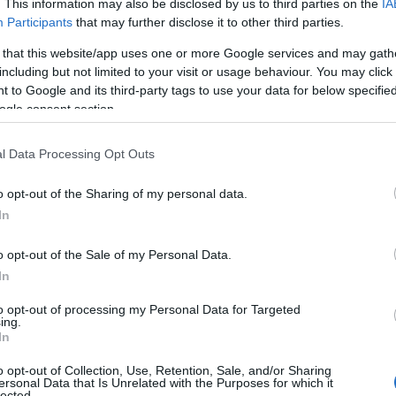
ήτη από το Κέν
. This information may also be disclosed by us to third parties on the
IA
Participants
that may further disclose it to other third parties.
 την Παρασκευή 
 that this website/app uses one or more Google services and may gath
including but not limited to your visit or usage behaviour. You may click 
 to Google and its third-party tags to use your data for below specifi
ogle consent section.
l Data Processing Opt Outs
o opt-out of the Sharing of my personal data.
ροσεχείς Εκδηλώσεις
,
Τοπική Επικαιρότητα
,
Υγεία
Reading T
In
News
και μάθετε πρώτοι όλες τις ειδήσε
o opt-out of the Sale of my Personal Data.
In
to opt-out of processing my Personal Data for Targeted
ing.
In
o opt-out of Collection, Use, Retention, Sale, and/or Sharing
ersonal Data that Is Unrelated with the Purposes for which it
lected.