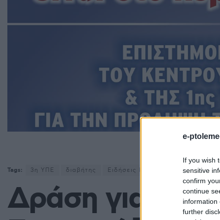
e-ptoleme
Δράσ
If you wish 
sensitive in
Tags:
3η ΥΠΕ
διαβήτης
Ειδήσεις Κοζάνη
ενημέρωση
confirm you
Δράση για την 
continue se
information 
further disc