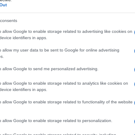
Out
γείας Κοζάνης στα πλαίσια της ενημέρ
consents
ά και της πρόληψης του Σακχαρώδη Δια
o allow Google to enable storage related to advertising like cookies on
 δράση, την Παρασκευή 26/05/2023 κα
evice identifiers in apps.
, στην κεντρική πλατεία Κοζάνης.
o allow my user data to be sent to Google for online advertising
s.
ηθεί ενημέρωση και προληπτική εξέταση σακχάρου
to allow Google to send me personalized advertising.
o allow Google to enable storage related to analytics like cookies on
evice identifiers in apps.
o allow Google to enable storage related to functionality of the website
o allow Google to enable storage related to personalization.
o allow Google to enable storage related to security, including