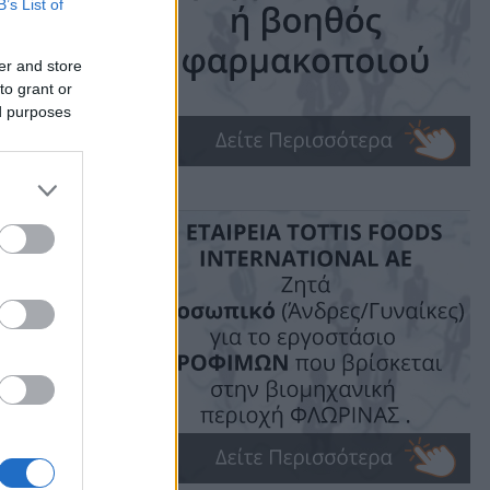
τρο
B’s List of
26
er and store
to grant or
ed purposes
ime: 1 min read
ις!