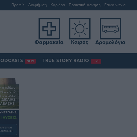
Προφίλ
Διαφήμιση
Καριέρα
Πρακτική Άσκηση
Επικοινωνία
PODCASTS
TRUE STORY RADIO
NEW
LIVE