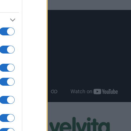
ωσης των
βήτη,
ι ώρα
 αίματος.