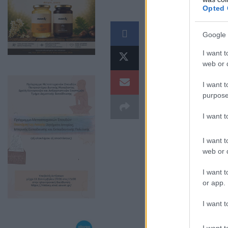
Opted 
Το Κέντρο Υ
Google 
πολιτών αλλ
I want t
διοργανώνει
web or d
09:30-12:30
I want t
purpose
Θα πραγματοποι
I want 
I want t
web or d
I want t
or app.
I want t
I want t