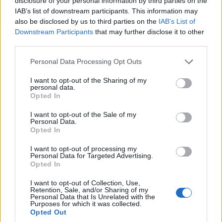
disclosure of your personal information by third parties on the
IAB’s list of downstream participants. This information may
also be disclosed by us to third parties on the
IAB’s List of
Downstream Participants
that may further disclose it to other
third parties.
Please note that this website/app uses one or more Google
Personal Data Processing Opt Outs
services and may gather and store information including but
ΡΕΠΟΡΤΆΖ
ΜΟΥΣΙΚΈΣ ΕΠΙΛΟΓΈΣ
not limited to your visit or usage behaviour. You may click to
I want to opt-out of the Sharing of my
personal data.
grant or deny consent to Google and its third-party tags to
Κοζάνη: Κέφι, χορός
Οι μουσικές επιλογές
Opted In
use your data for below specified purposes in below Google
και παράδοση στη
του e-ptolemeos.gr:
consent section.
I want to opt-out of the Sale of my
Σκ’ρκα – Πλήθος
AC/DC – Are You
Personal Data.
Opted In
κόσμου στο πανηγύρι
Ready (1991)
για την εορτή του
6 Αυγούστου 2026, 9:00 μμ
I want to opt-out of processing my
Αγίου Νικάνορα
Personal Data for Targeted Advertising.
Opted In
(Φωτογραφίες &
βίντεο)
I want to opt-out of Collection, Use,
Retention, Sale, and/or Sharing of my
7 Αυγούστου 2026, 2:23 πμ
Personal Data that Is Unrelated with the
Purposes for which it was collected.
Opted Out