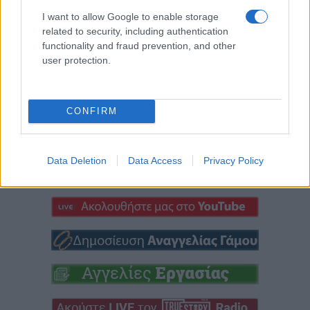
Η μεγάλη εορτή της
Περιοδοντίτιδα:
I want to allow Google to enable storage
Μεταμορφώσεως του
Καινοτόμος θεραπεία
related to security, including authentication
Σωτήρος στην Ιερά
στοχεύει μόνο το
functionality and fraud prevention, and other
Μονή Δρυοβούνου
βακτήριο που
user protection.
(φωτογραφίες)
προκαλεί τη νόσο
6 Αυγούστου 2026, 8:02 μμ
6 Αυγούστου 2026, 7:34 μμ
CONFIRM
Data Deletion
Data Access
Privacy Policy