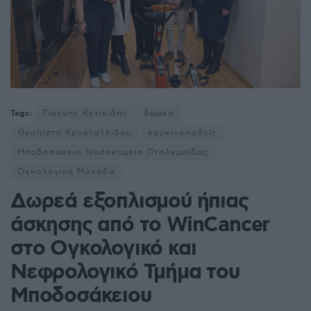
Tags:
Γιάννης Κετικίδης
δωρεά
Θεοπίστη Κρυσταλλίδου
καρκινοπαθείς
Μποδοσάκειο Νοσοκομείο Πτολεμαΐδας
Ογκολογική Μονάδα
Δωρεά εξοπλισμού ήπιας
άσκησης από το WinCancer
στο Ογκολογικό και
Νεφρολογικό Τμήμα του
Μποδοσάκειου