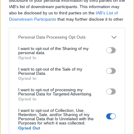
disclosure of your personal information by third parties on the
IAB’s list of downstream participants. This information may
also be disclosed by us to third parties on the
IAB’s List of
Downstream Participants
that may further disclose it to other
third parties.
Please note that this website/app uses one or more Google
Personal Data Processing Opt Outs
services and may gather and store information including but
not limited to your visit or usage behaviour. You may click to
I want to opt-out of the Sharing of my
personal data.
grant or deny consent to Google and its third-party tags to
Opted In
use your data for below specified purposes in below Google
consent section.
I want to opt-out of the Sale of my
Personal Data.
Opted In
I want to opt-out of processing my
Personal Data for Targeted Advertising.
Opted In
I want to opt-out of Collection, Use,
Retention, Sale, and/or Sharing of my
Personal Data that Is Unrelated with the
Purposes for which it was collected.
Opted Out