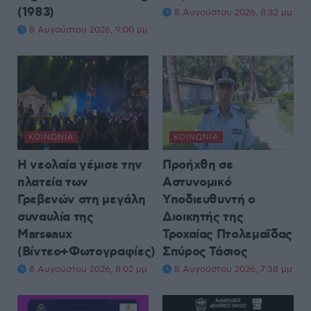
(1983)
8 Αυγούστου 2026, 8:32 μμ
8 Αυγούστου 2026, 9:00 μμ
ΚΟΙΝΩΝΊΑ
ΚΟΙΝΩΝΊΑ
Η νεολαία γέμισε την
Προήχθη σε
πλατεία των
Αστυνομικό
Γρεβενών στη μεγάλη
Υποδιευθυντή ο
συναυλία της
Διοικητής της
Marseaux
Τροχαίας Πτολεμαΐδας
(Βίντεο+Φωτογραφίες)
Σπύρος Τάσιος
8 Αυγούστου 2026, 8:02 μμ
8 Αυγούστου 2026, 7:38 μμ