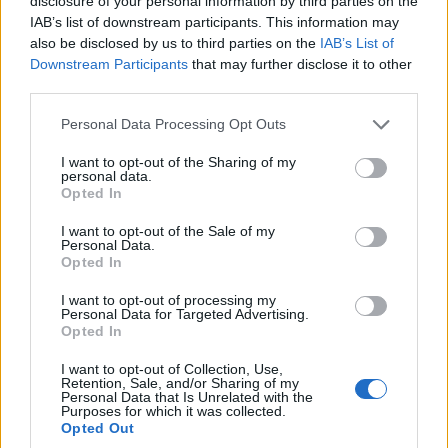
disclosure of your personal information by third parties on the
IAB’s list of downstream participants. This information may
also be disclosed by us to third parties on the
IAB’s List of
Downstream Participants
that may further disclose it to other
third parties.
Please note that this website/app uses one or more Google
Personal Data Processing Opt Outs
services and may gather and store information including but
not limited to your visit or usage behaviour. You may click to
I want to opt-out of the Sharing of my
personal data.
grant or deny consent to Google and its third-party tags to
Opted In
use your data for below specified purposes in below Google
consent section.
I want to opt-out of the Sale of my
Personal Data.
Opted In
I want to opt-out of processing my
Personal Data for Targeted Advertising.
Opted In
I want to opt-out of Collection, Use,
Retention, Sale, and/or Sharing of my
Personal Data that Is Unrelated with the
Purposes for which it was collected.
Opted Out