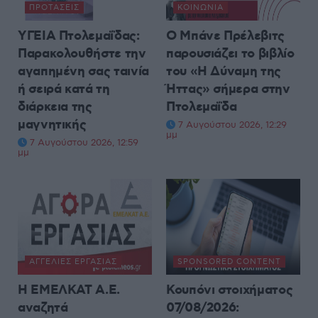
ΠΡΟΤΆΣΕΙΣ
ΚΟΙΝΩΝΊΑ
ΥΓΕΙΑ Πτολεμαΐδας:
Ο Μπάνε Πρέλεβιτς
Παρακολουθήστε την
παρουσιάζει το βιβλίο
αγαπημένη σας ταινία
του «Η Δύναμη της
ή σειρά κατά τη
Ήττας» σήμερα στην
διάρκεια της
Πτολεμαΐδα
μαγνητικής
7 Αυγούστου 2026, 12:29
μμ
7 Αυγούστου 2026, 12:59
μμ
ΑΓΓΕΛΊΕΣ ΕΡΓΑΣΊΑΣ
SPONSORED CONTENT
Η ΕΜΕΛΚΑΤ Α.Ε.
Κουπόνι στοιχήματος
αναζητά
07/08/2026: