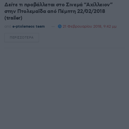
Δείτε τι προβάλλεται στο Σινεμά “Αχίλλειον”
στην Πτολεμαΐδα από Πέμπτη 22/02/2018
(trailer)
από
e-ptolemeos team
21 Φεβρουαρίου 2018, 9:42 μμ
ΠΕΡΙΣΣΌΤΕΡΑ
DETAILS