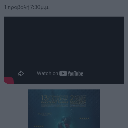
1 προβολή 7:30μ.μ.