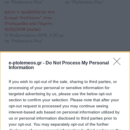
σε "Ptolemeos Plus"
σε "Ptolemeos Plus"
Δείτε τι προβάλλεται στο
Σινεμά “Αχίλλειον” στην
Πτολεμαΐδα από Πέμπτη
15/02/2018 (trailer)
15 Φεβρουαρίου 2018, 3:30 μμ
σε "Ptolemeos Plus"
e-ptolemeos.gr -
Do Not Process My Personal
Ακολουθήστε μας στο
Google News
Information
και μάθετε πρώτοι όλες τις ειδήσεις!
If you wish to opt-out of the sale, sharing to third parties, or
processing of your personal or sensitive information for
targeted advertising by us, please use the below opt-out
section to confirm your selection. Please note that after your
opt-out request is processed you may continue seeing
interest-based ads based on personal information utilized by
us or personal information disclosed to third parties prior to
your opt-out. You may separately opt-out of the further