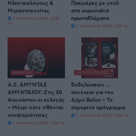
Ηλεκτρολόγους &
Πρεμιέρες με γκολ
Μηχανοτεχνίτες
στα ευρωπαϊκά
πρωταθλήματα
7 Αυγούστου 2026, 12:28
μμ
7 Αυγούστου 2026, 11:53 πμ
ΑΘΛΗΤΙΚΆ
UNCATEGORIZED
Α.Σ. ΑΜΥΝΤΑΣ
Εκδηλώσεων …
ΑΜΥΝΤΑΙΟΥ: Στις 30
συνέχεια για τον
Αυγούστου οι εκλογές
Δήμο Βοΐου – Το
– Μέχρι πότε τίθενται
σημερινό πρόγραμμα
υποψηφιότητες
7 Αυγούστου 2026, 11:04 πμ
7 Αυγούστου 2026, 11:28 πμ