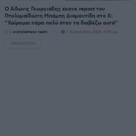
Ο Άδωνις Γεωργιάδης έκανε repost τον
Πτολεμαϊδιώτη Μπάμπη Διαμαντίδη στο X:
“Χαίρομαι πάρα πολύ όταν τα διαβάζω αυτά”
από
e-ptolemeos team
7 Αυγούστου 2026, 6:59 μμ
ΠΕΡΙΣΣΌΤΕΡΑ
DETAILS