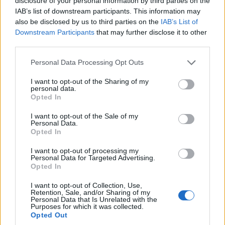
disclosure of your personal information by third parties on the
IAB’s list of downstream participants. This information may
Το Daddy Cool Party
Α.Ο. ΠΑΝΑΤΟΛΙΚΟΣ:
also be disclosed by us to third parties on the
IAB’s List of
επιστρέφει στην
Γαβρίλος
Downstream Participants
that may further disclose it to other
Κοζάνη την
Σιδηρόπουλος και
third parties.
Παρασκευή 21/8
Αναστασία
Please note that this website/app uses one or more Google
Personal Data Processing Opt Outs
Ευθυμιάδου σε μια
8 Αυγούστου 2026, 7:33 μμ
services and may gather and store information including but
μουσική βραδιά την
not limited to your visit or usage behaviour. You may click to
I want to opt-out of the Sharing of my
personal data.
Πέμπτη 20/8
grant or deny consent to Google and its third-party tags to
Opted In
use your data for below specified purposes in below Google
8 Αυγούστου 2026, 7:01 μμ
consent section.
I want to opt-out of the Sale of my
Personal Data.
Opted In
I want to opt-out of processing my
Personal Data for Targeted Advertising.
Opted In
I want to opt-out of Collection, Use,
Retention, Sale, and/or Sharing of my
Personal Data that Is Unrelated with the
Purposes for which it was collected.
Opted Out