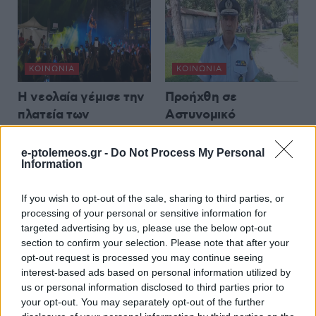
ΚΟΙΝΩΝΊΑ
ΚΟΙΝΩΝΊΑ
Η νεολαία γέμισε την
Προήχθη σε
πλατεία των
Αστυνομικό
Γρεβενών στη μεγάλη
Υποδιευθυντή ο
συναυλία της
Διοικητής της
e-ptolemeos.gr -
Do Not Process My Personal
Information
Marseaux
Τροχαίας Πτολεμαΐδας
(Βίντεο+Φωτογραφίες)
Σπύρος Τάσιος
If you wish to opt-out of the sale, sharing to third parties, or
8 Αυγούστου 2026, 8:02 μμ
8 Αυγούστου 2026, 7:38 μμ
processing of your personal or sensitive information for
targeted advertising by us, please use the below opt-out
section to confirm your selection. Please note that after your
opt-out request is processed you may continue seeing
interest-based ads based on personal information utilized by
us or personal information disclosed to third parties prior to
your opt-out. You may separately opt-out of the further
ΚΟΙΝΩΝΊΑ
ΚΟΙΝΩΝΊΑ