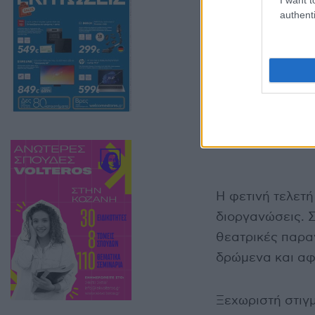
authenti
Η φετινή τελετή
διοργανώσεις. 
θεατρικές παραγ
δρώμενα και αφ
Ξεχωριστή στιγ