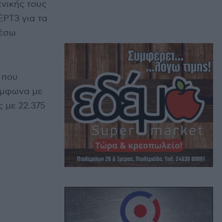
χνικής τους
ΕΡΤ3 για τα
μέσω
 που
Σύμφωνα με
 με 22.375