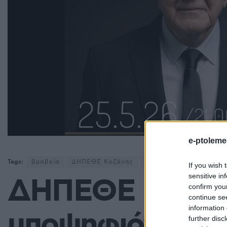
e-ptoleme
Tags:
βραβεία
ΔΗΠΕΘΕ Κοζάνης
Θεσσαλονίκη
If you wish 
sensitive in
ΔΗΠΕΘΕ Κοζάνη
confirm you
continue se
information 
υποψηφιότητες 
further disc