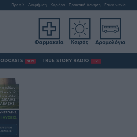
Προφίλ
Διαφήμιση
Καριέρα
Πρακτική Άσκηση
Επικοινωνία
PODCASTS
TRUE STORY RADIO
NEW
LIVE