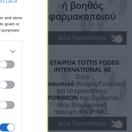
B’s List of
er and store
to grant or
ed purposes
ime: 1 min read
ις!