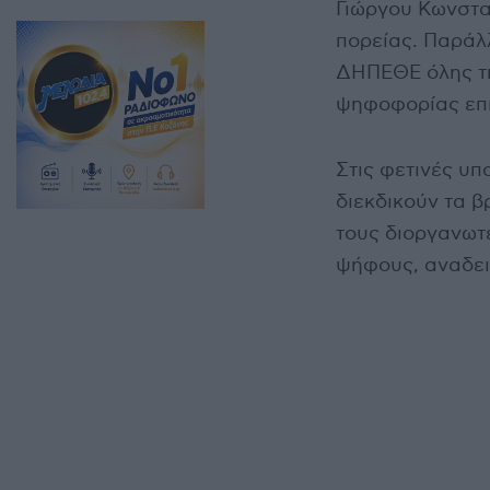
Γιώργου Κωνσταν
πορείας. Παράλλ
ΔΗΠΕΘΕ όλης τη
ψηφοφορίας επι
Στις φετινές υ
διεκδικούν τα β
τους διοργανωτέ
ψήφους, αναδεικ