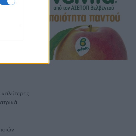
ς καλύτερες
εατρικά
ποιών