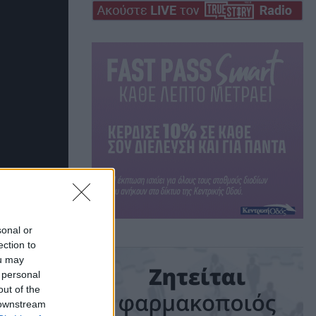
sonal or
ection to
ou may
 personal
out of the
ά
 downstream