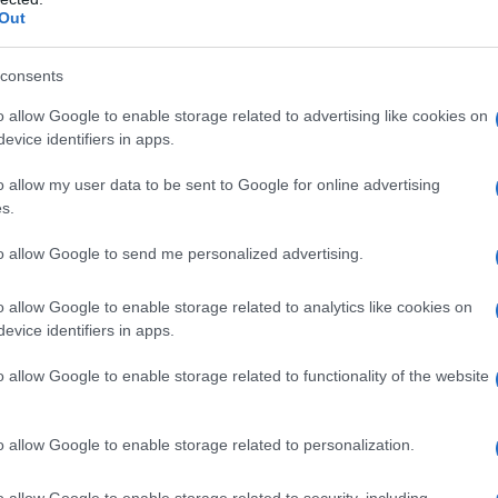
Περιφερειακό Θέατρο Κοζάνης σ
Out
Βραβεία Θεσσαλονίκης, τα οποία
consents
οιηθούν τη Δευτέρα 25 Μαΐου 2
o allow Google to enable storage related to advertising like cookies on
0, στο Δημοτικό Θέατρο Καλαμαρι
evice identifiers in apps.
ερκούρη», με ελεύθερη είσοδο γι
o allow my user data to be sent to Google for online advertising
s.
to allow Google to send me personalized advertising.
ου ΔΗΠΕΘΕ Κοζάνης που συμμετέχουν στη φετινή
ι: «Ο Επιθεωρητής» του Ν. Γκόγκολ, σε σκηνοθεσί
o allow Google to enable storage related to analytics like cookies on
evice identifiers in apps.
«Άμλετ*» του Ανδρέα Φλουράκη, σε σκηνοθεσία Ρ
ολ Λιπτόλ» του Γιώργου Σιούτη, σε σκηνοθεσία Γιά
o allow Google to enable storage related to functionality of the website
σσου, και «Το Φορτηγό της Ποίησης», με ποιήματα 
νοθεσία Στέλιου Χλιαρά.
o allow Google to enable storage related to personalization.
o allow Google to enable storage related to security, including