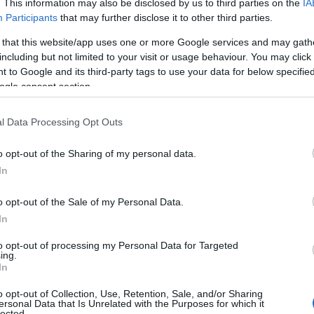
. This information may also be disclosed by us to third parties on the
IA
Participants
that may further disclose it to other third parties.
λονίκης
 that this website/app uses one or more Google services and may gath
including but not limited to your visit or usage behaviour. You may click 
 to Google and its third-party tags to use your data for below specifi
ogle consent section.
κδηλώσεις
,
Τοπική Επικαιρότητα
Reading T
l Data Processing Opt Outs
News
και μάθετε πρώτοι όλες τις ειδήσε
o opt-out of the Sharing of my personal data.
In
o opt-out of the Sale of my Personal Data.
In
to opt-out of processing my Personal Data for Targeted
ing.
In
ις υποψηφιότητες συμμετέχει το
o opt-out of Collection, Use, Retention, Sale, and/or Sharing
ersonal Data that Is Unrelated with the Purposes for which it
lected.