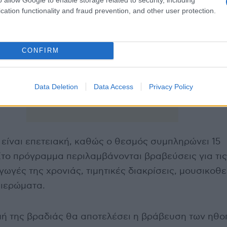
cation functionality and fraud prevention, and other user protection.
CONFIRM
Data Deletion
Data Access
Privacy Policy
 είναι επετειακή, καθώς ο θεσμός συμπληρώνει 15
Στο πρόγραμμα περιλαμβάνονται βραβεύσεις για τι
ωγές της χρονιάς, τιμητικές διακρίσεις, μουσικοθ
ιερώματα.
μή της βραδιάς θα αποτελέσει η βράβευση των ηθο