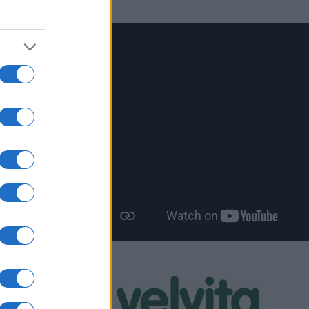
τα 15α
 θα
026,
άς
α το
α Γιώργου
ουμπίνης
ννη Σιούτη
Ελλήνων