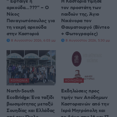
“Έφταιγε η
Η Καστοριά τίμησε
αρκούδα…???” – Ο
τον προστάτη των
Νίκος
παιδιών της, Άγιο
Παναγιωτόπουλος για
Νικάνορα τον
τη νεκρή αρκούδα
Θαυματουργό (Βίντεο
στην Καστοριά
+ Φωτογραφίες)
8 Αυγούστου 2026, 6:03 μμ
8 Αυγούστου 2026, 5:30 μμ
ΚΟΙΝΩΝΊΑ
ΚΟΙΝΩΝΊΑ
North-South
Εκδηλώσεις προς
EcoBridge: Ένα ταξίδι
τιμήν των Απόδημων
βιωσιμότητας μεταξύ
Καστοριανών από την
Σουηδίας και Ελλάδας
Ιερά Μητρόπολη και