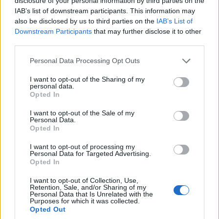
disclosure of your personal information by third parties on the
συνεχίσουμε να διευρύνουμε το αποτύπωμά
IAB’s list of downstream participants. This information may
μας στη χώρα, συμβάλλοντας στη μετάβαση
also be disclosed by us to third parties on the
IAB’s List of
από τον χαλκό στην οπτική ίνα και στην
Downstream Participants
that may further disclose it to other
third parties.
επίτευξη των εθνικών στόχων ψηφιακής
κάλυψης».
Please note that this website/app uses one or more Google
Personal Data Processing Opt Outs
services and may gather and store information including but
not limited to your visit or usage behaviour. You may click to
I want to opt-out of the Sharing of my
personal data.
grant or deny consent to Google and its third-party tags to
Opted In
use your data for below specified purposes in below Google
consent section.
I want to opt-out of the Sale of my
Σχετικά
Personal Data.
Opted In
Η ΔΕΗ ενδιαφέρεται για
Ο όμιλος Vodafone και η
συχνότητα κινητής
Wind Hellas προχωρούν σε
I want to opt-out of processing my
τηλεφωνίας
συμφωνία για τη
Personal Data for Targeted Advertising.
9 Μαΐου 2026, 11:57 πμ
συνεισφορά των κλάδων
Opted In
σε "Ελλάδα"
των σταθμών βάσης τους
σε μια νέα εταιρεία στην
I want to opt-out of Collection, Use,
Retention, Sale, and/or Sharing of my
Ελλάδα
Personal Data that Is Unrelated with the
24 Ιουλίου 2020, 8:28 πμ
Purposes for which it was collected.
σε "Προτάσεις"
Opted Out