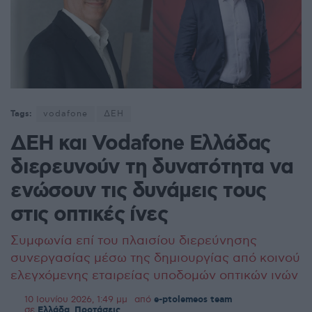
Tags:
vodafone
ΔΕΗ
ΔΕΗ και Vodafone Ελλάδας
διερευνούν τη δυνατότητα να
ενώσουν τις δυνάμεις τους
στις οπτικές ίνες
Συμφωνία επί του πλαισίου διερεύνησης
συνεργασίας μέσω της δημιουργίας από κοινού
ελεγχόμενης εταιρείας υποδομών οπτικών ινών
10 Ιουνίου 2026, 1:49 μμ
από
e-ptolemeos team
σε
Ελλάδα
,
Προτάσεις