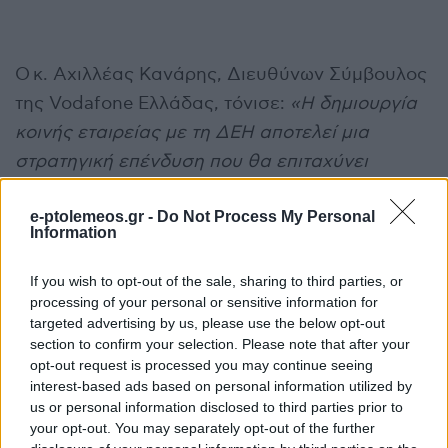
Ο κ. Αχιλλέας Κανάρης, Διευθύνων Σύμβουλος
της Vodafone Ελλάδας, τόνισε:
«Η δημιουργία
κοινής εταιρείας με τη ΔΕΗ αποτελεί μια
στρατηγική επένδυση που θα επιταχύνει
ουσιαστικά την ανάπτυξη του δικτύου οπτικών
e-ptolemeos.gr -
Do Not Process My Personal
ινών μας και θα ενισχύσει σημαντικά τη
Information
δυνατότητά μας να προσφέρουμε κορυφαία
εμπειρία συνδεσιμότητας σε ακόμα
If you wish to opt-out of the sale, sharing to third parties, or
processing of your personal or sensitive information for
περισσότερα σπίτια και επιχειρήσεις. Η
targeted advertising by us, please use the below opt-out
επένδυση του Ομίλου Vodafone, αποδεικνύει
section to confirm your selection. Please note that after your
έμπρακτα τη στρατηγική σημασία που αποδίδει
opt-out request is processed you may continue seeing
interest-based ads based on personal information utilized by
στην ελληνική αγορά και τη διαρκή του
us or personal information disclosed to third parties prior to
δέσμευση για την ανάπτυξή της. Θα
your opt-out. You may separately opt-out of the further