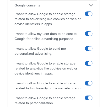
Νέο επενδυτικό
Google consents
πρόγραμμα ύψους 500
εκατ. ευρώ έως το 2024 και
I want to allow Google to enable storage
μέτρα στήριξης της
related to advertising like cookies on web or
κοινωνίας και της
device identifiers in apps.
οικονομίας από τη
Vodafone Ελλάδας
I want to allow my user data to be sent to
12 Μαΐου 2020, 3:34 μμ
Google for online advertising purposes.
σε "Επιχειρήσεις"
I want to allow Google to send me
personalized advertising.
Ακολουθήστε μας στο
Google News
I want to allow Google to enable storage
και μάθετε πρώτοι όλες τις ειδήσεις!
related to analytics like cookies on web or
device identifiers in apps.
I want to allow Google to enable storage
related to functionality of the website or app.
I want to allow Google to enable storage
related to personalization.