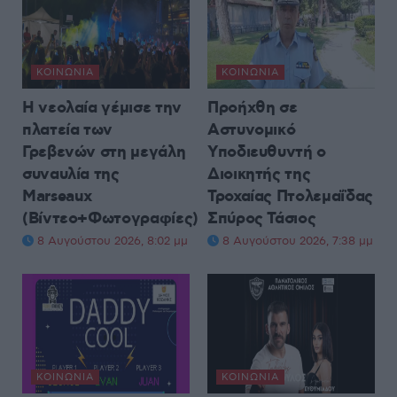
ΚΟΙΝΩΝΊΑ
ΚΟΙΝΩΝΊΑ
Η νεολαία γέμισε την
Προήχθη σε
πλατεία των
Αστυνομικό
Γρεβενών στη μεγάλη
Υποδιευθυντή ο
συναυλία της
Διοικητής της
Marseaux
Τροχαίας Πτολεμαΐδας
(Βίντεο+Φωτογραφίες)
Σπύρος Τάσιος
8 Αυγούστου 2026, 8:02 μμ
8 Αυγούστου 2026, 7:38 μμ
ΚΟΙΝΩΝΊΑ
ΚΟΙΝΩΝΊΑ