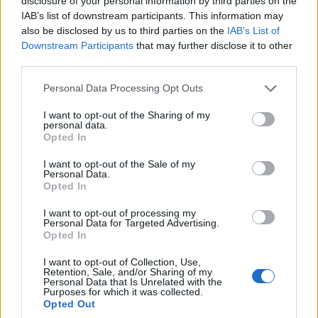
disclosure of your personal information by third parties on the
IAB’s list of downstream participants. This information may
also be disclosed by us to third parties on the
IAB’s List of
Downstream Participants
that may further disclose it to other
third parties.
Σχετικά
Please note that this website/app uses one or more Google
Πλιάτσικο αρκούδων σε
Αμύνταιο: Αρκούδα
Personal Data Processing Opt Outs
services and may gather and store information including but
στάνες
κατασπάραξε 15 πρόβατα
not limited to your visit or usage behaviour. You may click to
I want to opt-out of the Sharing of my
24 Αυγούστου 2012, 11:00 μμ
στο Νυμφαίο
personal data.
Παρόμοια θέματα
19 Σεπτεμβρίου 2025, 5:30 μμ
grant or deny consent to Google and its third-party tags to
Opted In
σε "Κοινωνία"
use your data for below specified purposes in below Google
consent section.
I want to opt-out of the Sale of my
Αρκούδα επιτέθηκε σε
Personal Data.
κοπάδι προβάτων στο
Opted In
Δισπηλιό Καστοριάς
10 Ιουλίου 2024, 2:21 μμ
I want to opt-out of processing my
Personal Data for Targeted Advertising.
σε "Κοινωνία"
Opted In
I want to opt-out of Collection, Use,
Retention, Sale, and/or Sharing of my
Ακολουθήστε μας στο
Google News
Personal Data that Is Unrelated with the
Purposes for which it was collected.
και μάθετε πρώτοι όλες τις ειδήσεις!
Opted Out