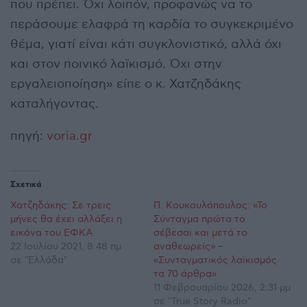
που πρέπει. Όχι λοιπόν, προφανώς να το
περάσουμε ελαφρά τη καρδία το συγκεκριμένο
θέμα, γιατί είναι κάτι συγκλονιστικό, αλλά όχι
και στον ποινικό λαϊκισμό. Όχι στην
εργαλειοποίηση» είπε ο κ. Χατζηδάκης
καταλήγοντας.
πηγή:
voria.gr
Σχετικά
Χατζηδάκης: Σε τρεις
Π. Κουκουλόπουλος: «Το
μήνες θα έχει αλλάξει η
Σύνταγμα πρώτα το
εικόνα του ΕΦΚΑ
σέβεσαι και μετά το
22 Ιουλίου 2021, 8:48 πμ
αναθεωρείς» –
σε "Ελλάδα"
«Συνταγματικός λαϊκισμός
τα 70 άρθρα»
11 Φεβρουαρίου 2026, 2:31 μμ
σε "True Story Radio"