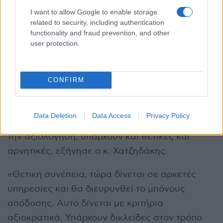
I want to allow Google to enable storage
related to security, including authentication
functionality and fraud prevention, and other
user protection.
CONFIRM
Data Deletion
Data Access
Privacy Policy
Ως προς το ποιες συνέπειες παράγονται από
την αξιολόγηση, υπάρχουν και θετικές και
αρνητικές, εξήγησε ο κ. Χατζηδάκης.
«Θετική συνέπεια, τώρα δίνεται σε αρκετές
υπηρεσίες και θα διευρυνθεί το μπόνους
απόδοσης. Αυτό δίνεται με κριτήρια
αξιοκρατικά. Υπάρχουν δικλείδες στον τρόπο