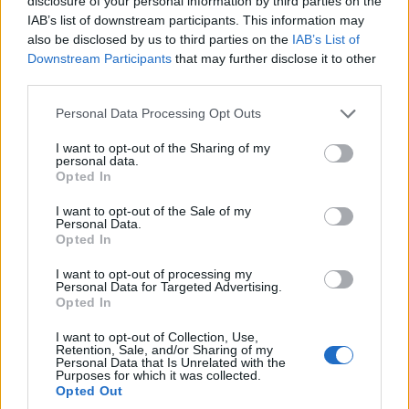
disclosure of your personal information by third parties on the
IAB’s list of downstream participants. This information may
also be disclosed by us to third parties on the
IAB’s List of
Downstream Participants
that may further disclose it to other
third parties.
Please note that this website/app uses one or more Google
Personal Data Processing Opt Outs
services and may gather and store information including but
not limited to your visit or usage behaviour. You may click to
I want to opt-out of the Sharing of my
personal data.
grant or deny consent to Google and its third-party tags to
Opted In
use your data for below specified purposes in below Google
consent section.
I want to opt-out of the Sale of my
Personal Data.
Opted In
I want to opt-out of processing my
Personal Data for Targeted Advertising.
Opted In
I want to opt-out of Collection, Use,
Retention, Sale, and/or Sharing of my
Personal Data that Is Unrelated with the
Purposes for which it was collected.
Opted Out