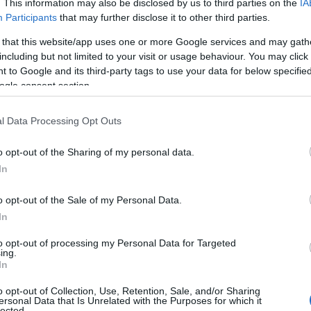
. This information may also be disclosed by us to third parties on the
IA
Participants
that may further disclose it to other third parties.
 that this website/app uses one or more Google services and may gath
including but not limited to your visit or usage behaviour. You may click 
 to Google and its third-party tags to use your data for below specifi
ogle consent section.
Reading Ti
l Data Processing Opt Outs
News
και μάθετε πρώτοι όλες τις ειδήσε
o opt-out of the Sharing of my personal data.
In
o opt-out of the Sale of my Personal Data.
In
to opt-out of processing my Personal Data for Targeted
ing.
In
 μεγάλο κύμα προσλήψεων στο
o opt-out of Collection, Use, Retention, Sale, and/or Sharing
ersonal Data that Is Unrelated with the Purposes for which it
lected.