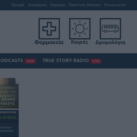
Προφίλ
Διαφήμιση
Καριέρα
Πρακτική Άσκηση
Επικοινωνία
PODCASTS
TRUE STORY RADIO
NEW
LIVE