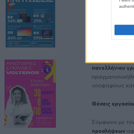
authenti
Η συγκεκριμένη
πανελλήνιου γρ
πραγματοποιήθη
υποψηφίους κατ
Θέσεις εργασία
Σύμφωνα με τον
προσλήψεων
αφ