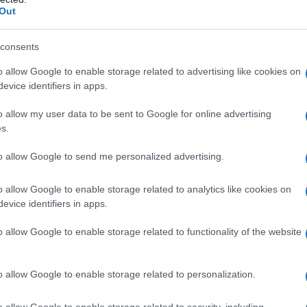
ρίσκεται προ των πυλών, καθώς
Out
Εθνικό Τυπογραφείο η νέα
 στο
consents
 του ΑΣΕΠ με αριθμό 2ΓΒ/2026
,
o allow Google to enable storage related to advertising like cookies on
4.746 θέσεις μόνιμο
ρά συνολικά
evice identifiers in apps.
ού
και προσωπικού ιδιωτικού δικαί
o allow my user data to be sent to Google for online advertising
s.
χρόνου.
to allow Google to send me personalized advertising.
Πανεπιστημιακής Εκπαίδευσης
ούν αποφοίτους
(ΠΕ)
o allow Google to enable storage related to analytics like cookies on
ι κλάδων και θα καλύψουν ανάγκες σε φορείς του 
evice identifiers in apps.
ολόκληρη τη χώρα.
o allow Google to enable storage related to functionality of the website
o allow Google to enable storage related to personalization.
o allow Google to enable storage related to security, including