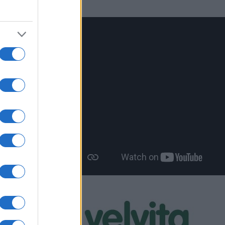
 η
υ
ου
 διαφόρων
Δημοσίου