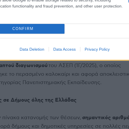
cation functionality and fraud prevention, and other user protection.
CONFIRM
Data Deletion
Data Access
Privacy Policy
δεύ
 προκήρυξη αποτελεί μέρος του Β’ Σταδίου του
απτού διαγωνισμού
του ΑΣΕΠ (1Γ/2025), ο οποίος
κε το περασμένο καλοκαίρι και αφορά αποκλειστι
ηγορίας Πανεπιστημιακής Εκπαίδευσης.
ς σε Δήμους όλης της Ελλάδας
σημαντικός αριθμ
 πίνακα κατανομής των θέσεων,
ορά δήμους και δημοτικές υπηρεσίες σε πολλές πε