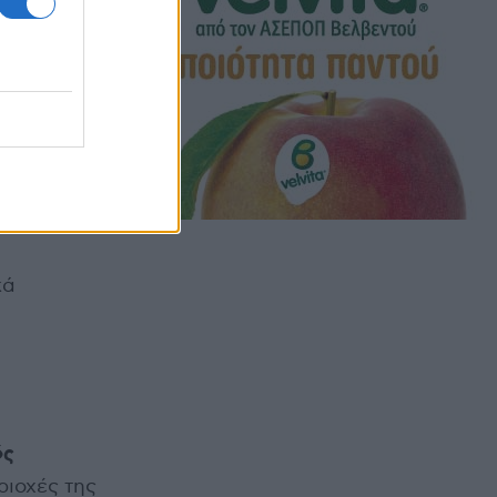
τερου
κά
ός
ριοχές της