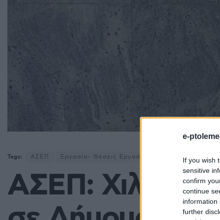
e-ptoleme
Tags:
ΑΣΕΠ
Εργασία- Θέσεις Εργασίας
προσλήψεις
π
If you wish 
sensitive in
ΑΣΕΠ: Χιλιάδες
confirm you
continue se
information 
σε Δήμους όλης
further disc