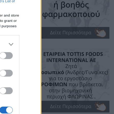
B’s List of
er and store
to grant or
ed purposes
me: 2 mins read
ις!