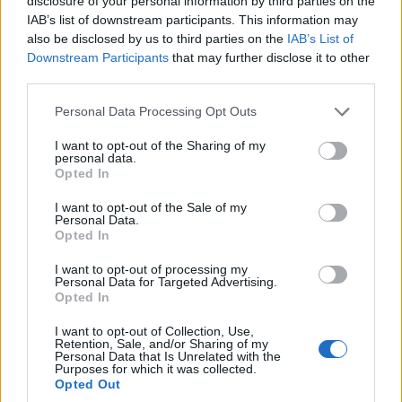
disclosure of your personal information by third parties on the
IAB’s list of downstream participants. This information may
also be disclosed by us to third parties on the
IAB’s List of
Downstream Participants
that may further disclose it to other
third parties.
Please note that this website/app uses one or more Google
Personal Data Processing Opt Outs
services and may gather and store information including but
not limited to your visit or usage behaviour. You may click to
I want to opt-out of the Sharing of my
personal data.
grant or deny consent to Google and its third-party tags to
Opted In
use your data for below specified purposes in below Google
consent section.
I want to opt-out of the Sale of my
Personal Data.
Opted In
I want to opt-out of processing my
Personal Data for Targeted Advertising.
Opted In
I want to opt-out of Collection, Use,
Retention, Sale, and/or Sharing of my
Personal Data that Is Unrelated with the
Purposes for which it was collected.
Opted Out