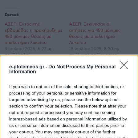
Σχετικά
ΑΣΕΠ: Εντός της
ΑΣΕΠ: Ξεκίνησαν οι
εβδομάδας η προκήρυξη με
αιτήσεις για 450 μόνιμες
450 μόνιμες θέσεις με
θέσεις με απολυτήριο
απολυτήριο λυκείου
Λυκείου
3 Ιουλίου 2025, 6:27 μμ
19 Ιουλίου 2025, 8:30 πμ
σε "Ελλάδα"
σε "Αγγελίες Εργασίας"
ΑΣΕΠ: Πάνω από 4.000
e-ptolemeos.gr -
Do Not Process My Personal
Information
θέσεις εργασίας μέσα από
11 προκηρύξεις
2 Φεβρουαρίου 2026, 8:08 πμ
If you wish to opt-out of the sale, sharing to third parties, or
σε "Κοινωνία"
processing of your personal or sensitive information for
targeted advertising by us, please use the below opt-out
section to confirm your selection. Please note that after your
opt-out request is processed you may continue seeing
Ακολουθήστε μας στο
Google News
interest-based ads based on personal information utilized by
και μάθετε πρώτοι όλες τις ειδήσεις!
us or personal information disclosed to third parties prior to
your opt-out. You may separately opt-out of the further