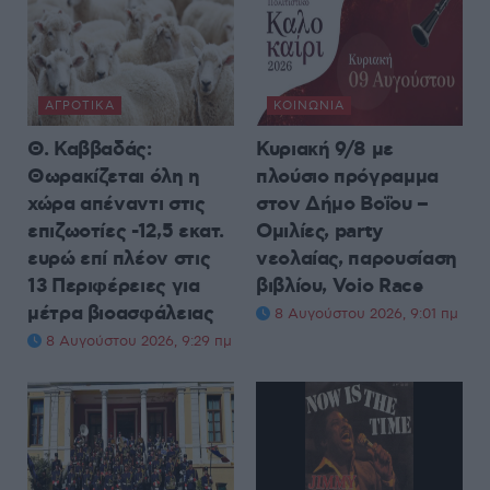
ΑΓΡΟΤΙΚΆ
ΚΟΙΝΩΝΊΑ
Θ. Καββαδάς:
Κυριακή 9/8 με
Θωρακίζεται όλη η
πλούσιο πρόγραμμα
χώρα απέναντι στις
στον Δήμο Βοΐου –
επιζωοτίες -12,5 εκατ.
Ομιλίες, party
ευρώ επί πλέον στις
νεολαίας, παρουσίαση
13 Περιφέρειες για
βιβλίου, Voio Race
μέτρα βιοασφάλειας
8 Αυγούστου 2026, 9:01 πμ
8 Αυγούστου 2026, 9:29 πμ