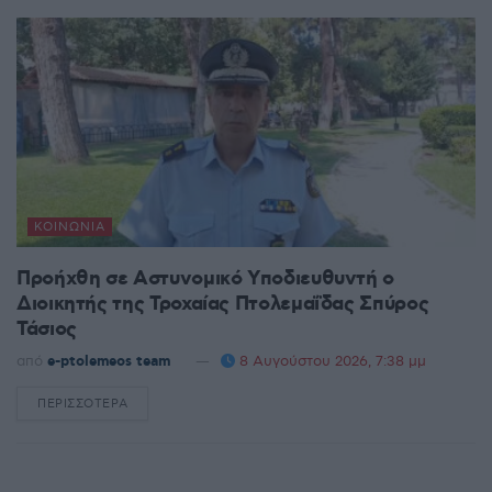
ΚΟΙΝΩΝΊΑ
Προήχθη σε Αστυνομικό Υποδιευθυντή ο
Διοικητής της Τροχαίας Πτολεμαΐδας Σπύρος
Τάσιος
από
e-ptolemeos team
8 Αυγούστου 2026, 7:38 μμ
ΠΕΡΙΣΣΌΤΕΡΑ
DETAILS