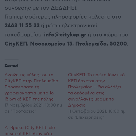
σύνδεσης με τον ΔΕΔΔΗΕ).
Για περισσότερες πληροφορίες καλέστε στο
2463 11 55 33
ή μέσω ηλεκτρονικού
info@citykep.gr
ταχυδρομείου
ή στο χώρο του
CityΚΕΠ, Νοσοκομείου 15, Πτολεμαΐδα, 50200
.
Σχετικά
Άνοιξε τις πύλες του το
CityΚΕΠ: Το πρώτο Ιδιωτικό
CityΚΕΠ στην Πτολεμαΐδα:
ΚΕΠ έρχεται στην
Προσπεράστε τη
Πτολεμαΐδα – Θα αλλάξει
γραφειοκρατία με το 1ο
τα δεδομένα στις
Ιδιωτικό ΚΕΠ της πόλης!
συναλλαγές μας με το
17 Νοεμβρίου 2021, 10:00 πμ
Δημόσιο
σε "Προτάσεις"
11 Οκτωβρίου 2021, 10:00 πμ
σε "Επιχειρήσεις"
Α. Βράκα (City ΚΕΠ): «Το
ιδιωτικό ΚΕΠ ήταν κάτι