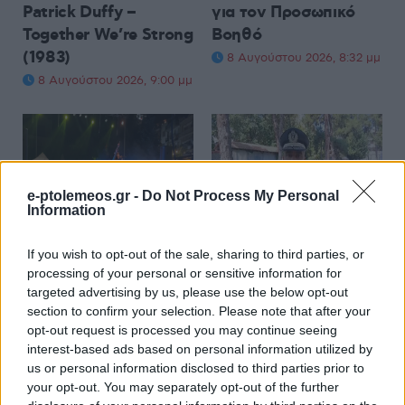
Patrick Duffy –
για τον Προσωπικό
Together We’re Strong
Βοηθό
(1983)
8 Αυγούστου 2026, 8:32 μμ
8 Αυγούστου 2026, 9:00 μμ
e-ptolemeos.gr -
Do Not Process My Personal
Information
ΚΟΙΝΩΝΊΑ
ΚΟΙΝΩΝΊΑ
Η νεολαία γέμισε την
Προήχθη σε
If you wish to opt-out of the sale, sharing to third parties, or
processing of your personal or sensitive information for
πλατεία των
Αστυνομικό
targeted advertising by us, please use the below opt-out
Γρεβενών στη μεγάλη
Υποδιευθυντή ο
section to confirm your selection. Please note that after your
συναυλία της
Διοικητής της
opt-out request is processed you may continue seeing
Marseaux
Τροχαίας Πτολεμαΐδας
interest-based ads based on personal information utilized by
(Βίντεο+Φωτογραφίες)
Σπύρος Τάσιος
us or personal information disclosed to third parties prior to
your opt-out. You may separately opt-out of the further
8 Αυγούστου 2026, 8:02 μμ
8 Αυγούστου 2026, 7:38 μμ