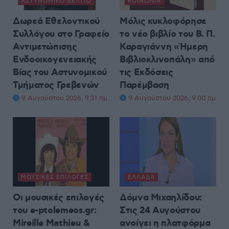
ΑΣΤΥΝΟΜΙΚΌ ΔΕΛΤΊΟ
ΚΟΙΝΩΝΊΑ
Δωρεά Εθελοντικού
Μόλις κυκλοφόρησε
Συλλόγου στο Γραφείο
το νέο βιβλίο του Β. Π.
Αντιμετώπισης
Καραγιάννη «Ήμερη
Ενδοοικογενειακής
Βιβλιοκλινοπάλη» από
Βίας του Αστυνομικού
τις Εκδόσεις
Τμήματος Γρεβενών
Παρέμβαση
9 Αυγούστου 2026, 9:31 πμ
9 Αυγούστου 2026, 9:00 πμ
ΜΟΥΣΙΚΈΣ ΕΠΙΛΟΓΈΣ
ΕΛΛΆΔΑ
Οι μουσικές επιλογές
Δόμνα Μιχαηλίδου:
του e-ptolemeos.gr:
Στις 24 Αυγούστου
Mireille Mathieu &
ανοίγει η πλατφόρμα