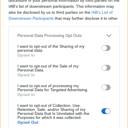
disclosure of your personal information by third parties on the
IAB’s list of downstream participants. This information may
also be disclosed by us to third parties on the
IAB’s List of
Downstream Participants
that may further disclose it to other
third parties.
Please note that this website/app uses one or more Google
Personal Data Processing Opt Outs
services and may gather and store information including but
not limited to your visit or usage behaviour. You may click to
I want to opt-out of the Sharing of my
personal data.
grant or deny consent to Google and its third-party tags to
Opted In
use your data for below specified purposes in below Google
consent section.
I want to opt-out of the Sale of my
Personal Data.
Opted In
I want to opt-out of processing my
Personal Data for Targeted Advertising.
Opted In
I want to opt-out of Collection, Use,
Retention, Sale, and/or Sharing of my
Personal Data that Is Unrelated with the
Purposes for which it was collected.
Opted Out