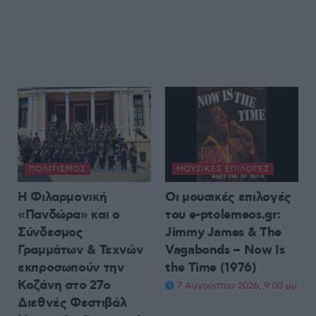
ΠΟΛΙΤΙΣΜΌΣ
ΜΟΥΣΙΚΈΣ ΕΠΙΛΟΓΈΣ
Η Φιλαρμονική
Οι μουσικές επιλογές
«Πανδώρα» και ο
του e-ptolemeos.gr:
Σύνδεσμος
Jimmy James & The
Γραμμάτων & Τεχνών
Vagabonds – Now Is
εκπροσωπούν την
the Time (1976)
Κοζάνη στο 27ο
7 Αυγούστου 2026, 9:00 μμ
Διεθνές Φεστιβάλ