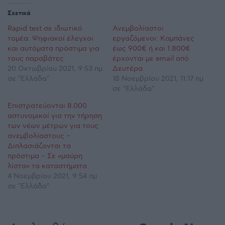
Σχετικά
Rapid test σε ιδιωτικό
Ανεμβολίαστοι
τομέα: Ψηφιακοί έλεγχοι
εργαζόμενοι: Καμπάνες
και αυτόματα πρόστιμα για
έως 900€ ή και 1.800€
τους παραβάτες
έρχονται με email από
20 Οκτωβρίου 2021, 9:53 πμ
Δευτέρα
σε "Ελλάδα"
18 Νοεμβρίου 2021, 11:17 πμ
σε "Ελλάδα"
Επιστρατεύονται 8.000
αστυνομικοί για την τήρηση
των νέων μέτρων για τους
ανεμβολίαστους –
Διπλασιάζονται τα
πρόστιμα – Σε «μαύρη
λίστα» τα καταστήματα
4 Νοεμβρίου 2021, 9:54 πμ
σε "Ελλάδα"