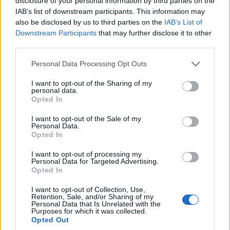
disclosure of your personal information by third parties on the
IAB’s list of downstream participants. This information may
also be disclosed by us to third parties on the
IAB’s List of
Downstream Participants
that may further disclose it to other
third parties.
Please note that this website/app uses one or more Google
Personal Data Processing Opt Outs
services and may gather and store information including but
not limited to your visit or usage behaviour. You may click to
I want to opt-out of the Sharing of my
personal data.
grant or deny consent to Google and its third-party tags to
Opted In
use your data for below specified purposes in below Google
consent section.
I want to opt-out of the Sale of my
Personal Data.
Opted In
I want to opt-out of processing my
Personal Data for Targeted Advertising.
Opted In
I want to opt-out of Collection, Use,
Retention, Sale, and/or Sharing of my
Personal Data that Is Unrelated with the
Purposes for which it was collected.
Opted Out