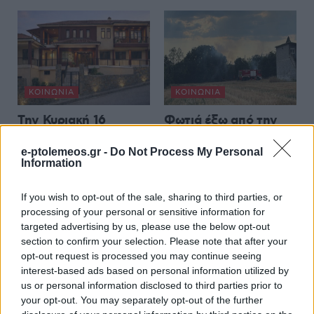
ΚΟΙΝΩΝΊΑ
ΚΟΙΝΩΝΊΑ
Την Κυριακή 16
Φωτιά έξω από την
Αυγούστου η τελετή
Κοζάνη – Άμεση
e-ptolemeos.gr -
Do Not Process My Personal
παράδοσης του
κινητοποίηση της
Information
Γηροκομείου
Πυροσβεστικής
Τσοτυλίου
Υπηρεσίας
If you wish to opt-out of the sale, sharing to third parties, or
7 Αυγούστου 2026, 7:31 μμ
7 Αυγούστου 2026, 7:00 μμ
processing of your personal or sensitive information for
targeted advertising by us, please use the below opt-out
section to confirm your selection. Please note that after your
opt-out request is processed you may continue seeing
interest-based ads based on personal information utilized by
us or personal information disclosed to third parties prior to
your opt-out. You may separately opt-out of the further