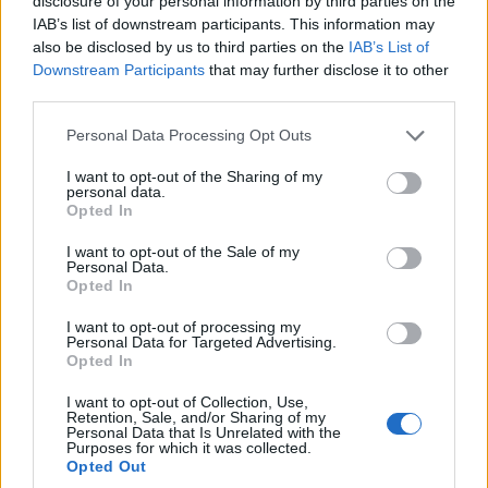
disclosure of your personal information by third parties on the
IAB’s list of downstream participants. This information may
also be disclosed by us to third parties on the
IAB’s List of
Downstream Participants
that may further disclose it to other
ΚΟΙΝΩΝΊΑ
ΕΠΙΧΕΙΡΉΣΕΙΣ
third parties.
Εκδηλώσεις προς
Όμιλος ΔΕΗ: Νέα
Please note that this website/app uses one or more Google
Personal Data Processing Opt Outs
τιμήν των Απόδημων
συμφωνία για
services and may gather and store information including but
not limited to your visit or usage behaviour. You may click to
I want to opt-out of the Sharing of my
Καστοριανών από την
χαρτοφυλάκιο έργων
personal data.
grant or deny consent to Google and its third-party tags to
Ιερά Μητρόπολη και
ΑΠΕ άνω των 2 GW
Opted In
use your data for below specified purposes in below Google
το Δήμο στις 16 και 17
σε Πολωνία και
consent section.
I want to opt-out of the Sale of my
Αυγούστου
Ουγγαρία
Personal Data.
Opted In
8 Αυγούστου 2026, 4:31 μμ
8 Αυγούστου 2026, 4:01 μμ
I want to opt-out of processing my
Personal Data for Targeted Advertising.
Opted In
I want to opt-out of Collection, Use,
Retention, Sale, and/or Sharing of my
Personal Data that Is Unrelated with the
Purposes for which it was collected.
Opted Out