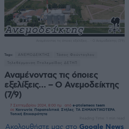
Αναμένοντας τις όποιες εξελίξεις… - Ο Ανεμοδείκτης (7/9)
Tags:
ΑΝΕΜΟΔΕΙΚΤΗΣ
Τάσος Φούντογλου
Τηλεθέρμανση Πτολεμαΐδας ΔΕΤΗΠ
Αναμένοντας τις όποιες
εξελίξεις… – Ο Ανεμοδείκτης
(7/9)
7 Σεπτεμβρίου 2024, 8:00 πμ
από
e-ptolemeos team
σε
Κοινωνία
,
Παραπολιτικά
,
Στήλες
,
ΤΑ ΣΗΜΑΝΤΙΚΟΤΕΡΑ
,
Τοπική Επικαιρότητα
Reading Time: 1 min read
Ακολουθήστε μας στο
Google News