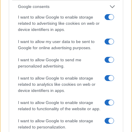
Αυτό που ξέρουμε εμείς είναι ότι δεν έχουμε
Google consents
κάτι χειροπιαστό στα χέρια μας προκειμένου να
I want to allow Google to enable storage
ηρεμήσουμε και να έχουμε μια ελπίδα για κάτι
related to advertising like cookies on web or
καλύτερο στο μέλλον αλλά και να
device identifiers in apps.
συγκεντρωθούμε στο έργο μας αλλά και στον
I want to allow my user data to be sent to
σκοπό μας.»
Google for online advertising purposes.
***
I want to allow Google to send me
personalized advertising.
Εύλογη η αγωνία του κ. Στόκκου και κατανοητή
I want to allow Google to enable storage
η ανησυχία τόσο του ίδιου όσο και των
related to analytics like cookies on web or
συναδέλφων του που δίνουν καθημερινά το
device identifiers in apps.
δικό τους αγώνα σ’ αυτό τον τόσο ευαίσθητο
I want to allow Google to enable storage
και κρίσιμο τομέα.
related to functionality of the website or app.
Το πρόβλημα είναι πως όσες φορές και αν τις
I want to allow Google to enable storage
related to personalization.
εκφράζουν, λείπουν σταθερά οι απαντήσεις και