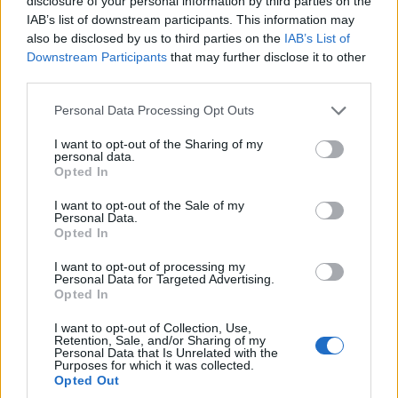
disclosure of your personal information by third parties on the
εφησυχάζει και με τις διάφορες αναρτήσεις
IAB’s list of downstream participants. This information may
also be disclosed by us to third parties on the
IAB’s List of
του θέτει ξανά και ξανά το θέμα των σοβαρών
Downstream Participants
that may further disclose it to other
ελλείψεων που υπάρχουν στη συγκεκριμένη
third parties.
υγειονομική δομή.
Please note that this website/app uses one or more Google
Personal Data Processing Opt Outs
services and may gather and store information including but
Έτσι, προχθές σημείωνε και πάλι ότι
«
Δυστυχώς
not limited to your visit or usage behaviour. You may click to
I want to opt-out of the Sharing of my
personal data.
μέχρι σήμερα τίποτα από τους τοπικούς
grant or deny consent to Google and its third-party tags to
Opted In
use your data for below specified purposes in below Google
άρχοντες αναφορικά με τα κίνητρα
consent section.
I want to opt-out of the Sale of my
προσέλκυσης ιατρών στην Δυτική Μακεδονία
Personal Data.
Opted In
αλλά και γενικά στην περιφέρεια .
I want to opt-out of processing my
Personal Data for Targeted Advertising.
Κάποιοι μας παραπέμπουν στις αναγγελίες του
Opted In
Πρωθυπουργού στην Έκθεση της
I want to opt-out of Collection, Use,
Θεσσαλονίκης. Το τι θα ειπωθεί εκεί και για πιο
Retention, Sale, and/or Sharing of my
Personal Data that Is Unrelated with the
σκοπό ένας Θεός το ξέρει.
Purposes for which it was collected.
Opted Out