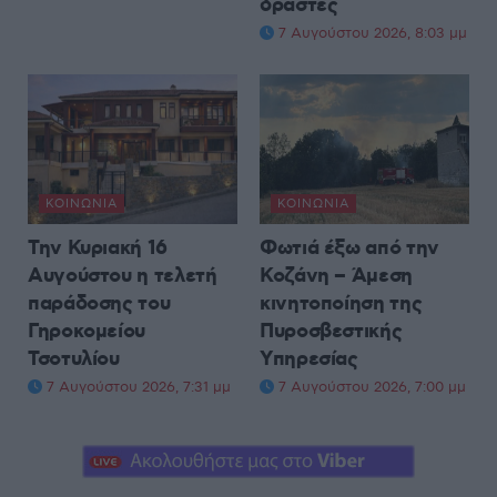
δράστες
7 Αυγούστου 2026, 8:03 μμ
ΚΟΙΝΩΝΊΑ
ΚΟΙΝΩΝΊΑ
Την Κυριακή 16
Φωτιά έξω από την
Αυγούστου η τελετή
Κοζάνη – Άμεση
παράδοσης του
κινητοποίηση της
Γηροκομείου
Πυροσβεστικής
Τσοτυλίου
Υπηρεσίας
7 Αυγούστου 2026, 7:31 μμ
7 Αυγούστου 2026, 7:00 μμ