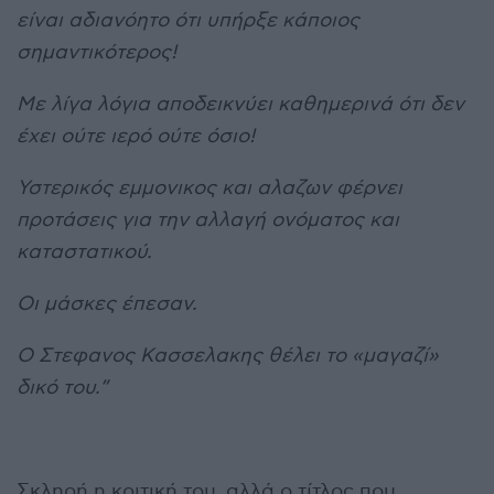
είναι αδιανόητο ότι υπήρξε κάποιος
σημαντικότερος!
Με λίγα λόγια αποδεικνύει καθημερινά ότι δεν
έχει ούτε ιερό ούτε όσιο!
Υστερικός εμμονικος και αλαζων φέρνει
προτάσεις για την αλλαγή ονόματος και
καταστατικού.
Οι μάσκες έπεσαν.
Ο Στεφανος Κασσελακης θέλει το «μαγαζί»
δικό του.
”
Σκληρή η κριτική του, αλλά ο τίτλος που