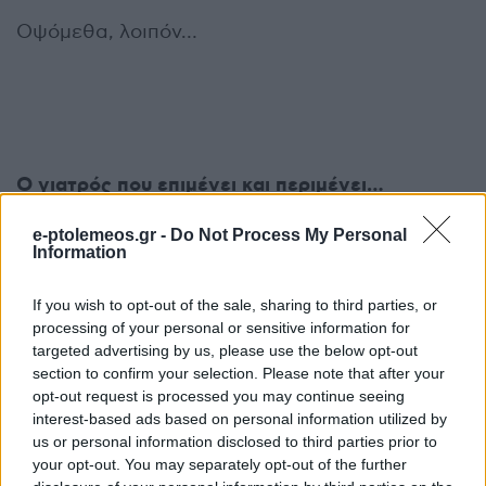
Οψόμεθα, λοιπόν…
Ο γιατρός που επιμένει και περιμένει…
e-ptolemeos.gr -
Do Not Process My Personal
Μιας και αναφερθήκαμε στο θέμα της υγείας
Information
στην περιοχή μας, δεν είναι δυνατόν να μην
επισημάνουμε και κάποια απ’ τα όσα γράφει ο
If you wish to opt-out of the sale, sharing to third parties, or
processing of your personal or sensitive information for
Διευθυντής της Μονάδας Εντατικής Θεραπείας
targeted advertising by us, please use the below opt-out
του Μαμάτσειου Νοσοκομείου Κοζάνης κ.
section to confirm your selection. Please note that after your
Κωνσταντίνος Στόκκος σε νέα δημόσια
opt-out request is processed you may continue seeing
interest-based ads based on personal information utilized by
τοποθέτηση του.
us or personal information disclosed to third parties prior to
your opt-out. You may separately opt-out of the further
Και λέμε νέα καθώς είναι από εκείνους που δεν