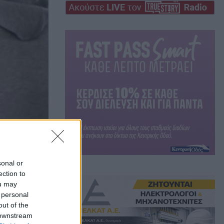
sonal or
ection to
ou may
 personal
out of the
 downstream