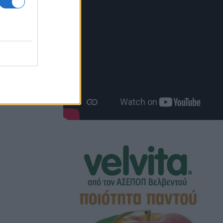
ξη των
ού Λυκείου,
όφαση του
ν 30ή