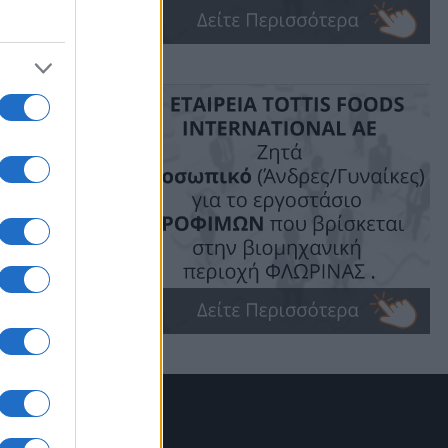
ηρωθούν το
τικά και