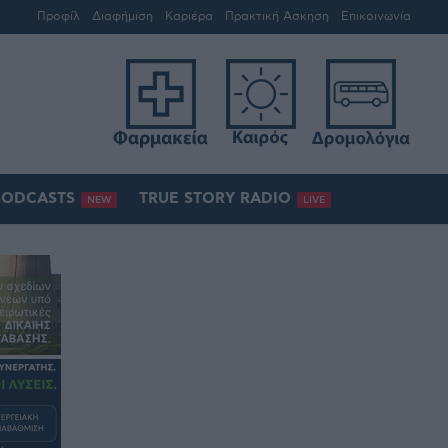
Προφίλ
Διαφήμιση
Καριέρα
Πρακτική Άσκηση
Επικοινωνία
PODCASTS
TRUE STORY RADIO
NEW
LIVE