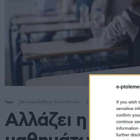
e-ptoleme
If you wish 
Tags:
Δευτεροβάθμια Εκπαίδευση
Ελλάδα
σχολεία
sensitive in
Αλλάζει η ημερ
confirm you
continue se
information 
further disc