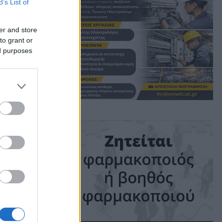
ια
B’s List of
er and store
to grant or
ed purposes
ime: 1 min read
ις!
ια με νέα
ρυξη των