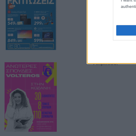
Αναλυτικά όσα 
authenti
“Τα μαθήματα λ
μαθημάτων του Γ
του Ειδικού Γυμ
Επαγγελματικού
Υπουργού Παιδεί
Απριλίου.”