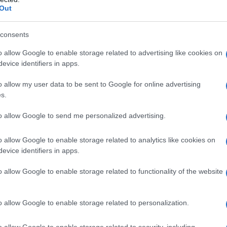
Out
consents
o allow Google to enable storage related to advertising like cookies on
evice identifiers in apps.
o allow my user data to be sent to Google for online advertising
s.
to allow Google to send me personalized advertising.
o allow Google to enable storage related to analytics like cookies on
evice identifiers in apps.
όπως αναφέρεται στο ΦΕΚ, τα μαθήματα θα ολοκλ
o allow Google to enable storage related to functionality of the website
θήμερο του Μάη, ενώ δεν αλλάζει κάτι για τα δημο
o allow Google to enable storage related to personalization.
o allow Google to enable storage related to security, including