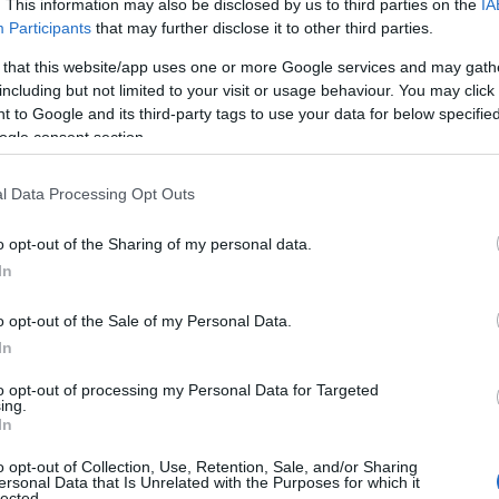
υμνάσια & Λύκε
. This information may also be disclosed by us to third parties on the
IA
Participants
that may further disclose it to other third parties.
 that this website/app uses one or more Google services and may gath
including but not limited to your visit or usage behaviour. You may click 
 to Google and its third-party tags to use your data for below specifi
ogle consent section.
ινωνία
Reading T
l Data Processing Opt Outs
News
και μάθετε πρώτοι όλες τις ειδήσε
o opt-out of the Sharing of my personal data.
In
o opt-out of the Sale of my Personal Data.
In
to opt-out of processing my Personal Data for Targeted
ing.
In
ομηνία λήξης των μαθημάτων σε Γυμνάσια και Λύκε
απόφαση που δημοσιεύτηκε σε ΦΕΚ μετά την προκή
o opt-out of Collection, Use, Retention, Sale, and/or Sharing
ersonal Data that Is Unrelated with the Purposes for which it
ν.
lected.