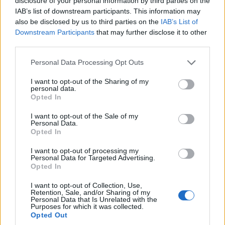
disclosure of your personal information by third parties on the
IAB’s list of downstream participants. This information may
also be disclosed by us to third parties on the
IAB’s List of
Downstream Participants
that may further disclose it to other
third parties.
ΜΟΥΣΙΚΈΣ ΕΠΙΛΟΓΈΣ
ΕΛΛΆΔΑ
Please note that this website/app uses one or more Google
Personal Data Processing Opt Outs
services and may gather and store information including but
Οι μουσικές επιλογές
Δόμνα Μιχαηλίδου:
not limited to your visit or usage behaviour. You may click to
I want to opt-out of the Sharing of my
του e-ptolemeos.gr:
Στις 24 Αυγούστου
personal data.
grant or deny consent to Google and its third-party tags to
Opted In
Mireille Mathieu &
ανοίγει η πλατφόρμα
use your data for below specified purposes in below Google
Patrick Duffy –
για τον Προσωπικό
consent section.
I want to opt-out of the Sale of my
Personal Data.
Together We’re Strong
Βοηθό
Opted In
(1983)
8 Αυγούστου 2026, 8:32 μμ
I want to opt-out of processing my
8 Αυγούστου 2026, 9:00 μμ
Personal Data for Targeted Advertising.
Opted In
I want to opt-out of Collection, Use,
Retention, Sale, and/or Sharing of my
Personal Data that Is Unrelated with the
Purposes for which it was collected.
Opted Out