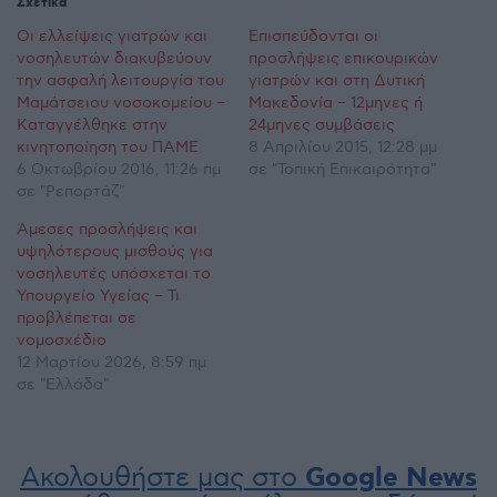
Σχετικά
Οι ελλείψεις γιατρών και
Επισπεύδονται οι
νοσηλευτών διακυβεύουν
προσλήψεις επικουρικών
την ασφαλή λειτουργία του
γιατρών και στη Δυτική
Μαμάτσειου νοσοκομείου –
Μακεδονία – 12μηνες ή
Καταγγέλθηκε στην
24μηνες συμβάσεις
κινητοποίηση του ΠΑΜΕ
8 Απριλίου 2015, 12:28 μμ
6 Οκτωβρίου 2016, 11:26 πμ
σε "Τοπική Επικαιρότητα"
σε "Ρεπορτάζ"
Άμεσες προσλήψεις και
υψηλότερους μισθούς για
νοσηλευτές υπόσχεται το
Υπουργείο Υγείας – Τι
προβλέπεται σε
νομοσχέδιο
12 Μαρτίου 2026, 8:59 πμ
σε "Ελλάδα"
Ακολουθήστε μας στο
Google News