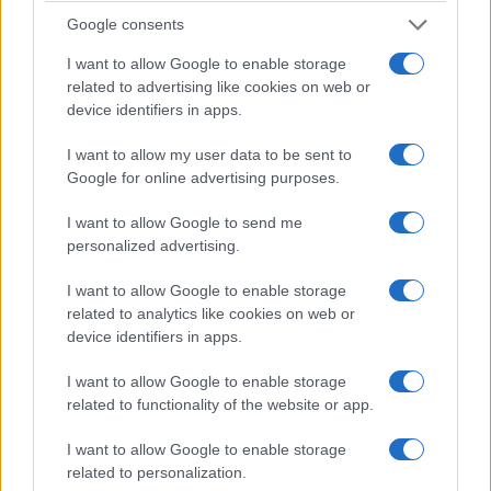
ΚΟΙΝΩΝΊΑ
ΚΟΙΝΩΝΊΑ
Google consents
Η νεολαία γέμισε την
Προήχθη σε
I want to allow Google to enable storage
πλατεία των
Αστυνομικό
related to advertising like cookies on web or
Γρεβενών στη μεγάλη
Υποδιευθυντή ο
device identifiers in apps.
συναυλία της
Διοικητής της
I want to allow my user data to be sent to
Marseaux
Τροχαίας Πτολεμαΐδας
Google for online advertising purposes.
(Βίντεο+Φωτογραφίες)
Σπύρος Τάσιος
8 Αυγούστου 2026, 8:02 μμ
8 Αυγούστου 2026, 7:38 μμ
I want to allow Google to send me
personalized advertising.
I want to allow Google to enable storage
related to analytics like cookies on web or
device identifiers in apps.
I want to allow Google to enable storage
related to functionality of the website or app.
I want to allow Google to enable storage
related to personalization.