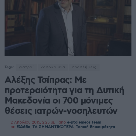
Tags:
γιατροί
νοσοκομεία
προσλήψεις
Αλέξης Τσίπρας: Με
προτεραιότητα για τη Δυτική
Μακεδονία οι 700 μόνιμες
θέσεις ιατρών-νοσηλευτών
2 Απριλίου 2015, 2:25 μμ
από
e-ptolemeos team
σε
Ελλάδα
,
ΤΑ ΣΗΜΑΝΤΙΚΟΤΕΡΑ
,
Τοπική Επικαιρότητα