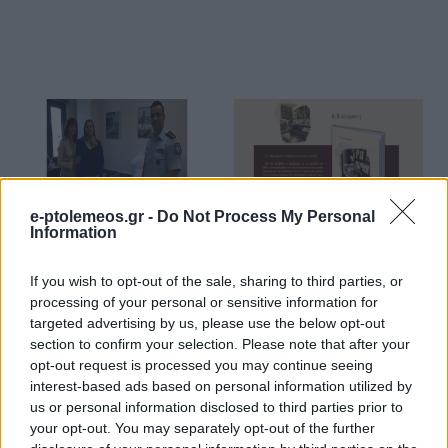
e-ptolemeos.gr -
Do Not Process My Personal
ΑΣΤΥΝΟΜΙΚΌ ΔΕΛΤΊΟ
ΚΟΙΝΩΝΊΑ
Information
Δωρεά Εθελοντικού
Μόλις κυκλοφόρησε
Συλλόγου στο Γραφείο
το νέο βιβλίο του Β. Π.
If you wish to opt-out of the sale, sharing to third parties, or
processing of your personal or sensitive information for
Αντιμετώπισης
Καραγιάννη «Ήμερη
targeted advertising by us, please use the below opt-out
Ενδοοικογενειακής
Βιβλιοκλινοπάλη» από
section to confirm your selection. Please note that after your
Βίας του Αστυνομικού
τις Εκδόσεις
opt-out request is processed you may continue seeing
Τμήματος Γρεβενών
Παρέμβαση
interest-based ads based on personal information utilized by
9 Αυγούστου 2026, 9:31 πμ
9 Αυγούστου 2026, 9:00 πμ
us or personal information disclosed to third parties prior to
your opt-out. You may separately opt-out of the further