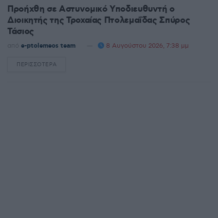
Προήχθη σε Αστυνομικό Υποδιευθυντή ο
Διοικητής της Τροχαίας Πτολεμαΐδας Σπύρος
Τάσιος
από
e-ptolemeos team
8 Αυγούστου 2026, 7:38 μμ
ΠΕΡΙΣΣΌΤΕΡΑ
DETAILS