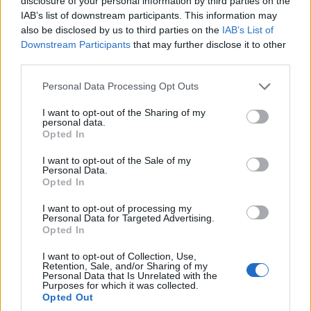
disclosure of your personal information by third parties on the
IAB’s list of downstream participants. This information may
also be disclosed by us to third parties on the
IAB’s List of
Downstream Participants
that may further disclose it to other
third parties.
Please note that this website/app uses one or more Google
Personal Data Processing Opt Outs
services and may gather and store information including but
not limited to your visit or usage behaviour. You may click to
I want to opt-out of the Sharing of my
personal data.
grant or deny consent to Google and its third-party tags to
Opted In
use your data for below specified purposes in below Google
consent section.
I want to opt-out of the Sale of my
Personal Data.
Opted In
I want to opt-out of processing my
Personal Data for Targeted Advertising.
Opted In
I want to opt-out of Collection, Use,
Retention, Sale, and/or Sharing of my
Personal Data that Is Unrelated with the
Purposes for which it was collected.
Opted Out