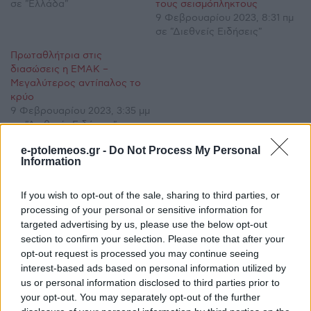
σε "Ελλάδα"
τους σεισμόπληκτους
9 Φεβρουαρίου 2023, 8:31 πμ
σε "Διεθνείς Ειδήσεις"
Πρωταθλήτρια στις
διασώσεις η ΕΜΑΚ –
Μεγαλύτερος αντίπαλος το
κρύο
9 Φεβρουαρίου 2023, 3:35 μμ
σε "Διεθνείς Ειδήσεις"
e-ptolemeos.gr -
Do Not Process My Personal
Information
Ακολουθήστε μας στο
Google News
If you wish to opt-out of the sale, sharing to third parties, or
και μάθετε πρώτοι όλες τις ειδήσεις!
processing of your personal or sensitive information for
targeted advertising by us, please use the below opt-out
section to confirm your selection. Please note that after your
opt-out request is processed you may continue seeing
interest-based ads based on personal information utilized by
us or personal information disclosed to third parties prior to
your opt-out. You may separately opt-out of the further