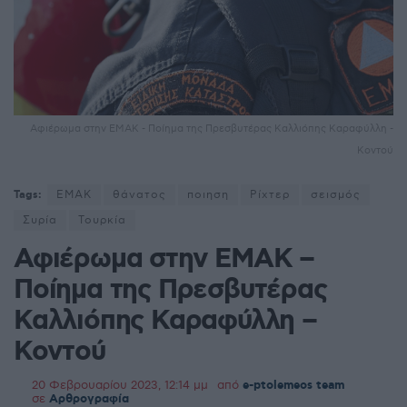
Αφιέρωμα στην ΕΜΑΚ - Ποίημα της Πρεσβυτέρας Καλλιόπης Καραφύλλη -
Κοντού
Tags:
ΕΜΑΚ
θάνατος
ποιηση
Ρίχτερ
σεισμός
Συρία
Τουρκία
Αφιέρωμα στην ΕΜΑΚ –
Ποίημα της Πρεσβυτέρας
Καλλιόπης Καραφύλλη –
Κοντού
20 Φεβρουαρίου 2023, 12:14 μμ
από
e-ptolemeos team
σε
Αρθρογραφία