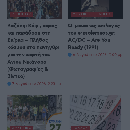
ΡΕΠΟΡΤΆΖ
ΜΟΥΣΙΚΈΣ ΕΠΙΛΟΓΈΣ
Κοζάνη: Κέφι, χορός
Οι μουσικές επιλογές
και παράδοση στη
του e-ptolemeos.gr:
Σκ’ρκα – Πλήθος
AC/DC – Are You
κόσμου στο πανηγύρι
Ready (1991)
για την εορτή του
6 Αυγούστου 2026, 9:00 μμ
Αγίου Νικάνορα
(Φωτογραφίες &
βίντεο)
7 Αυγούστου 2026, 2:23 πμ
ΑΘΛΗΤΙΚΆ
ΕΛΛΆΔΑ