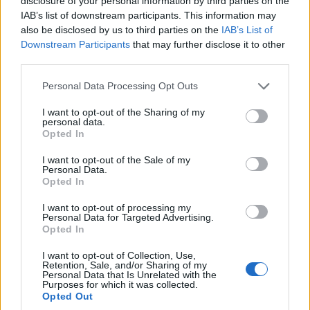
disclosure of your personal information by third parties on the
IAB’s list of downstream participants. This information may
also be disclosed by us to third parties on the
IAB’s List of
Downstream Participants
that may further disclose it to other
third parties.
Please note that this website/app uses one or more Google
Personal Data Processing Opt Outs
services and may gather and store information including but
not limited to your visit or usage behaviour. You may click to
I want to opt-out of the Sharing of my
personal data.
grant or deny consent to Google and its third-party tags to
Opted In
use your data for below specified purposes in below Google
consent section.
I want to opt-out of the Sale of my
Personal Data.
Opted In
Εν τω μεταξύ, έχει ανοίξει από τη Δευτέρα η
I want to opt-out of processing my
Personal Data for Targeted Advertising.
πλατφόρμα για την υποβολή φορολογικών
Opted In
δηλώσεων από φυσικά και νομικά πρόσωπα.
I want to opt-out of Collection, Use,
Όπως τόνισε ο ίδιος, δεν υπάρχει εφέτος
Retention, Sale, and/or Sharing of my
Personal Data that Is Unrelated with the
πολλές αλλαγές σε σχέση με πέρυσι, αρκετά
Purposes for which it was collected.
Opted Out
έντυπα είναι όντως προ- συμπληρωμένα, ενώ οι