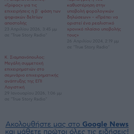
«Γρίφος» για τις
καθυστέρηση στην
επιχειρήσεις η β΄ φάση των
υποβολή φορολογικών
ψηφιακών δελτίων
δηλώσεων» – «Πρέπει να
αποστολής
οριστεί ένα ρεαλιστικό
23 Απριλίου 2026, 3:45 μμ
χρονικό πλαίσιο υποβολής
σε "True Story Radio"
τους»
26 Απριλίου 2024, 2:19 μμ
σε "True Story Radio"
Κ. Σιαμπανόπουλος:
Μεγάλη συμμετοχή
επιχειρηματιών στο
σεμινάριο επιχειρηματικής
ανάπτυξης της ΕΠΙ
Λογιστική
29 Ιανουαρίου 2026, 1:06 μμ
σε "True Story Radio"
Ακολουθήστε μας στο
Google News
και μάθετε πρώτοι όλες τις ειδήσεις!