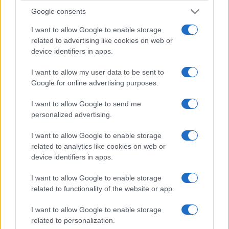
λογιστές έχουν τη δυνατότητα παρεμβάσεων
Google consents
σε λάθη ή ό,τι χρειάζεται να αλλαχθεί.
I want to allow Google to enable storage
related to advertising like cookies on web or
Σημαντικό να σημειωθεί είναι ότι στο κομμάτι
device identifiers in apps.
των εσόδων οι κωδικοί είναι «κλειδωμένοι» και
I want to allow my user data to be sent to
δεν μπορούν να γίνονται αλλαγές, καθώς τα
Google for online advertising purposes.
δεδομένα αυτά πιστοποιούνται από το My Data.
I want to allow Google to send me
Ωστόσο, στα έξοδα μπορούν ακόμη να γίνονται
personalized advertising.
παρεμβάσεις, σημείωσε.
I want to allow Google to enable storage
Για το My Data, προσέθεσε πως είναι σύστημα
related to analytics like cookies on web or
device identifiers in apps.
που εξελίσσεται και βελτιώνεται, κάτι που δεν
αναμενόταν αρχικά όταν πρωτοβγήκε, όπως
I want to allow Google to enable storage
related to functionality of the website or app.
σήμερα είναι ένα χρήσιμο εργαλείο στα χέρια
των λογιστών.
I want to allow Google to enable storage
related to personalization.