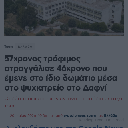
Tags:
Ελλάδα
57χρονος τρόφιμος
στραγγάλισε 46χρονο που
έμενε στο ίδιο δωμάτιο μέσα
στο ψυχιατρείο στο Δαφνί
Οι δύο τρόφιμοι είχαν έντονο επεισόδιο μεταξύ
τους
20 Μαΐου 2026, 10:06 πμ
από
e-ptolemeos team
σε
Ελλάδα
Reading Time: 1 min read