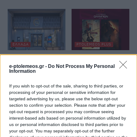
ΕΛΛΆΔΑ
PTOLEMEOS PLUS
Όμιλος ΔΕΗ:
Κινηματογράφος
Συνεχιζόμενη ισχυρή
ΟΛΥΜΠΙΟΝ Κοζάνης:
e-ptolemeos.gr -
Do Not Process My Personal
Information
ανάπτυξη στο α΄
Πρόγραμμα από
εξάμηνο 2026 με
Πέμπτη 06/08/2026
If you wish to opt-out of the sale, sharing to third parties, or
προσαρμοσμένο
έως και Παρασκευή
processing of your personal or sensitive information for
EBITDA στα €1,2 δισ.
07/08/2026 –
targeted advertising by us, please use the below opt-out
TΕΛΕΥΤΑΙΕΣ
5 Αυγούστου 2026, 6:28 μμ
section to confirm your selection. Please note that after your
ΠΡΟΒΟΛΕΣ!
opt-out request is processed you may continue seeing
interest-based ads based on personal information utilized by
5 Αυγούστου 2026, 5:56 μμ
us or personal information disclosed to third parties prior to
your opt-out. You may separately opt-out of the further