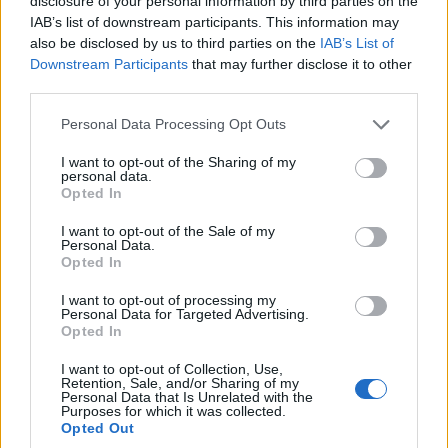
disclosure of your personal information by third parties on the
IAB’s list of downstream participants. This information may
also be disclosed by us to third parties on the
IAB’s List of
Downstream Participants
that may further disclose it to other
third parties.
Please note that this website/app uses one or more Google
Personal Data Processing Opt Outs
services and may gather and store information including but
not limited to your visit or usage behaviour. You may click to
I want to opt-out of the Sharing of my
personal data.
grant or deny consent to Google and its third-party tags to
Opted In
use your data for below specified purposes in below Google
consent section.
I want to opt-out of the Sale of my
Personal Data.
Opted In
I want to opt-out of processing my
Personal Data for Targeted Advertising.
Opted In
I want to opt-out of Collection, Use,
Retention, Sale, and/or Sharing of my
Personal Data that Is Unrelated with the
Purposes for which it was collected.
Opted Out